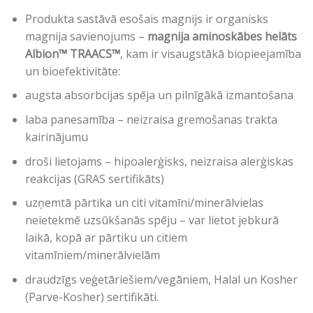
Produkta sastāvā esošais magnijs ir organisks
magnija savienojums –
magnija aminoskābes helāts
Albion™ TRAACS™
, kam ir visaugstākā biopieejamība
un bioefektivitāte:
augsta absorbcijas spēja un pilnīgākā izmantošana
laba panesamība – neizraisa gremošanas trakta
kairinājumu
droši lietojams – hipoalerģisks, neizraisa alerģiskas
reakcijas (GRAS sertifikāts)
uzņemtā pārtika un citi vitamīni/minerālvielas
neietekmē uzsūkšanās spēju – var lietot jebkurā
laikā, kopā ar pārtiku un citiem
vitamīniem/minerālvielām
draudzīgs veģetāriešiem/vegāniem, Halal un Kosher
(Parve-Kosher) sertifikāti.