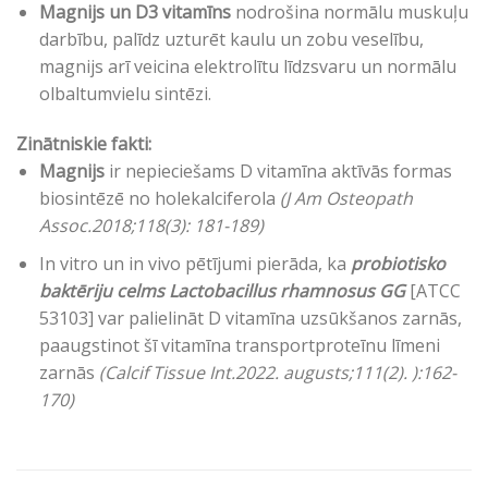
Magnijs un D3 vitamīns
nodrošina normālu muskuļu
darbību, palīdz uzturēt kaulu un zobu veselību,
magnijs arī veicina elektrolītu līdzsvaru un normālu
olbaltumvielu sintēzi.
Zinātniskie fakti:
Magnijs
ir nepieciešams D vitamīna aktīvās formas
biosintēzē no holekalciferola
(J Am Osteopath
Assoc.2018;118(3): 181-189)
In vitro un in vivo pētījumi pierāda, ka
probiotisko
baktēriju celms Lactobacillus rhamnosus GG
[ATCC
53103] var palielināt D vitamīna uzsūkšanos zarnās,
paaugstinot šī vitamīna transportproteīnu līmeni
zarnās
(Calcif Tissue Int.2022. augusts;111(2). ):162-
170)