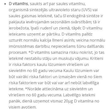
D vitamīns
, saukts arī par saules vitamīnu,
organismā sintezējās ultravioleto staru (UVS) vai
saules gaismas ietekmē, taču šī endogēnā sintēze ir
pakļauta ievērojamām sezonālām svārstībām; tā ir
ierobežota, īpaši rudenī un ziemā, tāpēc D vitamīnu
ieteicams uzņemt ar pārtiku. D vitamīns palīdz
uzturēt normālu kalcija līmeni asinīs; veicina normālu
imūnsistēmas darbību; nepieciešams šūnu dalīšanās
procesam. *D vitamīns samazina risku nokrist, jo tas
ietekmē nestabilu stāju un muskuļu vājumu. Kritieni
ir riska faktors kaulu lūzumiem vīriešiem un
sievietēm no 60 gadu vecuma Kaulu lūzumiem var
būt vairāki riska faktori un izmaiņām vienā no šiem
riska faktoriem var būt vai var arī nebūt labvēlīga
ietekme. *Norāde attiecināma uz sievietēm un
vīriešiem no 60 gadu vecuma. Labvēlīgo ietekmi
panāk, dienā uzņemot vismaz 20µg D vitamīna no
visiem avotiem.