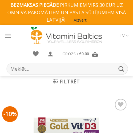
BEZMAKSAS PIEGĀDE
PIRKUMIEM VIRS 30 EUR UZ
OMNIVA PAKOMĀTIEM UN PASTA SŪTĪJUMIEM VISĀ
LATVIJĀ!
Aizvērt
Skip
to
LV
content
GROZS /
€
0.00
Search
for:
FILTRĒT
-10%
Pievienot vēlmju
sarakstam