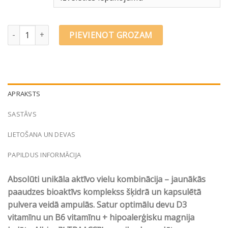
€23.84
Olimp Labs Gold-Vit® D3 plus Probiotic SHOT N9 quantity
PIEVIENOT GROZAM
APRAKSTS
SASTĀVS
LIETOŠANA UN DEVAS
PAPILDUS INFORMĀCIJA
Absolūti unikāla aktīvo vielu kombinācija – jaunākās
paaudzes bioaktīvs komplekss šķidrā un kapsulētā
pulvera veidā ampulās. Satur optimālu devu D3
vitamīnu un B6 vitamīnu + hipoalerģisku magnija