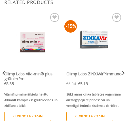
RELATED PRODUCTS
-15%
Pievienot vēlmju
Pievienot vēlmju
sarakstam
sarakstam
Olimp Labs Vita-min® plus
Olimp Labs ZINXAVir™Immuno
grūtniecēm
Original
Current
€
8.35
€
6.04
€
5.13
price
price
was:
is:
€6.04.
€5.13.
Vitamīnu-minerālvielu helātu
Sūkājamas cinka tabletes organisma
Albion® komplekss grūtniecības un
aizsargspēju stiprināšanai un
zīdīšanas laikā.
veselīgai imūnās sistēmas darbībai.
PIEVIENOT GROZAM
PIEVIENOT GROZAM