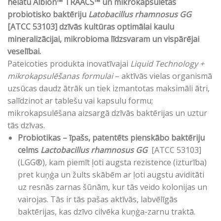
helātu Albion™ TRAACS™ un mikrokapsulētas
probiotisko baktēriju
Latobacillus rhamnosus GG
[ATCC 53103] dzīvās kultūras optimālai kaulu
mineralizācijai, mikrobioma līdzsvaram un vispārējai
veselībai.
Pateicoties produkta inovatīvajai
Liquid Technology +
mikrokapsulēšanas formulai
– aktīvās vielas organismā
uzsūcas daudz ātrāk un tiek izmantotas maksimāli ātri,
salīdzinot ar tablešu vai kapsulu formu;
mikrokapsulēšana aizsargā dzīvās baktērijas un uztur
tās dzīvas.
Probiotikas – īpašs, patentēts pienskābo baktēriju
celms
Lactobacillus rhamnosus GG
[ATCC 53103]
(LGG®), kam piemīt ļoti augsta rezistence (izturība)
pret kuņģa un žults skābēm ar ļoti augstu aviditāti
uz resnās zarnas šūnām, kur tās veido kolonijas un
vairojas. Tās ir tās pašas aktīvās, labvēlīgās
baktērijas, kas dzīvo cilvēka kuņģa-zarnu traktā.