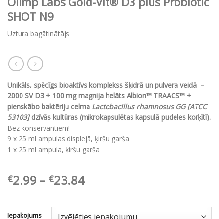
Olimp Labs Gold-Vit® D3 plus Probiotic
SHOT N9
Uztura bagātinātājs
Unikāls, spēcīgs bioaktīvs komplekss šķidrā un pulvera veidā –
2000 SV D3 + 100 mg magnija helāts Albion™ TRAACS™ +
pienskābo baktēriju celma
Lactobacillus rhamnosus GG [ATCC
53103]
dzīvās kultūras (mikrokapsulētas kapsulā pudeles korķītī).
Bez konservantiem!
9 x 25 ml ampulas displejā, ķiršu garša
1 x 25 ml ampula, ķiršu garša
Price
2.99
–
23.84
€
€
range:
€2.99
through
Iepakojums