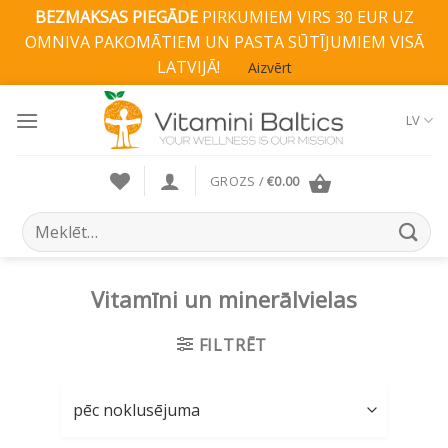
BEZMAKSAS PIEGĀDE
PIRKUMIEM VIRS 30 EUR UZ
OMNIVA PAKOMĀTIEM UN PASTA SŪTĪJUMIEM VISĀ
LATVIJĀ!
Aizvērt
Skip
to
LV
content
GROZS /
€
0.00
Search
for:
Vitamīni un minerālvielas
FILTRĒT