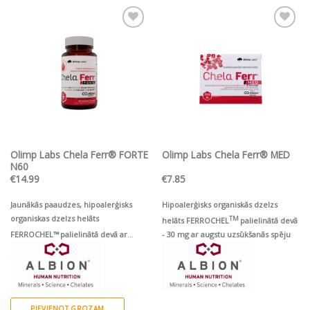
Pievienot vēlmju
Pievienot vēlmju
sarakstam
sarakstam
Olimp Labs Chela Ferr® FORTE
Olimp Labs Chela Ferr® MED
N60
€
14.99
€
7.85
Jaunākās paaudzes, hipoalerģisks
Hipoalerģisks organiskās dzelzs
organiskas dzelzs helāts
TM
helāts FERROCHEL
palielinātā devā
FERROCHEL™
palielinātā devā ar
- 30 mg ar augstu uzsūkšanās spēju
folskābi, B6, B12 un C vitamīnu
PIEVIENOT GROZAM