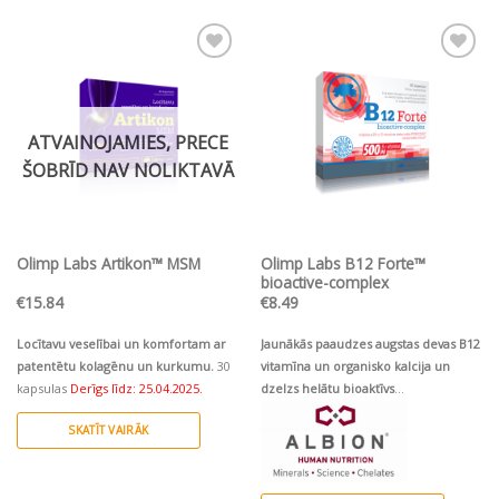
Pievienot vēlmju
Pievienot vēlmju
sarakstam
sarakstam
ATVAINOJAMIES, PRECE
ŠOBRĪD NAV NOLIKTAVĀ
Olimp Labs Artikon™ MSM
Olimp Labs B12 Forte™
bioactive-complex
€
15.84
€
8.49
Locītavu veselībai un komfortam ar
Jaunākās paaudzes augstas devas B12
patentētu kolagēnu un kurkumu.
30
vitamīna un organisko kalcija
un
kapsulas
Derīgs līdz: 25.04.2025.
dzelzs
helātu bioaktīvs
komplekss
kombinācijā ar folskābi,
SKATĪT VAIRĀK
B
, E vitamīniem.
6