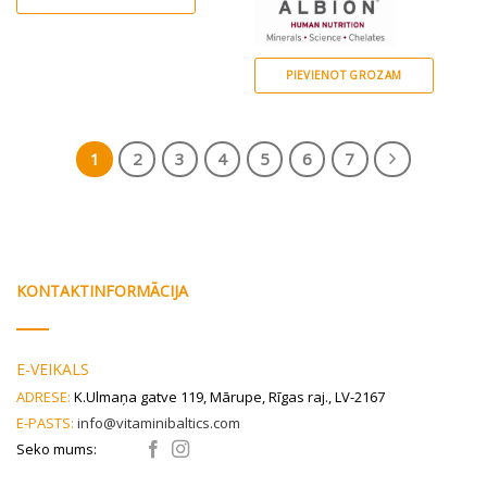
PIEVIENOT GROZAM
1
2
3
4
5
6
7
KONTAKTINFORMĀCIJA
E-VEIKALS
ADRESE:
K.Ulmaņa gatve 119, Mārupe, Rīgas raj., LV-2167
E-PASTS:
info@vitaminibaltics.com
Seko mums: