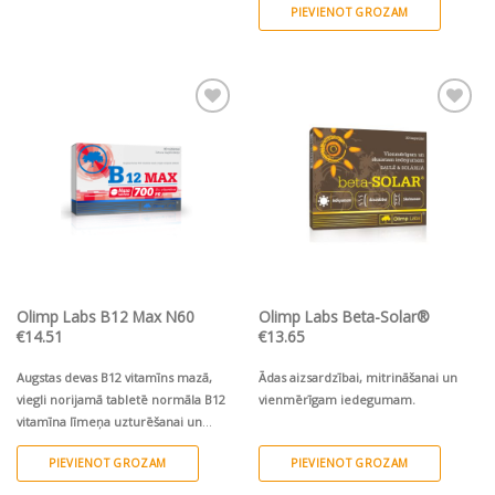
PIEVIENOT GROZAM
Pievienot vēlmju
Pievienot vēlmju
sarakstam
sarakstam
Olimp Labs B12 Max N60
Olimp Labs Beta-Solar®
€
14.51
€
13.65
Augstas devas B12 vitamīns mazā,
Ādas aizsardzībai, mitrināšanai un
viegli norijamā tabletē normāla B12
vienmērīgam iedegumam.
vitamīna līmeņa uzturēšanai un
deficīta mazināšanai.
Asinsradei,
PIEVIENOT GROZAM
PIEVIENOT GROZAM
normālai homocisteīna vielmaiņai un
veselai nervu sistēmai.