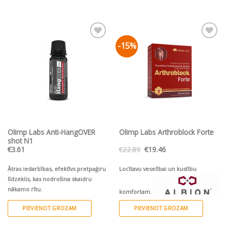
-15%
Pievienot vēlmju
Pievienot vēlmju
sarakstam
sarakstam
Olimp Labs Anti-HangOVER
Olimp Labs Arthroblock Forte
shot N1
Original
Current
€
3.61
€
22.89
€
19.46
price
price
was:
is:
€22.89.
€19.46.
Ātras iedarbības, efektīvs pretpaģiru
Locītavu veselībai un kustību
līdzeklis, kas nodrošina skaidru
nākamo rītu.
komfortam.
PIEVIENOT GROZAM
PIEVIENOT GROZAM