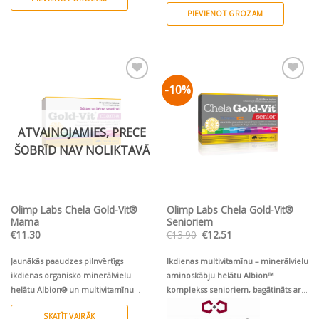
PIEVIENOT GROZAM
-10%
Pievienot vēlmju
Pievienot vēlmju
sarakstam
sarakstam
ATVAINOJAMIES, PRECE
ŠOBRĪD NAV NOLIKTAVĀ
Olimp Labs Chela Gold-Vit®
Olimp Labs Chela Gold-Vit®
Mama
Senioriem
Original
Current
€
11.30
€
13.90
€
12.51
price
price
was:
is:
€13.90.
€12.51.
Jaunākās paaudzes pilnvērtīgs
Ikdienas multivitamīnu – minerālvielu
ikdienas organisko minerālvielu
aminoskābju helātu Albion™
helātu Albion® un multivitamīnu
komplekss senioriem, bagātināts ar
bioaktīvs komplekss sievietes un
luteīnu, Korejas ženšeņ un augu
SKATĪT VAIRĀK
gaidāmā mazuļa veselībai
.
sterīniem