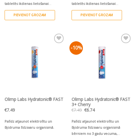
tabletēs ikdienas lietošanai
tabletēs ikdienas lietošanai
pieaugušajiem
Palīdz atjaunot
pieaugušajiem
Palīdz atjaunot
PIEVIENOT GROZAM
PIEVIENOT GROZAM
elektrolītu un šķidruma līdzsvaru
elektrolītu un šķidruma līdzsvaru
organismā* un sniedz atbalstu sirds-
organismā* un sniedz atbalstu sirds-
asinsvadu sistēmai Garšīgs ikdienas
asinsvadu sistēmai Garšīgs ikdienas
dzēriens slāpju remdēšanai Nesatur
dzēriens slāpju remdēšanai Nesatur
cukuru! Draudzīgs vegāniem un
cukuru! Draudzīgs vegāniem un
veģetāriešiem 20 putojošas tabletes
veģetāriešiem 20 putojošas tabletes
-10%
Pievienot vēlmju
Pievienot vēlmju
sarakstam
sarakstam
bumbieru garša
aveņu garša
Olimp Labs Hydratonic® FAST
Olimp Labs Hydratonic® FAST
3+ Cherry
Original
Current
€
7.49
€
7.49
€
6.74
price
price
was:
is:
€7.49.
€6.74.
Palīdz atjaunot elektrolītu un
Palīdz atjaunot elektrolītu un
šķidruma līdzsvaru organismā.
šķidruma līdzsvaru organismā
bērniem no 3 gadu vecuma,