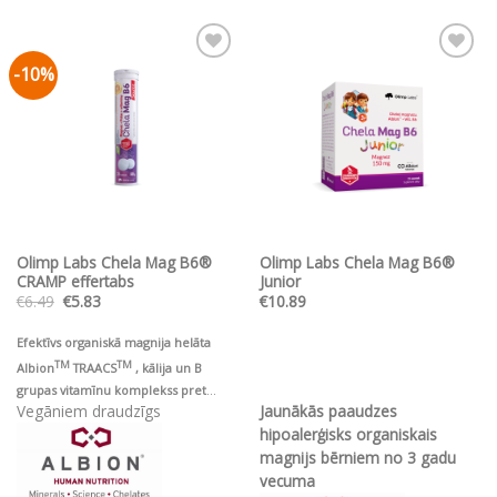
product
has
multiple
-10%
Pievienot vēlmju
Pievienot vēlmju
variants.
sarakstam
sarakstam
The
options
may
be
chosen
on
the
Olimp Labs Chela Mag B6®
Olimp Labs Chela Mag B6®
product
CRAMP effertabs
Junior
page
Original
Current
€
6.49
€
5.83
€
10.89
price
price
was:
is:
€6.49.
€5.83.
Efektīvs organiskā magnija helāta
TM
TM
Albion
TRAACS
, kālija un B
grupas vitamīnu komplekss pret
Vegāniem draudzīgs
Jaunākās paaudzes
krampjiem un normālai muskuļu un
hipoalerģisks organiskais
sirds darbībai
magnijs bērniem no 3 gadu
vecuma