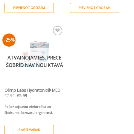
pusaudžiem un pieaugušajiem
PIEVIENOT GROZAM
PIEVIENOT GROZAM
-25%
Pievienot vēlmju
sarakstam
ATVAINOJAMIES, PRECE
ŠOBRĪD NAV NOLIKTAVĀ
Olimp Labs Hydratonic® MED
Original
Current
€
7.99
€
5.99
price
price
was:
is:
€7.99.
€5.99.
Palīdz atjaunot elektrolītu un
šķidruma līdzsvaru organismā.
SKATĪT VAIRĀK