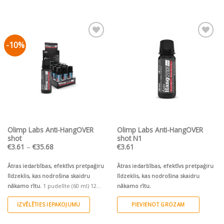
-10%
Pievienot vēlmju
Pievienot vēlmju
sarakstam
sarakstam
Olimp Labs Anti-HangOVER
Olimp Labs Anti-HangOVER
shot
shot N1
Price
€
3.61
–
€
35.68
€
3.61
range:
€3.61
through
Ātras iedarbības, efektīvs pretpaģiru
Ātras iedarbības, efektīvs pretpaģiru
€35.68
līdzeklis, kas nodrošina skaidru
līdzeklis, kas nodrošina skaidru
nākamo rītu.
1 pudelīte (60 ml) 12
nākamo rītu.
pudelītes (12x60 ml)/ Ekonomiskais
IZVĒLĒTIES IEPAKOJUMU
PIEVIENOT GROZAM
iepakojums
This