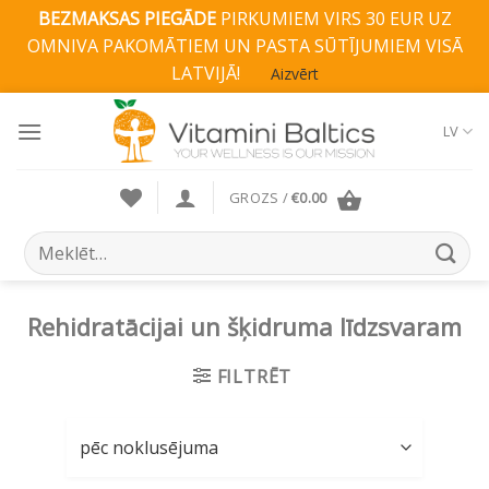
BEZMAKSAS PIEGĀDE
PIRKUMIEM VIRS 30 EUR UZ
OMNIVA PAKOMĀTIEM UN PASTA SŪTĪJUMIEM VISĀ
LATVIJĀ!
Aizvērt
Skip
to
LV
content
GROZS /
€
0.00
Search
for:
Rehidratācijai un šķidruma līdzsvaram
FILTRĒT