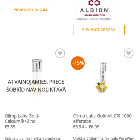
PIEVIENOT GROZAM
PIEVIENOT GROZAM
-15%
Pievienot vēlmju
Pievienot vēlmju
sarakstam
sarakstam
ATVAINOJAMIES, PRECE
ŠOBRĪD NAV NOLIKTAVĀ
Olimp Labs Gold-
Olimp Labs Gold-Vit C® 1000
Calcium®+Zinc
effertabs
Price
€
5.69
€
5.94
–
€
6.99
range:
€5.94
through
Kalcija un cinka helāta komplekss
Unikāla C vitamīna formula PureWay-