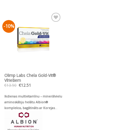
-10%
Pievienot vēlmju
sarakstam
Olimp Labs Chela Gold-Vit®
Vīriešiem
Original
Current
€
13.90
€
12.51
price
price
was:
is:
€13.90.
€12.51.
Ikdienas multivitamīnu – minerālvielu
aminoskābju helātu Albion®
komplekss, bagātināts ar Korejas
ženšeņ un augu ekstraktiem
mūsdienīga vīrieša veselībai