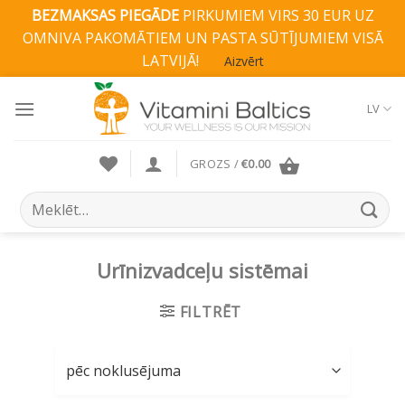
BEZMAKSAS PIEGĀDE
PIRKUMIEM VIRS 30 EUR UZ
OMNIVA PAKOMĀTIEM UN PASTA SŪTĪJUMIEM VISĀ
LATVIJĀ!
Aizvērt
Skip
to
LV
content
GROZS /
€
0.00
Search
for:
Urīnizvadceļu sistēmai
FILTRĒT