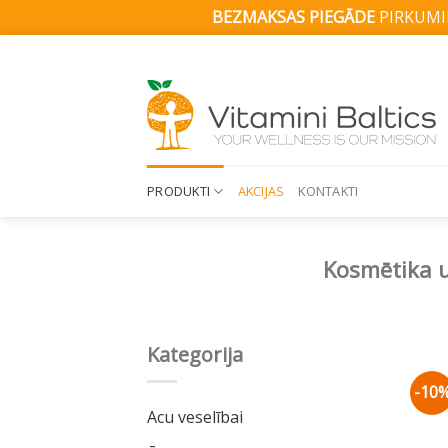
BEZMAKSAS PIEGĀDE
PIRKUMIE
Skip
to
content
PRODUKTI
AKCIJAS
KONTAKTI
Kosmētika u
Kategorija
-10
Acu veselībai