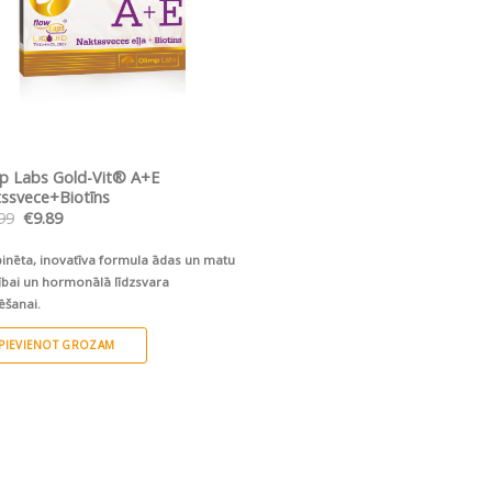
ĀTRS SKATS
p Labs Gold-Vit® A+E
ssvece+Biotīns
Original
Current
99
€
9.89
price
price
was:
is:
nēta, inovatīva formula ādas un matu
€10.99.
€9.89.
ībai un hormonālā līdzsvara
ēšanai.
PIEVIENOT GROZAM