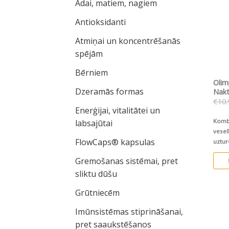
Ādai, matiem, nagiem
Antioksidanti
Atmiņai un koncentrēšanās
spējām
Bērniem
Olim
Dzeramās formas
Nakt
€
10.
Enerģijai, vitalitātei un
Kombi
labsajūtai
vesel
FlowCaps® kapsulas
uztur
Gremošanas sistēmai, pret
sliktu dūšu
Grūtniecēm
Imūnsistēmas stiprināšanai,
pret saaukstēšanos