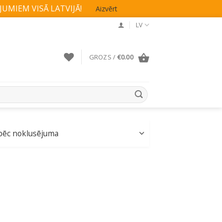
UMIEM VISĀ LATVIJĀ!
Aizvērt
LV
GROZS /
€
0.00