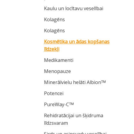
Kaulu un locītavu veselībai
Kolagēns
Kolagēns
Kosmētika un ādas kopšanas
līdzekļi
Medikamenti
Menopauze
Minerālvielu helāti Albionᵀᴹ
Potencei
PureWay-Cᵀᴹ
Rehidratācijai un šķidruma
līdzsvaram
Sirds un asinsvadu veselībai