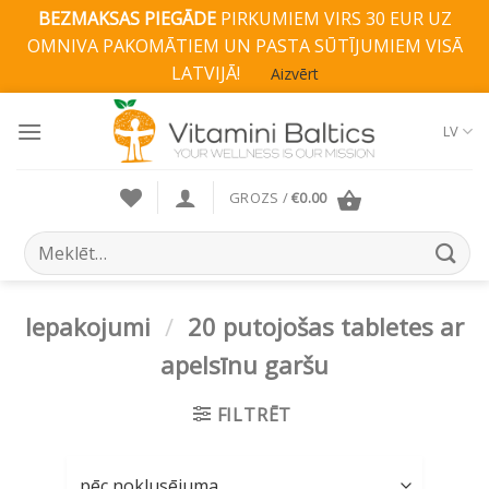
BEZMAKSAS PIEGĀDE
PIRKUMIEM VIRS 30 EUR UZ
OMNIVA PAKOMĀTIEM UN PASTA SŪTĪJUMIEM VISĀ
LATVIJĀ!
Aizvērt
Skip
to
LV
content
GROZS /
€
0.00
Search
for:
Iepakojumi
/
20 putojošas tabletes ar
apelsīnu garšu
FILTRĒT