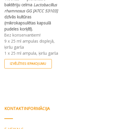
baktēriju celma
Lactobacillus
rhamnosus GG [ATCC 53103]
dzīvās kultūras
(mikrokapsulētas kapsulā
pudeles korķītī).
Bez konservantiem!
9 x 25 ml ampulas displejā,
ķiršu garša
1 x 25 ml ampula, ķiršu garša
IZVĒLĒTIES IEPAKOJUMU
This
product
has
multiple
variants.
The
options
KONTAKTINFORMĀCIJA
may
be
chosen