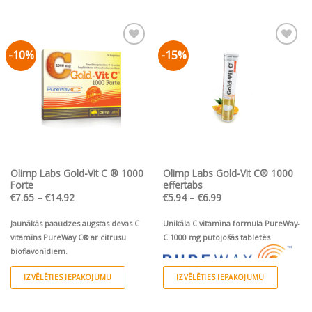
product
konservantiem!
has
multiple
-10%
-15%
Pievienot vēlmju
Pievienot vēlmju
variants.
sarakstam
sarakstam
The
options
may
be
chosen
on
the
Olimp Labs Gold-Vit C ® 1000
Olimp Labs Gold-Vit C® 1000
product
Forte
effertabs
page
Price
Price
€
7.65
–
€
14.92
€
5.94
–
€
6.99
range:
range:
€7.65
€5.94
through
through
Jaunākās paaudzes augstas devas C
Unikāla C vitamīna formula PureWay-
€14.92
€6.99
vitamīns PureWay C® ar citrusu
C 1000 mg putojošās tabletēs
bioflavonīdiem.
IZVĒLĒTIES IEPAKOJUMU
IZVĒLĒTIES IEPAKOJUMU
This
This
product
product