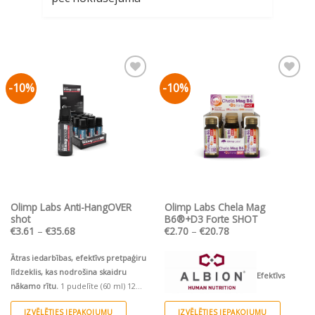
-10%
-10%
Pievienot vēlmju
Pievienot vēlmju
sarakstam
sarakstam
Olimp Labs Anti-HangOVER
Olimp Labs Chela Mag
shot
B6®+D3 Forte SHOT
Price
Price
€
3.61
–
€
35.68
€
2.70
–
€
20.78
range:
range:
€3.61
€2.70
through
through
Ātras iedarbības, efektīvs pretpaģiru
€35.68
€20.78
līdzeklis, kas nodrošina skaidru
Efektīvs
nākamo rītu.
1 pudelīte (60 ml) 12
pudelītes (12x60 ml)/ Ekonomiskais
organiskā magnija helāta D3 un B6
IZVĒLĒTIES IEPAKOJUMU
IZVĒLĒTIES IEPAKOJUMU
iepakojums