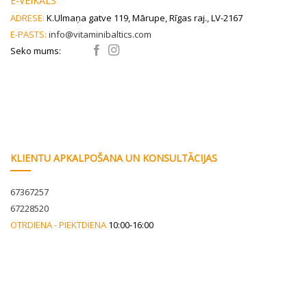
E-VEIKALS
on
ADRESE:
K.Ulmaņa gatve 119, Mārupe, Rīgas raj., LV-2167
the
E-PASTS:
info@vitaminibaltics.com
product
page
Seko mums:
KLIENTU APKALPOŠANA UN KONSULTĀCIJAS
67367257
67228520
OTRDIENA - PIEKTDIENA
10:00-16:00