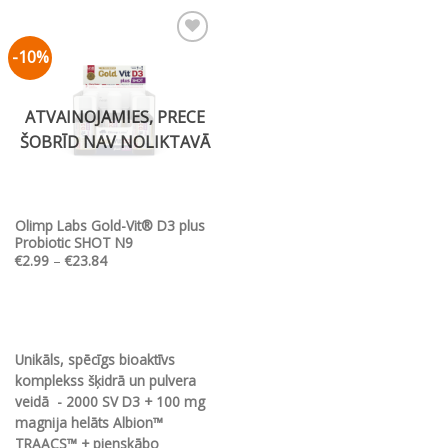
has
has
multiple
multiple
-10%
Pievienot vēlmju
variants.
variants.
sarakstam
The
The
options
options
ATVAINOJAMIES, PRECE
may
may
ŠOBRĪD NAV NOLIKTAVĀ
be
be
chosen
chosen
on
on
the
the
Olimp Labs Gold-Vit® D3 plus
product
product
Probiotic SHOT N9
page
page
Price
€
2.99
–
€
23.84
range:
€2.99
through
€23.84
Unikāls, spēcīgs bioaktīvs
komplekss šķidrā un pulvera
veidā - 2000 SV D3 + 100 mg
magnija helāts Albion™
TRAACS™ + pienskābo