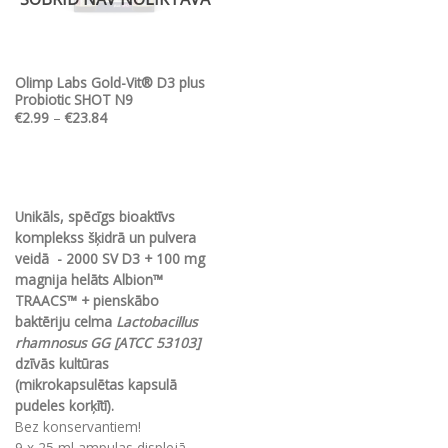
be
be
chosen
chosen
on
on
the
the
Olimp Labs Gold-Vit® D3 plus
product
product
Probiotic SHOT N9
page
page
Price
€
2.99
–
€
23.84
range:
€2.99
through
€23.84
Unikāls, spēcīgs bioaktīvs
komplekss šķidrā un pulvera
veidā - 2000 SV D3 + 100 mg
magnija helāts Albion™
TRAACS™ + pienskābo
baktēriju celma
Lactobacillus
rhamnosus GG [ATCC 53103]
dzīvās kultūras
(mikrokapsulētas kapsulā
pudeles korķītī).
Bez konservantiem!
9 x 25 ml ampulas displejā,