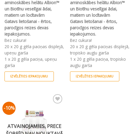
aminoskābes helātu Albion™
aminoskābes helātu Albion™
un Biotīnu veselīgai ādai,
un Biotīnu veselīgai ādai,
matiem un locītavām
matiem un locītavām
Gatavs lietošanai - ērtos,
Gatavs lietošanai - ērtos,
parocīgos reizes devas
parocīgos reizes devas
iepakojumos.
iepakojumos.
Bez cukura!
Bez cukura!
20 x 20 g gēla paciņas displejā,
20 x 20 g gēla paciņas displejā,
upeņu garša
tropisko augļu garša
1 x 20 g gēla paciņa, upeņu
1 x 20 g gēla paciņa, tropisko
garša
augļu garša
IZVĒLĒTIES IEPAKOJUMU
IZVĒLĒTIES IEPAKOJUMU
This
This
product
product
has
has
multiple
multiple
-10%
Pievienot vēlmju
variants.
variants.
sarakstam
The
The
options
options
ATVAINOJAMIES, PRECE
may
may
ŠOBRĪD NAV NOLIKTAVĀ