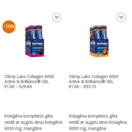
-10%
Pievienot vēlmju
Pievienot vēlmju
sarakstam
sarakstam
Olimp Labs Collagen 6000
Olimp Labs Collagen 6000
Active & Brilliance® GEL
Active & Brilliance® GEL
Price
Price
€
1.66
–
€
29.84
€
1.66
–
€
33.15
range:
range:
€1.66
€1.66
through
through
€29.84
€33.15
Kolagēna komplekss gēla
Kolagēna komplekss gēla
veidā ar augstu devu kolagēna
veidā ar augstu devu kolagēna
6000 mg, mangāna
6000 mg, mangāna