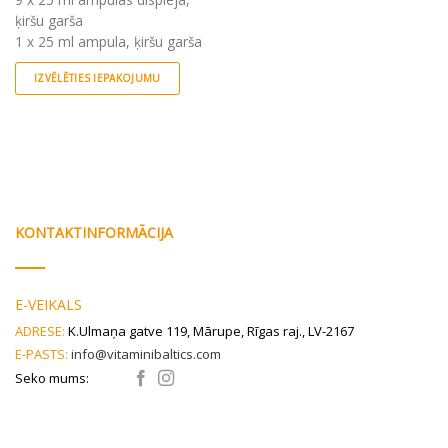
ķiršu garša
1 x 25 ml ampula, ķiršu garša
IZVĒLĒTIES IEPAKOJUMU
This
product
has
multiple
variants.
The
options
KONTAKTINFORMĀCIJA
may
be
chosen
E-VEIKALS
on
ADRESE:
K.Ulmaņa gatve 119, Mārupe, Rīgas raj., LV-2167
the
E-PASTS:
info@vitaminibaltics.com
product
page
Seko mums: