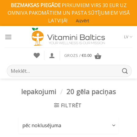
BEZMAKSAS PIEGĀDE
PIRKUMIEM VIRS 30 EUR UZ
OMNIVA PAKOMĀTIEM UN PASTA SŪTĪJUMIEM VISĀ
LATVIJĀ!
Aizvērt
Skip
to
LV
content
GROZS /
€
0.00
Search
for:
Iepakojumi
/
20 gēla paciņas
FILTRĒT