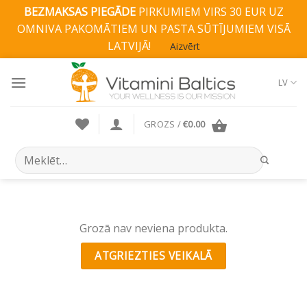
BEZMAKSAS PIEGĀDE
PIRKUMIEM VIRS 30 EUR UZ
OMNIVA PAKOMĀTIEM UN PASTA SŪTĪJUMIEM VISĀ
LATVIJĀ!
Aizvērt
Skip
to
LV
content
GROZS /
€
0.00
Search
for:
Grozā nav neviena produkta.
ATGRIEZTIES VEIKALĀ