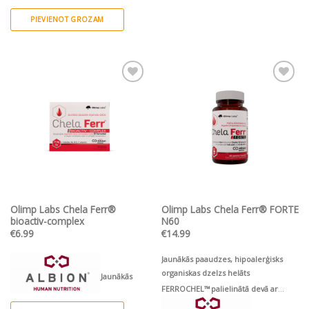
PIEVIENOT GROZAM
Pievienot vēlmju
Pievienot vēlmju
sarakstam
sarakstam
Olimp Labs Chela Ferr®
Olimp Labs Chela Ferr® FORTE
bioactiv-complex
N60
€
6.99
€
14.99
Jaunākās paaudzes, hipoalerģisks
organiskas dzelzs helāts
Jaunākās
FERROCHEL™
palielinātā devā ar
folskābi, B6, B12 un C vitamīnu