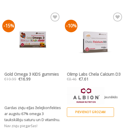
-15%
-10%
Pievienot vēlmju
Pievienot vēlmju
sarakstam
sarakstam
Gold Omega 3 KIDS gummies
Olimp Labs Chela Calcium D3
Original
Current
Original
Current
€
19.99
€
16.99
€
8.46
€
7.61
price
price
price
price
was:
is:
was:
is:
€19.99.
€16.99.
€8.46.
€7.61.
Jaunākās
Gardas zivju eļļas želejkonfektes
paaudzes hipoalerģisks kalcija
PIEVIENOT GROZAM
ar augstu 67% omega 3
aminoskābes helāts Albical™ ar D3
taukskābju saturu un D vitamīnu.
vitamīnu
Nav zivju piegaršas!