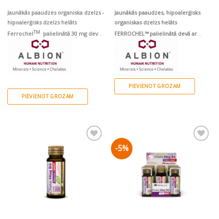
price
price
was:
is:
€9.09.
€7.72.
Jaunākās paaudzes organiska dzelzs -
Jaunākās paaudzes, hipoalerģisks
hipoalerģisks dzelzs helāts
organiskas dzelzs helāts
TM
Ferrochel
palielinātā 30 mg devā
FERROCHEL™
palielinātā devā ar
mutē šķīstoša pulvera veidā ar aveņu
folskābi, B6, B12 un C vitamīnu
garšu
PIEVIENOT GROZAM
PIEVIENOT GROZAM
-5%
Pievienot vēlmju
Pievienot vēlmju
sarakstam
sarakstam