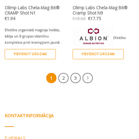
Olimp Labs Chela-Mag B6®
Olimp Labs Chela-Mag B6®
CRAMP Shot N1
Cramp Shot N9
Original
Current
€
1.94
€
18.68
€
17.75
price
price
was:
is:
€18.68.
€17.75.
Efektīvs organiskā magnija helāta,
kālija un B grupas vitamīnu
Efektīvs
komplekss pret krampjiem jaunā
videi draudzīgā, ilgspējīgā
organiskā magnija helāta, kālija un B
PIEVIENOT GROZAM
PIEVIENOT GROZAM
iepakojumā - stikla ampulā
Magnijs
grupas vitamīnu komplekss pret
300mg + Kālijs 300mg + B grupas
krampjiem jaunā videi draudzīgā,
vitamīni
Vegāniem draudzīgs
ilgspējīgā iepakojumā - stikla ampulā
1
2
3
Magnijs 300mg + Kālijs 300mg + B
grupas vitamīni
Vegāniem draudzīgs
KONTAKTINFORMĀCIJA
E-VEIKALS