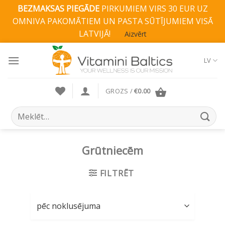
BEZMAKSAS PIEGĀDE
PIRKUMIEM VIRS 30 EUR UZ
OMNIVA PAKOMĀTIEM UN PASTA SŪTĪJUMIEM VISĀ
LATVIJĀ!
Aizvērt
Skip
to
LV
content
GROZS /
€
0.00
Search
for:
Grūtniecēm
FILTRĒT