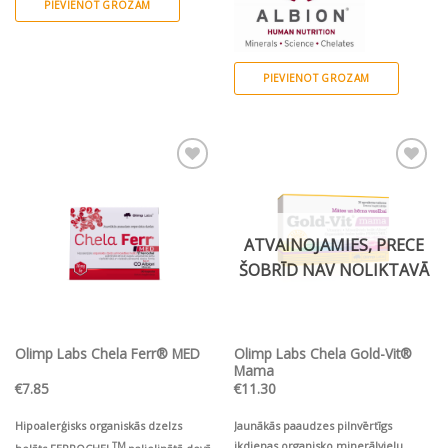
paaudzes organisks dzelzs helāts ar
PIEVIENOT GROZAM
folskābi, B6, B12 un C vitamīnu
PIEVIENOT GROZAM
Pievienot vēlmju
Pievienot vēlmju
sarakstam
sarakstam
ATVAINOJAMIES, PRECE
ŠOBRĪD NAV NOLIKTAVĀ
Olimp Labs Chela Ferr® MED
Olimp Labs Chela Gold-Vit®
Mama
€
7.85
€
11.30
Hipoalerģisks organiskās dzelzs
Jaunākās paaudzes pilnvērtīgs
ikdienas organisko minerālvielu
TM