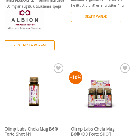
helāts FERROCHEL
palielinātā devā
helātu Albion® un multivitamīnu
- 30 mg ar augstu uzsūkšanās spēju
bioaktīvs komplekss sievietes un
SKATĪT VAIRĀK
gaidāmā mazuļa veselībai
.
PIEVIENOT GROZAM
-10%
Pievienot vēlmju
Pievienot vēlmju
sarakstam
sarakstam
Olimp Labs Chela Mag B6®
Olimp Labs Chela Mag
Forte Shot N1
B6®+D3 Forte SHOT