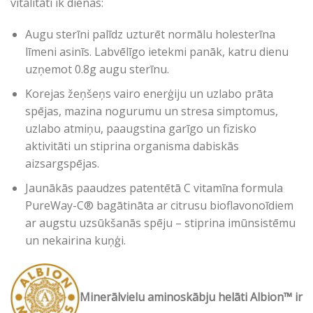
vitalitāti ik dienas:
Augu sterīni palīdz uzturēt normālu holesterīna
līmeni asinīs. Labvēlīgo ietekmi panāk, katru dienu
uzņemot 0.8g augu sterīnu.
Korejas žeņšeņs vairo enerģiju un uzlabo prāta
spējas, mazina nogurumu un stresa simptomus,
uzlabo atmiņu, paaugstina garīgo un fizisko
aktivitāti un stiprina organisma dabiskās
aizsargspējas.
Jaunākās paaudzes patentētā C vitamīna formula
PureWay-C® bagātināta ar citrusu bioflavonoīdiem
ar augstu uzsūkšanās spēju – stiprina imūnsistēmu
un nekairina kuņģi.
Minerālvielu aminoskābju helāti Albion™ ir