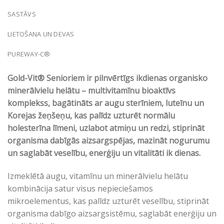
SASTĀVS
LIETOŠANA UN DEVAS
PUREWAY-C®
Gold-Vit® Senioriem ir pilnvērtīgs ikdienas organisko
minerālvielu helātu – multivitamīnu bioaktīvs
komplekss, bagātināts ar augu sterīniem, luteīnu un
Korejas žeņšeņu, kas palīdz uzturēt normālu
holesterīna līmeni, uzlabot atmiņu un redzi, stiprināt
organisma dabīgās aizsargspējas, mazināt nogurumu
un saglabāt veselību, enerģiju un vitalitāti ik dienas.
Izmeklētā augu, vitamīnu un minerālvielu helātu
kombinācija satur visus nepieciešamos
mikroelementus, kas palīdz uzturēt veselību, stiprināt
organisma dabīgo aizsargsistēmu, saglabāt enerģiju un