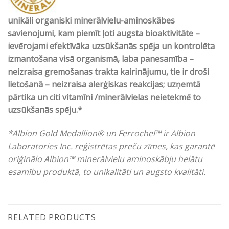
unikāli organiski minerālvielu-aminoskābes
savienojumi, kam piemīt ļoti augsta bioaktivitāte –
ievērojami efektīvāka uzsūkšanās spēja un kontrolēta
izmantošana visā organismā, laba panesamība –
neizraisa gremošanas trakta kairinājumu, tie ir droši
lietošanā – neizraisa alerģiskas reakcijas; uzņemtā
pārtika un citi vitamīni /minerālvielas neietekmē to
uzsūkšanās spēju.*
*Albion Gold Medallion® un Ferrochel™ ir Albion
Laboratories Inc. reģistrētas preču zīmes, kas garantē
oriģinālo Albion™ minerālvielu aminoskābju helātu
esamību produktā, to unikalitāti un augsto kvalitāti.
RELATED PRODUCTS