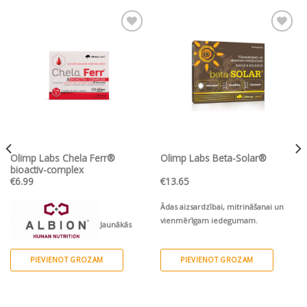
Pievienot vēlmju
Pievienot vēlmju
sarakstam
sarakstam
Olimp Labs Chela Ferr®
Olimp Labs Beta-Solar®
bioactiv-complex
€
6.99
€
13.65
Ādas aizsardzībai, mitrināšanai un
vienmērīgam iedegumam.
Jaunākās
paaudzes organisks dzelzs helāts ar
PIEVIENOT GROZAM
PIEVIENOT GROZAM
folskābi, B6, B12 un C vitamīnu