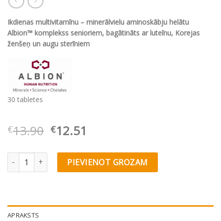
Ikdienas multivitamīnu – minerālvielu aminoskābju helātu
Albion™ komplekss senioriem, bagātināts ar luteīnu, Korejas
ženšeņ un augu sterīniem
30 tabletes
Original
Current
13.90
12.51
€
€
price
price
was:
is:
Olimp Labs Chela Gold-Vit® Senioriem quantity
PIEVIENOT GROZAM
€13.90.
€12.51.
APRAKSTS