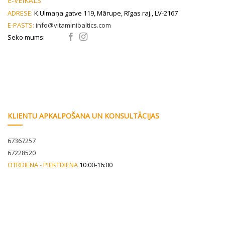
E-VEIKALS
on
ADRESE:
K.Ulmaņa gatve 119, Mārupe, Rīgas raj., LV-2167
the
E-PASTS:
info@vitaminibaltics.com
product
page
Seko mums:
KLIENTU APKALPOŠANA UN KONSULTĀCIJAS
67367257
67228520
OTRDIENA - PIEKTDIENA
10:00-16:00