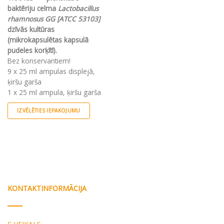
baktēriju celma
Lactobacillus
rhamnosus GG [ATCC 53103]
dzīvās kultūras
(mikrokapsulētas kapsulā
pudeles korķītī).
Bez konservantiem!
9 x 25 ml ampulas displejā,
ķiršu garša
1 x 25 ml ampula, ķiršu garša
IZVĒLĒTIES IEPAKOJUMU
This
product
has
multiple
variants.
The
options
KONTAKTINFORMĀCIJA
may
be
chosen