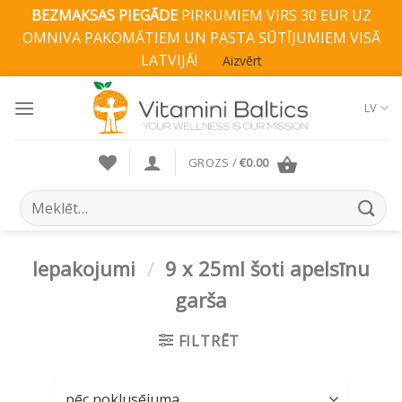
BEZMAKSAS PIEGĀDE
PIRKUMIEM VIRS 30 EUR UZ
OMNIVA PAKOMĀTIEM UN PASTA SŪTĪJUMIEM VISĀ
LATVIJĀ!
Aizvērt
Skip
to
LV
content
GROZS /
€
0.00
Search
for:
Iepakojumi
/
9 x 25ml šoti apelsīnu
garša
FILTRĒT