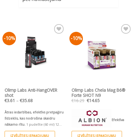
-10%
-10%
Pievienot vēlmju
Pievienot vēlmju
sarakstam
sarakstam
Olimp Labs Anti-HangOVER
Olimp Labs Chela Mag B6®
shot
Forte SHOT N9
Price
Original
Current
€
3.61
–
€
35.68
€
16.29
€
14.65
range:
price
price
€3.61
was:
is:
through
€16.29.
€14.65.
Ātras iedarbības, efektīvs pretpaģiru
€35.68
līdzeklis, kas nodrošina skaidru
Efektīva
nākamo rītu.
1 pudelīte (60 ml) 12
pudelītes (12x60 ml)/ Ekonomiskais
organiskā magnija helāta
IZVĒLĒTIES IEPAKOJUMU
IZVĒLĒTIES IEPAKOJUMU
iepakojums