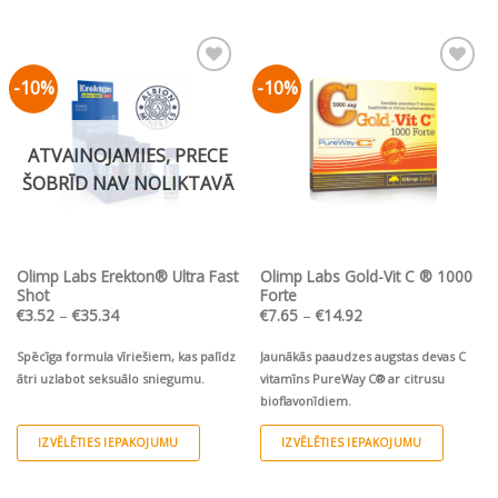
Ķiršu garša.
Hipoalerģisks,
organisks
product
konservantiem!
magnija helāts
+
D
un B
vitamīni.
3
6
has
Augsta deva
• Ātrāka uzsūkšanās •
multiple
Ērta lietošana
1 ampula (25 ml)
9
-10%
-10%
Pievienot vēlmju
Pievienot vēlmju
variants.
ampulas (9x25 ml) displejā
sarakstam
sarakstam
The
options
ATVAINOJAMIES, PRECE
may
ŠOBRĪD NAV NOLIKTAVĀ
be
chosen
on
the
Olimp Labs Erekton® Ultra Fast
Olimp Labs Gold-Vit C ® 1000
product
Shot
Forte
page
Price
Price
€
3.52
–
€
35.34
€
7.65
–
€
14.92
range:
range:
€3.52
€7.65
through
through
Spēcīga formula vīriešiem, kas palīdz
Jaunākās paaudzes augstas devas C
€35.34
€14.92
ātri uzlabot seksuālo sniegumu.
vitamīns PureWay C® ar citrusu
bioflavonīdiem.
IZVĒLĒTIES IEPAKOJUMU
IZVĒLĒTIES IEPAKOJUMU
This
This
product
product