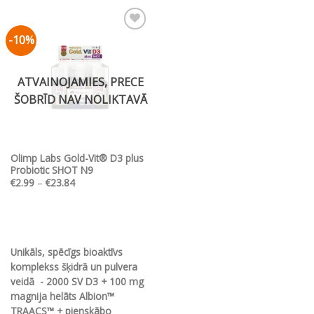
has
has
multiple
multiple
-10%
Pievienot vēlmju
variants.
variants.
sarakstam
The
The
options
options
ATVAINOJAMIES, PRECE
may
may
ŠOBRĪD NAV NOLIKTAVĀ
be
be
chosen
chosen
on
on
the
the
Olimp Labs Gold-Vit® D3 plus
product
product
Probiotic SHOT N9
page
page
Price
€
2.99
–
€
23.84
range:
€2.99
through
€23.84
Unikāls, spēcīgs bioaktīvs
komplekss šķidrā un pulvera
veidā - 2000 SV D3 + 100 mg
magnija helāts Albion™
TRAACS™ + pienskābo