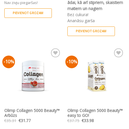
ādai, kā arī stipriem, skaistiem
Nav zivju piegaršas!
matiem un nagiem
PIEVIENOT GROZAM
Bez cukura!
Ananāsu garša
PIEVIENOT GROZAM
-10%
-10%
Pievienot vēlmju
Pievienot vēlmju
sarakstam
sarakstam
Olimp Collagen 5000 Beauty™
Olimp Collagen 5000 Beauty™
Arbūzs
easy to GO!
Original
Current
Original
Current
€
35.31
€
31.77
€
37.75
€
33.98
price
price
price
price
was:
is:
was:
is: