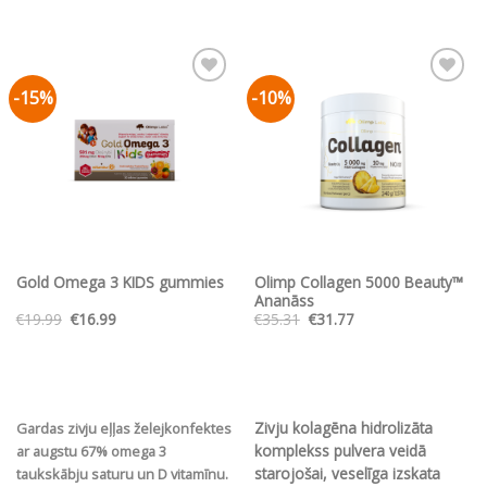
-15%
-10%
Pievienot vēlmju
Pievienot vēlmju
sarakstam
sarakstam
Gold Omega 3 KIDS gummies
Olimp Collagen 5000 Beauty™
Ananāss
Original
Current
Original
Current
€
19.99
€
16.99
€
35.31
€
31.77
price
price
price
price
was:
is:
was:
is:
€19.99.
€16.99.
€35.31.
€31.77.
Zivju kolagēna hidrolizāta
Gardas zivju eļļas želejkonfektes
komplekss pulvera veidā
ar augstu 67% omega 3
starojošai, veselīga izskata
taukskābju saturu un D vitamīnu.