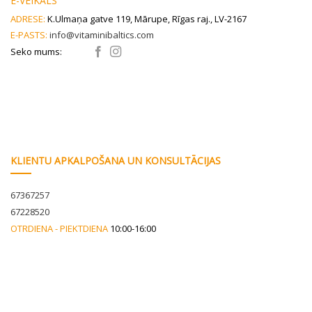
E-VEIKALS
product
product
ADRESE:
K.Ulmaņa gatve 119, Mārupe, Rīgas raj., LV-2167
page
page
E-PASTS:
info@vitaminibaltics.com
Seko mums:
KLIENTU APKALPOŠANA UN KONSULTĀCIJAS
67367257
67228520
OTRDIENA - PIEKTDIENA
10:00-16:00