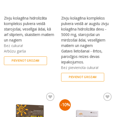
€35.31.
€31.77.
€37.75.
€33.98.
Zivju kolagēna hidrolizāta
Zivju kolagēna komplekss
komplekss pulvera veidā
pulvera veidā ar augstu zivju
starojošai, veselīgai ādai, kā
kolagēna hidrolizāta
devu -
arī stipriem, skaistiem matiem
5000 mg, starojošai un
un nagiem
mirdzošai ādai,
veselīgiem
Bez cukura!
matiem un nagiem
Arbūzu garša
Gatavs lietošanai - ērtos,
parocīgos reizes devas
PIEVIENOT GROZAM
iepakojumos.
Bez pievienota cukura!
PIEVIENOT GROZAM
-10%
Pievienot vēlmju
Pievienot vēlmju
sarakstam
sarakstam