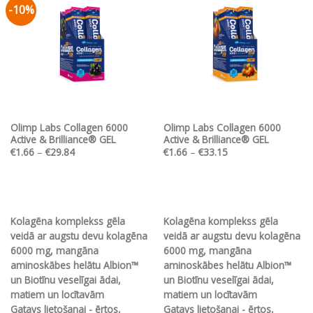
-10%
Pievienot vēlmju
Pievienot vēlmju
sarakstam
sarakstam
Olimp Labs Collagen 6000
Olimp Labs Collagen 6000
Active & Brilliance® GEL
Active & Brilliance® GEL
Price
Price
€
1.66
–
€
29.84
€
1.66
–
€
33.15
range:
range:
€1.66
€1.66
through
through
€29.84
€33.15
Kolagēna komplekss gēla
Kolagēna komplekss gēla
veidā ar augstu devu kolagēna
veidā ar augstu devu kolagēna
6000 mg, mangāna
6000 mg, mangāna
aminoskābes helātu Albion™
aminoskābes helātu Albion™
un Biotīnu veselīgai ādai,
un Biotīnu veselīgai ādai,
matiem un locītavām
matiem un locītavām
Gatavs lietošanai - ērtos,
Gatavs lietošanai - ērtos,