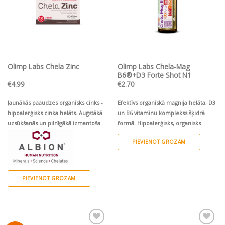
Olimp Labs Chela Zinc
Olimp Labs Chela-Mag
B6®+D3 Forte Shot N1
€
4.99
€
2.70
Jaunākās paaudzes organisks cinks -
Efektīvs organiskā magnija helāta, D3
hipoalerģisks cinka helāts.
Augstākā
un B6 vitamīnu komplekss šķidrā
uzsūkšanās un pilnīgākā izmantošana
formā.
Hipoalerģisks,
organisks
organismā
magnija helāts
+
D
un B
vitamīni.
1
3
6
PIEVIENOT GROZAM
ampula (25 ml). Ķiršu garša
Nesatur
cukuru,
glutēnu, laktozi un ĢMO. Bez
konservantiem!
PIEVIENOT GROZAM