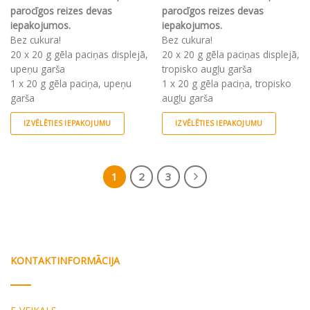
parocīgos reizes devas
parocīgos reizes devas
iepakojumos.
iepakojumos.
Bez cukura!
Bez cukura!
20 x 20 g gēla paciņas displejā,
20 x 20 g gēla paciņas displejā,
upeņu garša
tropisko augļu garša
1 x 20 g gēla paciņa, upeņu
1 x 20 g gēla paciņa, tropisko
garša
augļu garša
IZVĒLĒTIES IEPAKOJUMU
IZVĒLĒTIES IEPAKOJUMU
This
This
product
product
has
has
1
2
3
multiple
multiple
variants.
variants.
The
The
options
options
may
may
be
be
KONTAKTINFORMĀCIJA
chosen
chosen
on
on
the
the