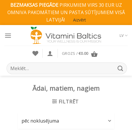
BEZMAKSAS PIEGĀDE
PIRKUMIEM VIRS 30 EUR UZ
OMNIVA PAKOMĀTIEM UN PASTA SŪTĪJUMIEM VISĀ
LATVIJĀ!
Aizvērt
Skip
to
LV
content
GROZS /
€
0.00
Search
for:
Ādai, matiem, nagiem
FILTRĒT