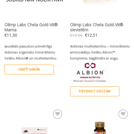
Olimp Labs Chela Gold-Vit®
Olimp Labs Chela Gold-Vit®
Mama
sievietēm
Original
Current
€
11.30
€
13.90
€
12.51
price
price
was:
is:
€13.90.
€12.51.
Jaunākās paaudzes pilnvērtīgs
Ikdienas multivitamīnu – minerālvielu
ikdienas organisko minerālvielu
aminoskābju helātu Albion™
helātu Albion® un multivitamīnu
komplekss, bagātināts ar augu
bioaktīvs komplekss sievietes un
ekstraktiem un hialuronskābi
SKATĪT VAIRĀK
gaidāmā mazuļa veselībai
.
mūsdienīgas sievietes veselībai,
skaistumam un vitalitātei
PIEVIENOT GROZAM
Pievienot vēlmju
Pievienot vēlmju
sarakstam
sarakstam