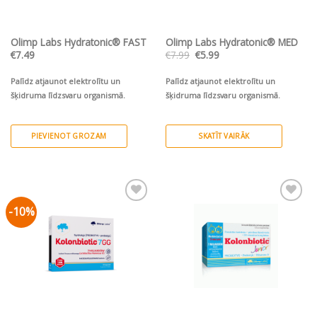
on
the
Olimp Labs Hydratonic® FAST
Olimp Labs Hydratonic® MED
product
Original
Current
€
7.49
€
7.99
€
5.99
page
price
price
was:
is:
€7.99.
€5.99.
Palīdz atjaunot elektrolītu un
Palīdz atjaunot elektrolītu un
šķidruma līdzsvaru organismā.
šķidruma līdzsvaru organismā.
PIEVIENOT GROZAM
SKATĪT VAIRĀK
-10%
Pievienot vēlmju
Pievienot vēlmju
sarakstam
sarakstam