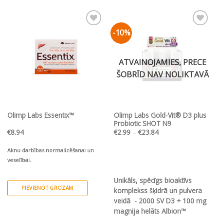
product
has
multiple
-10%
Pievienot vēlmju
Pievienot vēlmju
variants.
sarakstam
sarakstam
The
options
ATVAINOJAMIES, PRECE
may
ŠOBRĪD NAV NOLIKTAVĀ
be
chosen
on
the
Olimp Labs Essentix™
Olimp Labs Gold-Vit® D3 plus
product
Probiotic SHOT N9
page
Price
€
8.94
€
2.99
–
€
23.84
range:
€2.99
through
Aknu darbības normalizēšanai un
€23.84
veselībai.
Unikāls, spēcīgs bioaktīvs
PIEVIENOT GROZAM
komplekss šķidrā un pulvera
veidā - 2000 SV D3 + 100 mg
magnija helāts Albion™