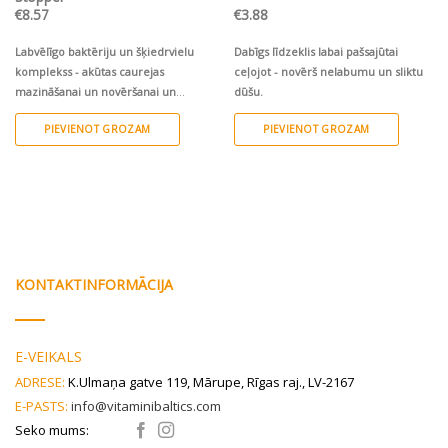
€
8.57
€
3.88
Labvēlīgo baktēriju un šķiedrvielu
Dabīgs līdzeklis labai pašsajūtai
komplekss - akūtas caurejas
ceļojot - novērš nelabumu un sliktu
mazināšanai un novēršanai un
dūšu.
mikrobioma līdzsvara atjaunošanai
PIEVIENOT GROZAM
PIEVIENOT GROZAM
visai ģimenei no 3 gadu vecuma.
KONTAKTINFORMĀCIJA
E-VEIKALS
ADRESE:
K.Ulmaņa gatve 119, Mārupe, Rīgas raj., LV-2167
E-PASTS:
info@vitaminibaltics.com
Seko mums: