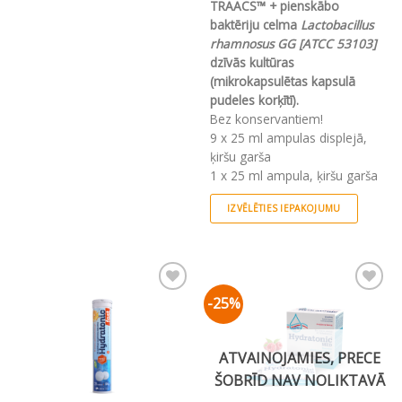
TRAACS™ + pienskābo
baktēriju celma
Lactobacillus
rhamnosus GG [ATCC 53103]
dzīvās kultūras
(mikrokapsulētas kapsulā
pudeles korķītī).
Bez konservantiem!
9 x 25 ml ampulas displejā,
ķiršu garša
1 x 25 ml ampula, ķiršu garša
IZVĒLĒTIES IEPAKOJUMU
This
product
has
multiple
-25%
Pievienot vēlmju
Pievienot vēlmju
variants.
sarakstam
sarakstam
The
options
ATVAINOJAMIES, PRECE
may
ŠOBRĪD NAV NOLIKTAVĀ
be
chosen