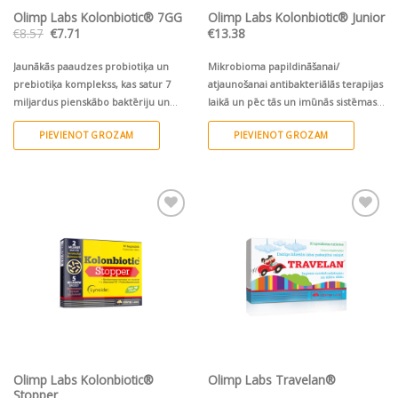
Olimp Labs Kolonbiotic® 7GG
Olimp Labs Kolonbiotic® Junior
Original
Current
€
8.57
€
7.71
€
13.38
price
price
was:
is:
€8.57.
€7.71.
Jaunākās paaudzes probiotiķa un
Mikrobioma papildināšanai/
prebiotiķa komplekss, kas satur 7
atjaunošanai antibakteriālās terapijas
miljardus pienskābo baktēriju un
laikā un pēc tās un imūnās sistēmas
fruktooligosaharīdus vienā kapsulā.
stiprināšanai
PIEVIENOT GROZAM
PIEVIENOT GROZAM
Pievienot vēlmju
Pievienot vēlmju
sarakstam
sarakstam
Olimp Labs Kolonbiotic®
Olimp Labs Travelan®
Stopper