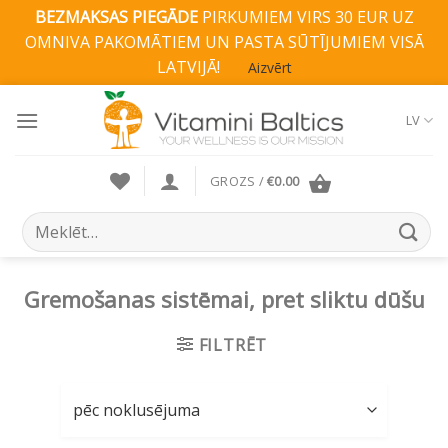
BEZMAKSAS PIEGĀDE
PIRKUMIEM VIRS 30 EUR UZ
OMNIVA PAKOMĀTIEM UN PASTA SŪTĪJUMIEM VISĀ
LATVIJĀ!
Aizvērt
Skip
to
LV
content
GROZS /
€
0.00
Search
for:
Gremošanas sistēmai, pret sliktu dūšu
FILTRĒT