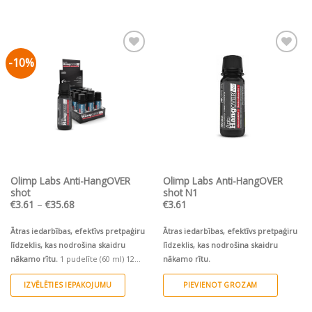
-10%
Pievienot vēlmju
Pievienot vēlmju
sarakstam
sarakstam
Olimp Labs Anti-HangOVER
Olimp Labs Anti-HangOVER
shot
shot N1
Price
€
3.61
–
€
35.68
€
3.61
range:
€3.61
through
Ātras iedarbības, efektīvs pretpaģiru
Ātras iedarbības, efektīvs pretpaģiru
€35.68
līdzeklis, kas nodrošina skaidru
līdzeklis, kas nodrošina skaidru
nākamo rītu.
1 pudelīte (60 ml) 12
nākamo rītu.
pudelītes (12x60 ml)/ Ekonomiskais
IZVĒLĒTIES IEPAKOJUMU
PIEVIENOT GROZAM
iepakojums
This