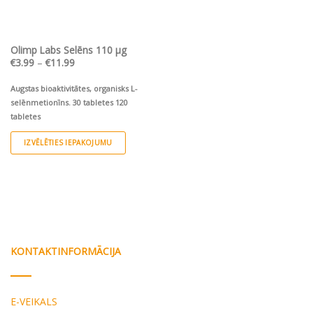
chosen
on
the
Olimp Labs Selēns 110 µg
product
Price
€
3.99
–
€
11.99
page
range:
€3.99
through
Augstas bioaktivitātes, organisks L-
€11.99
selēnmetionīns.
30 tabletes
120
tabletes
IZVĒLĒTIES IEPAKOJUMU
This
product
has
multiple
variants.
The
options
KONTAKTINFORMĀCIJA
may
be
chosen
E-VEIKALS
on