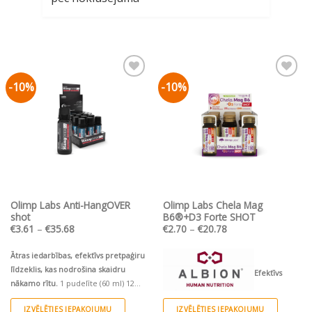
-10%
-10%
Pievienot vēlmju
Pievienot vēlmju
sarakstam
sarakstam
Olimp Labs Anti-HangOVER
Olimp Labs Chela Mag
shot
B6®+D3 Forte SHOT
Price
Price
€
3.61
–
€
35.68
€
2.70
–
€
20.78
range:
range:
€3.61
€2.70
through
through
Ātras iedarbības, efektīvs pretpaģiru
€35.68
€20.78
līdzeklis, kas nodrošina skaidru
Efektīvs
nākamo rītu.
1 pudelīte (60 ml) 12
pudelītes (12x60 ml)/ Ekonomiskais
organiskā magnija helāta D3 un B6
IZVĒLĒTIES IEPAKOJUMU
IZVĒLĒTIES IEPAKOJUMU
iepakojums