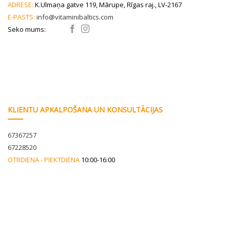
ADRESE:
K.Ulmaņa gatve 119, Mārupe, Rīgas raj., LV-2167
the
E-PASTS:
info@vitaminibaltics.com
product
page
Seko mums:
KLIENTU APKALPOŠANA UN KONSULTĀCIJAS
67367257
67228520
OTRDIENA - PIEKTDIENA
10:00-16:00