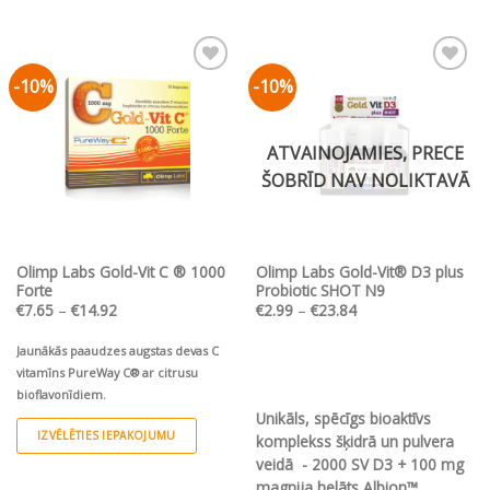
product
konservantiem!
has
multiple
-10%
-10%
Pievienot vēlmju
Pievienot vēlmju
variants.
sarakstam
sarakstam
The
options
ATVAINOJAMIES, PRECE
may
ŠOBRĪD NAV NOLIKTAVĀ
be
chosen
on
the
Olimp Labs Gold-Vit C ® 1000
Olimp Labs Gold-Vit® D3 plus
product
Forte
Probiotic SHOT N9
page
Price
Price
€
7.65
–
€
14.92
€
2.99
–
€
23.84
range:
range:
€7.65
€2.99
through
through
Jaunākās paaudzes augstas devas C
€14.92
€23.84
vitamīns PureWay C® ar citrusu
bioflavonīdiem.
Unikāls, spēcīgs bioaktīvs
IZVĒLĒTIES IEPAKOJUMU
komplekss šķidrā un pulvera
This
veidā - 2000 SV D3 + 100 mg
product
magnija helāts Albion™