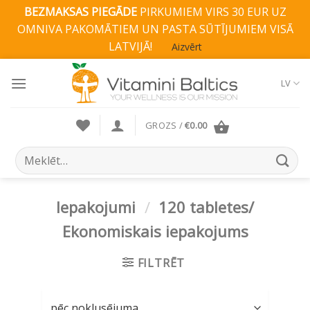
BEZMAKSAS PIEGĀDE
PIRKUMIEM VIRS 30 EUR UZ
OMNIVA PAKOMĀTIEM UN PASTA SŪTĪJUMIEM VISĀ
LATVIJĀ!
Aizvērt
Skip
to
LV
content
GROZS /
€
0.00
Search
for:
Iepakojumi
/
120 tabletes/
Ekonomiskais iepakojums
FILTRĒT