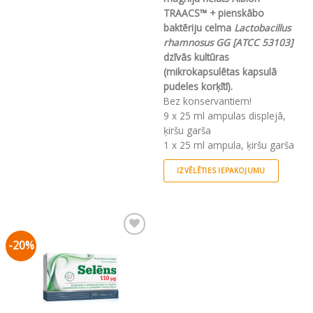
has
TRAACS™ + pienskābo
multiple
baktēriju celma
Lactobacillus
variants.
rhamnosus GG [ATCC 53103]
The
dzīvās kultūras
options
(mikrokapsulētas kapsulā
may
pudeles korķītī).
be
Bez konservantiem!
chosen
9 x 25 ml ampulas displejā,
on
ķiršu garša
the
1 x 25 ml ampula, ķiršu garša
product
IZVĒLĒTIES IEPAKOJUMU
page
This
product
has
multiple
-20%
Pievienot vēlmju
variants.
sarakstam
The
options
may
be