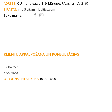
ADRESE:
K.Ulmaņa gatve 119, Mārupe, Rīgas raj., LV-2167
the
E-PASTS:
info@vitaminibaltics.com
product
page
Seko mums:
KLIENTU APKALPOŠANA UN KONSULTĀCIJAS
67367257
67228520
OTRDIENA - PIEKTDIENA
10:00-16:00