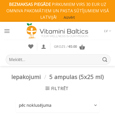
BEZMAKSAS PIEGĀDE
PIRKUMIEM VIRS 30 EUR UZ
OMNIVA PAKOMĀTIEM UN PASTA SŪTĪJUMIEM VISĀ
LATVIJĀ!
Aizvērt
Skip
to
LV
content
GROZS /
€
0.00
Search
for:
Iepakojumi
/
5 ampulas (5x25 ml)
FILTRĒT