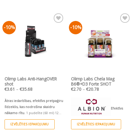
-10%
-10%
Pievienot vēlmju
Pievienot vēlmju
sarakstam
sarakstam
Olimp Labs Anti-HangOVER
Olimp Labs Chela Mag
shot
B6®+D3 Forte SHOT
Price
Price
€
3.61
–
€
35.68
€
2.70
–
€
20.78
range:
range:
€3.61
€2.70
through
through
Ātras iedarbības, efektīvs pretpaģiru
€35.68
€20.78
līdzeklis, kas nodrošina skaidru
Efektīvs
nākamo rītu.
1 pudelīte (60 ml) 12
pudelītes (12x60 ml)/ Ekonomiskais
organiskā magnija helāta D3 un B6
IZVĒLĒTIES IEPAKOJUMU
IZVĒLĒTIES IEPAKOJUMU
iepakojums
vitamīnu komplekss šķidrā formā.
This
This
Ķiršu garša.
Hipoalerģisks,
organisks