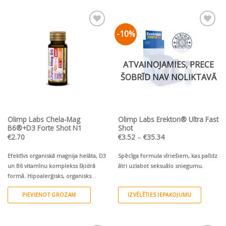
product
product
magnija helāts
+
D
un B
vitamīni.
3
6
has
has
Augsta deva
• Ātrāka uzsūkšanās •
multiple
multiple
Ērta lietošana
1 ampula (25 ml)
9
-10%
Pievienot vēlmju
Pievienot vēlmju
variants.
variants.
ampulas (9x25 ml) displejā
sarakstam
sarakstam
The
The
options
options
ATVAINOJAMIES, PRECE
may
may
ŠOBRĪD NAV NOLIKTAVĀ
be
be
chosen
chosen
on
on
the
the
Olimp Labs Chela-Mag
Olimp Labs Erekton® Ultra Fast
product
product
B6®+D3 Forte Shot N1
Shot
page
page
Price
€
2.70
€
3.52
–
€
35.34
range:
€3.52
through
Efektīvs organiskā magnija helāta, D3
Spēcīga formula vīriešiem, kas palīdz
€35.34
un B6 vitamīnu komplekss šķidrā
ātri uzlabot seksuālo sniegumu.
formā.
Hipoalerģisks,
organisks
magnija helāts
+
D
un B
vitamīni.
1
3
6
PIEVIENOT GROZAM
IZVĒLĒTIES IEPAKOJUMU
ampula (25 ml). Ķiršu garša
Nesatur
This
cukuru,
glutēnu, laktozi un ĢMO. Bez
product
konservantiem!