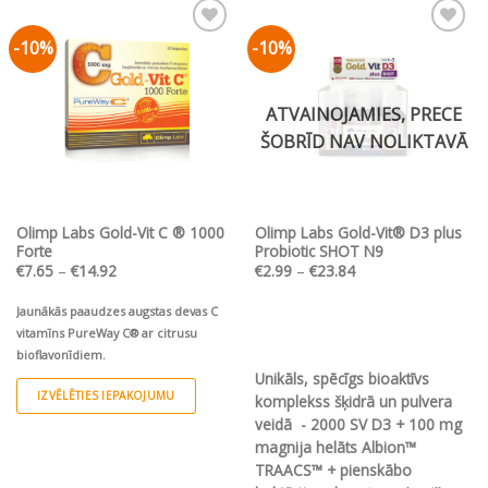
has
multiple
-10%
-10%
Pievienot vēlmju
Pievienot vēlmju
variants.
sarakstam
sarakstam
The
options
ATVAINOJAMIES, PRECE
may
ŠOBRĪD NAV NOLIKTAVĀ
be
chosen
on
the
Olimp Labs Gold-Vit C ® 1000
Olimp Labs Gold-Vit® D3 plus
product
Forte
Probiotic SHOT N9
page
Price
Price
€
7.65
–
€
14.92
€
2.99
–
€
23.84
range:
range:
€7.65
€2.99
through
through
Jaunākās paaudzes augstas devas C
€14.92
€23.84
vitamīns PureWay C® ar citrusu
bioflavonīdiem.
Unikāls, spēcīgs bioaktīvs
IZVĒLĒTIES IEPAKOJUMU
komplekss šķidrā un pulvera
This
veidā - 2000 SV D3 + 100 mg
product
magnija helāts Albion™
has
TRAACS™ + pienskābo