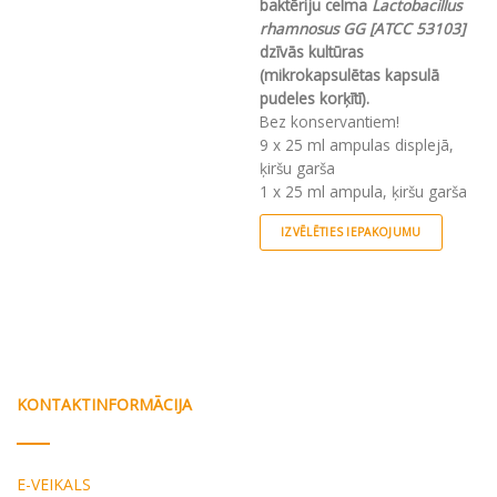
multiple
baktēriju celma
Lactobacillus
variants.
rhamnosus GG [ATCC 53103]
The
dzīvās kultūras
options
(mikrokapsulētas kapsulā
may
pudeles korķītī).
be
Bez konservantiem!
chosen
9 x 25 ml ampulas displejā,
on
ķiršu garša
the
1 x 25 ml ampula, ķiršu garša
product
IZVĒLĒTIES IEPAKOJUMU
page
This
product
has
multiple
variants.
The
options
KONTAKTINFORMĀCIJA
may
be
chosen
E-VEIKALS
on