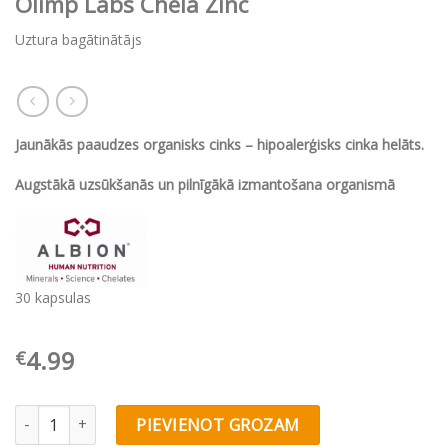
Olimp Labs Chela Zinc
Uztura bagātinātājs
Jaunākās paaudzes organisks cinks – hipoalerģisks cinka helāts.
Augstākā uzsūkšanās un pilnīgākā izmantošana organismā
30 kapsulas
4.99
€
Olimp Labs Chela Zinc quantity
PIEVIENOT GROZAM