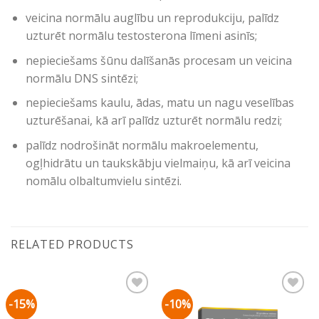
veicina normālu auglību un reprodukciju, palīdz
uzturēt normālu testosterona līmeni asinīs;
nepieciešams šūnu dalīšanās procesam un veicina
normālu DNS sintēzi;
nepieciešams kaulu, ādas, matu un nagu veselības
uzturēšanai, kā arī palīdz uzturēt normālu redzi;
palīdz nodrošināt normālu makroelementu,
ogļhidrātu un taukskābju vielmaiņu, kā arī veicina
nomālu olbaltumvielu sintēzi.
RELATED PRODUCTS
-15%
-10%
Pievienot vēlmju
Pievienot vēlmju
sarakstam
sarakstam