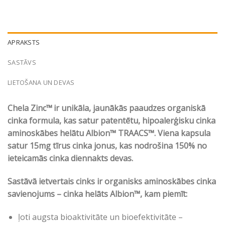
APRAKSTS
SASTĀVS
LIETOŠANA UN DEVAS
Chela Zinc™
ir
unikāla, jaunākās paaudzes organiskā
cinka formula, kas satur patentētu,
hipoalerģisku cinka
aminoskābes helātu Albion™ TRAACS™. Viena kapsula
satur 15mg tīrus cinka jonus, kas nodrošina 150% no
ieteicamās cinka diennakts devas.
Sastāvā ietvertais cinks ir organisks aminoskābes cinka
savienojums – cinka helāts Albion™, kam piemīt:
ļoti augsta bioaktivitāte un bioefektivitāte –