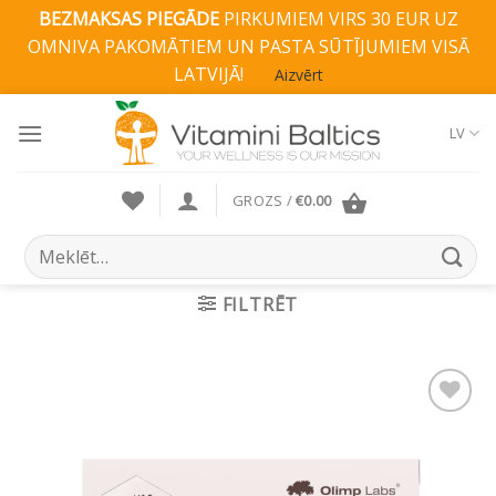
BEZMAKSAS PIEGĀDE
PIRKUMIEM VIRS 30 EUR UZ
OMNIVA PAKOMĀTIEM UN PASTA SŪTĪJUMIEM VISĀ
LATVIJĀ!
Aizvērt
Skip
to
LV
content
GROZS /
€
0.00
Search
for:
FILTRĒT
Pievienot vēlmju
sarakstam