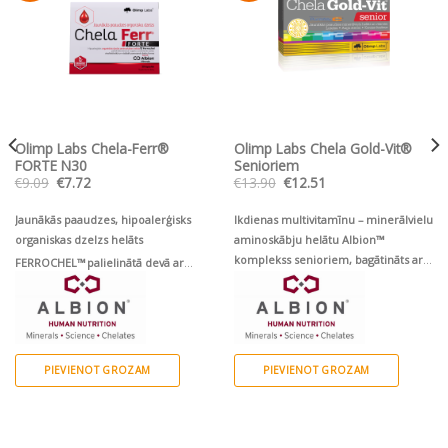
Olimp Labs Chela-Ferr®
Olimp Labs Chela Gold-Vit®
FORTE N30
Senioriem
Original
Current
Original
Current
€
9.09
€
7.72
€
13.90
€
12.51
price
price
price
price
was:
is:
was:
is:
€9.09.
€7.72.
€13.90.
€12.51.
Jaunākās paaudzes, hipoalerģisks
Ikdienas multivitamīnu – minerālvielu
organiskas dzelzs helāts
aminoskābju helātu Albion™
komplekss senioriem, bagātināts ar
FERROCHEL™
palielinātā devā ar
luteīnu, Korejas ženšeņ un augu
folskābi, B6, B12 un C vitamīnu
sterīniem
PIEVIENOT GROZAM
PIEVIENOT GROZAM