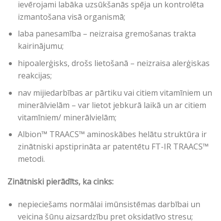
ievērojami labāka uzsūkšanās spēja un kontrolēta
izmantošana visā organismā;
laba panesamība – neizraisa gremošanas trakta
kairinājumu;
hipoalerģisks, drošs lietošanā – neizraisa alerģiskas
reakcijas;
nav mijiedarbības ar pārtiku vai citiem vitamīniem un
minerālvielām – var lietot jebkurā laikā un ar citiem
vitamīniem/ minerālvielām;
Albion™ TRAACS™ aminoskābes helātu struktūra ir
zinātniski apstiprināta ar patentētu FT-IR TRAACS™
metodi.
Zinātniski pierādīts, ka cinks:
nepieciešams normālai imūnsistēmas darbībai un
veicina šūnu aizsardzību pret oksidatīvo stresu;