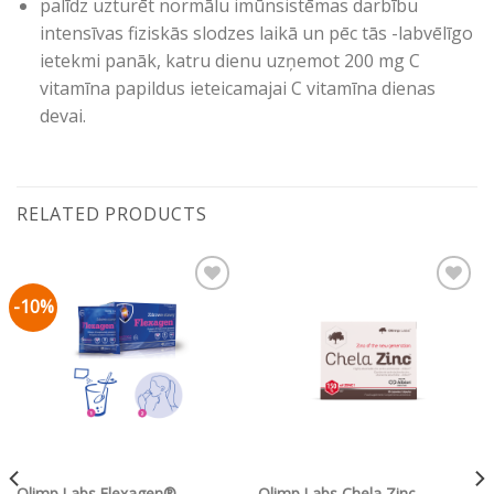
palīdz uzturēt normālu imūnsistēmas darbību
intensīvas fiziskās slodzes laikā un pēc tās -labvēlīgo
ietekmi panāk, katru dienu uzņemot 200 mg C
vitamīna papildus ieteicamajai C vitamīna dienas
devai.
RELATED PRODUCTS
-10%
Pievienot vēlmju
Pievienot vēlmju
sarakstam
sarakstam
Olimp Labs Flexagen®
Olimp Labs Chela Zinc