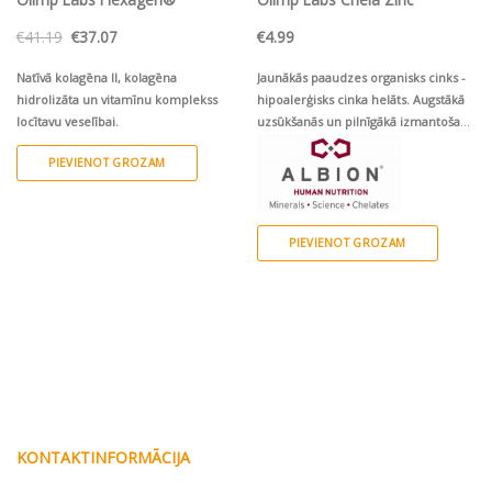
Original
Current
€
41.19
€
37.07
€
4.99
price
price
was:
is:
€41.19.
€37.07.
Natīvā kolagēna II, kolagēna
Jaunākās paaudzes organisks cinks -
hidrolizāta un vitamīnu komplekss
hipoalerģisks cinka helāts.
Augstākā
locītavu veselībai.
uzsūkšanās un pilnīgākā izmantošana
organismā
PIEVIENOT GROZAM
PIEVIENOT GROZAM
KONTAKTINFORMĀCIJA