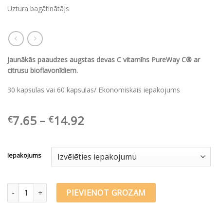
Uztura bagātinātājs
Jaunākās paaudzes augstas devas C vitamīns PureWay C® ar
citrusu bioflavonīdiem.
30 kapsulas vai 60 kapsulas/ Ekonomiskais iepakojums
Price
7.65
–
14.92
€
€
range:
€7.65
through
Iepakojums
€14.92
Olimp Labs Gold-Vit C ® 1000 Forte quantity
PIEVIENOT GROZAM