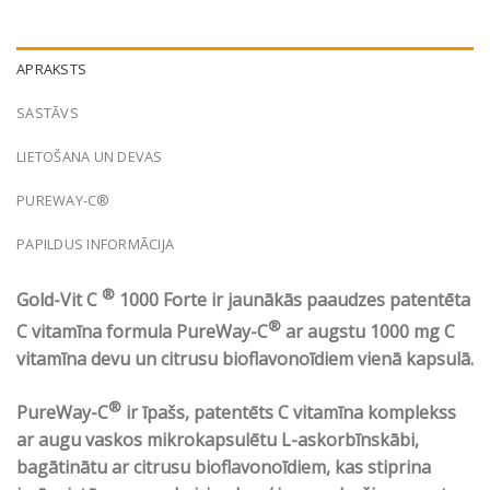
APRAKSTS
SASTĀVS
LIETOŠANA UN DEVAS
PUREWAY-C®
PAPILDUS INFORMĀCIJA
®
Gold-Vit C
1000 Forte ir jaunākās paaudzes patentēta
®
C vitamīna formula PureWay-C
ar augstu 1000 mg C
vitamīna devu un citrusu bioflavonoīdiem vienā kapsulā.
®
PureWay-C
ir īpašs, patentēts C vitamīna komplekss
ar augu vaskos mikrokapsulētu
L-askorbīnskābi,
bagātinātu ar citrusu bioflavonoīdiem, kas stiprina