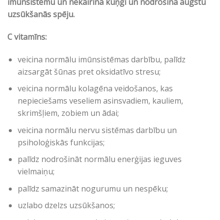
imūnsistēmu un nekairina kuņģi un nodrošina augstu
uzsūkšanās spēju.
C vitamīns:
veicina normālu imūnsistēmas darbību, palīdz
aizsargāt šūnas pret oksidatīvo stresu;
veicina normālu kolagēna veidošanos, kas
nepieciešams veseliem asinsvadiem, kauliem,
skrimšļiem, zobiem un ādai;
veicina normālu nervu sistēmas darbību un
psiholoģiskās funkcijas;
palīdz nodrošināt normālu enerģijas ieguves
vielmaiņu;
palīdz samazināt nogurumu un nespēku;
uzlabo dzelzs uzsūkšanos;