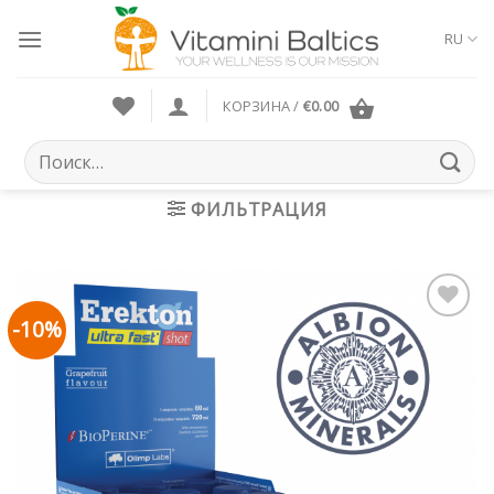
Skip
to
RU
content
КОРЗИНА /
€
0.00
Искать:
ФИЛЬТРАЦИЯ
-10%
Pievienot vēlmju
sarakstam