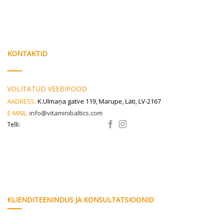
KONTAKTID
VOLITATUD VEEBIPOOD
AADRESS:
K.Ulmaņa gatve 119, Marupe, Läti, LV-2167
E-MAIL:
info@vitaminibaltics.com
Telli:
KLIENDITEENINDUS JA KONSULTATSIOONID