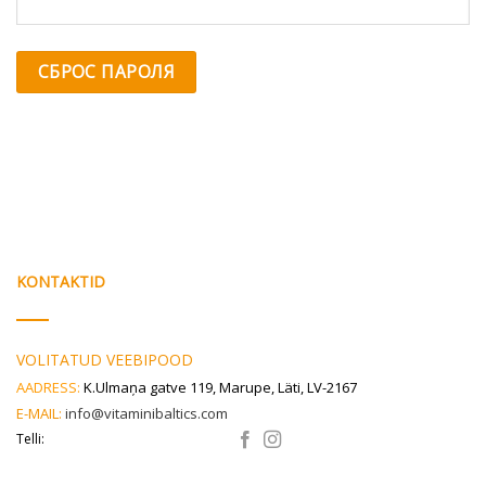
СБРОС ПАРОЛЯ
KONTAKTID
VOLITATUD VEEBIPOOD
AADRESS:
K.Ulmaņa gatve 119, Marupe, Läti, LV-2167
E-MAIL:
info@vitaminibaltics.com
Telli: