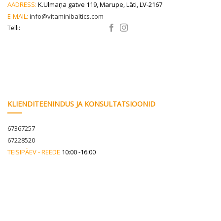
AADRESS:
K.Ulmaņa gatve 119, Marupe, Läti, LV-2167
E-MAIL:
info@vitaminibaltics.com
Telli:
KLIENDITEENINDUS JA KONSULTATSIOONID
67367257
67228520
TEISIPÄEV - REEDE
10:00 -16:00