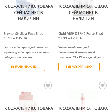
можно
К СОЖАЛЕНИЮ, ТОВАРА
К СОЖАЛЕНИЮ, ТОВАРА
выбрать
СЕЙЧАС НЕТ В
СЕЙЧАС НЕТ В
на
странице
НАЛИЧИИ
НАЛИЧИИ
товара.
Erekton® Ultra Fast Shot
Gold-Vit® D3+K2 Forte Shot
Диапазон
Диапазон
€
3.52
–
€
35.34
€
2.99
–
€
23.84
цен:
цен:
€3.52
€2.99
–
–
Формула быстрого действия для
Уникальный, мощный
€35.34
€23.84
мужчин для быстрого улучшения
биоактивный витаминный
либидо и сексуальных
комплекс D3 + K2 в жидкой форме.
способностей.
4000 МЕ D3 + 150 мкг витамина K2.
ВЫБРАТЬ УПАКОВКУ
ВЫБРАТЬ УПАКОВКУ
Этот
Этот
товар
товар
имеет
имеет
несколько
несколько
Pievienot vēlmju
Pievienot vēlmju
вариаций.
вариаций.
sarakstam
sarakstam
Опции
Опции
можно
можно
К СОЖАЛЕНИЮ, ТОВАРА
К СОЖАЛЕНИЮ, ТОВАРА
выбрать
выбрать