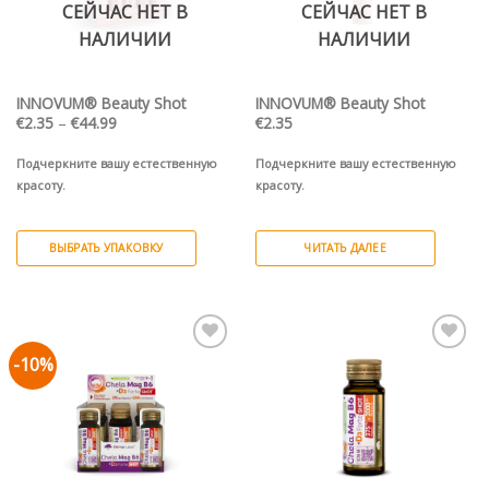
СЕЙЧАС НЕТ В
СЕЙЧАС НЕТ В
на
на
странице
странице
НАЛИЧИИ
НАЛИЧИИ
товара.
товара.
INNOVUM® Beauty Shot
INNOVUM® Beauty Shot
Диапазон
€
2.35
–
€
44.99
€
2.35
цен:
€2.35
–
Подчеркните вашу естественную
Подчеркните вашу естественную
€44.99
красоту.
красоту.
ВЫБРАТЬ УПАКОВКУ
ЧИТАТЬ ДАЛЕЕ
Этот
товар
имеет
несколько
-10%
Pievienot vēlmju
Pievienot vēlmju
вариаций.
sarakstam
sarakstam
Опции
можно
выбрать
на
странице