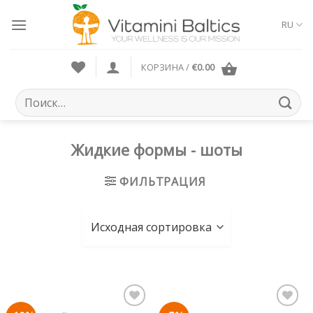
Skip
to
RU
content
КОРЗИНА /
€
0.00
Искать:
Жидкие формы - шoты
ФИЛЬТРАЦИЯ