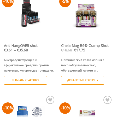
-10%
-5%
Pievienot vēlmju
Pievienot vēlmju
sarakstam
sarakstam
Anti-HangOVER shot
Chela-Mag B6® Cramp Shot
Диапазон
Первоначальная
Текущая
€
3.61
–
€
35.68
€
18.68
€
17.75
цен:
цена
цена:
€3.61
составляла
€17.75.
–
€18.68.
Быстродействующее и
Органический хелат магния с
€35.68
эффективное средство против
высокой усвояемостью,
похмелья, которое дает очищение
обогащенный калием и
на следующее утро.
1 флакон (60
витаминами группы B для
ВЫБРАТЬ УПАКОВКУ
ДОБАВИТЬ В КОРЗИНУ
мл)
нормальной работы мышц, что
помогает предотвратить судороги.
Этот
9 ампул (9х25 мл)
1 ампулa (1х25 мл)
товар
имеет
несколько
-10%
-10%
Pievienot vēlmju
Pievienot vēlmju
вариаций.
sarakstam
sarakstam
Опции