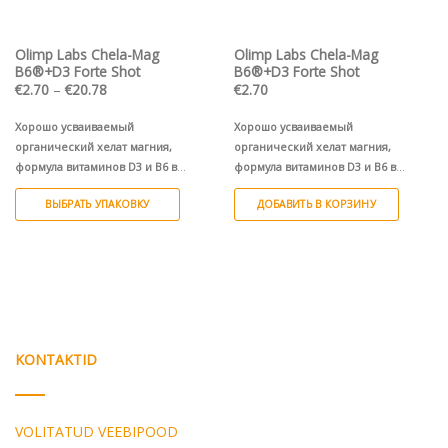
товара.
Olimp Labs Chela-Mag
Olimp Labs Chela-Mag
B6®+D3 Forte Shot
B6®+D3 Forte Shot
Диапазон
€
2.70
–
€
20.78
€
2.70
цен:
€2.70
–
Хорошо усваиваемый
Хорошо усваиваемый
€20.78
органический хелат магния,
органический хелат магния,
формула витаминов D3 и B6 в
формула витаминов D3 и B6 в
жидкой форме. 375 мг Mg + D3 50
жидкой форме. 375 мг Mg + D3 50
ВЫБРАТЬ УПАКОВКУ
ДОБАВИТЬ В КОРЗИНУ
мкг / 2000SV + 1,4 мг B6.
1 ампула (25
мкг / 2000SV + 1,4 мг B6.
1 ампула (25
мл)
5 ампул (5 × 25 мл)
20 ампул (20 ×
мл)
Этот
25 мл)
товар
имеет
несколько
вариаций.
Опции
можно
KONTAKTID
выбрать
на
странице
VOLITATUD VEEBIPOOD
товара.