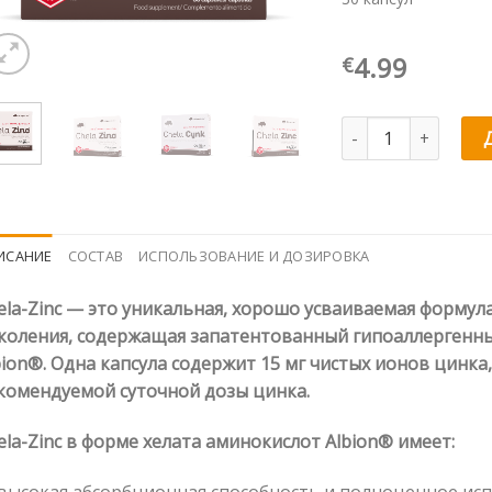
4.99
€
Количество товара 
ИСАНИЕ
СОСТАВ
ИСПОЛЬЗОВАНИЕ И ДОЗИРОВКА
ela-Zinc — это уникальная, хорошо усваиваемая формул
коления, содержащая запатентованный гипоаллергенны
bion®. Одна капсула содержит 15 мг чистых ионов цинка
комендуемой суточной дозы цинка.
ela-Zinc в форме хелата аминокислот Albion® имеет:
высокая абсорбционная способность и полноценное исп