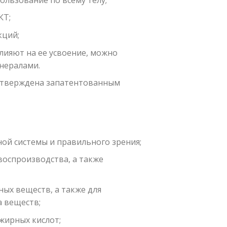
КТ;
кций;
лияют на ее усвоение, можно
нералами.
одтверждена запатентованным
й системы и правильного зрения;
воспроизводства, а также
ных веществ, а также для
 веществ;
жирных кислот;