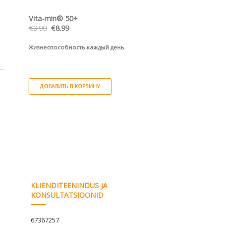
ПРОСМОТР
ПРОС
Vita-min® 50+
Chela-Ferr® MED+
Первоначальная
Текущая
€
9.99
€
8.99
€
7.85
цена
цена:
составляла
€8.99.
й
Жизнеспособность каждый день.
Высокая доза (30 мг)
€9.99.
хелата железа с пов
абсорбцией.
ДОБАВИТЬ В КОРЗИНУ
ДОБАВИТЬ В КОРЗ
ат
квы
KLIENDITEENINDUS JA
KONSULTATSIOONID
67367257