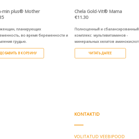
ПРОСМОТР
ПРОСМОТР
a-min plus® Mother
Chela Gold-Vit® Mama
35
€
11.30
 женщин, планирующих
Полноценный и сбалансированны
еменность, во время беременности и
комплекс мультивитаминов -
мления грудью.
минеральных хелатов аминокислот
Albion®,
обогощенный экстрактом
ДОБАВИТЬ В КОРЗИНУ
ЧИТАТЬ ДАЛЕЕ
клюквы женщинам во время
беременности
.
Витамины • Минеральные
хелаты Albion®
•
Органический хел
®
железа FERROCHEL
• экстракт клю
KONTAKTID
VOLITATUD VEEBIPOOD