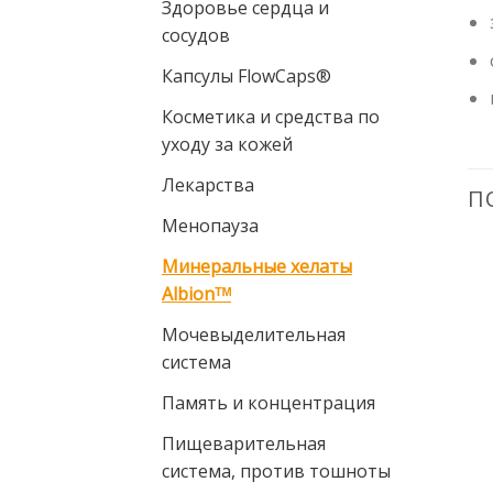
Здоровье сердца и
сосудов
Капсулы FlowCaps®
Косметика и средства по
уходу за кожей
Лекарства
П
Менопауза
Минеральные хелаты
Albionᵀᴹ
-10%
Pievienot vēlmju
Pievienot vēlmju
sarakstam
sarakstam
Мочевыделительная
система
К СОЖАЛЕНИЮ, ТОВАРА
Память и концентрация
СЕЙЧАС НЕТ В НАЛИЧИИ
Пищеварительная
система, против тошноты