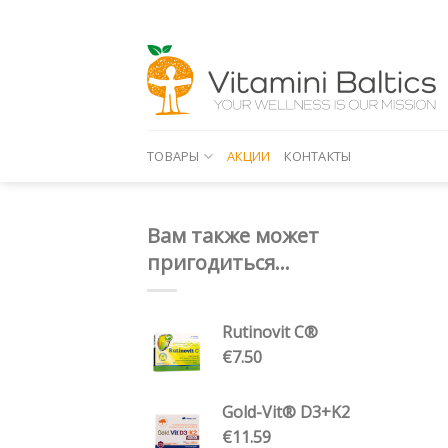
Skip
to
content
ТОВАРЫ
АКЦИИ
КОНТАКТЫ
Вам также может
пригодиться...
Rutinovit C®
€
7.50
Gold-Vit® D3+K2
€
11.59