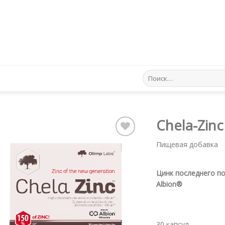
Искать:
Chela-Zinc
Пищевая добавка
Pievienot vēlmju
sarakstam
Цинк последнего п
Albion®
30 капсул