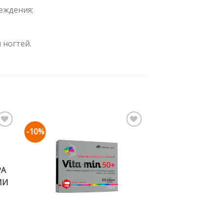
еждения;
 ногтей.
-10%
mju
Pievienot vēlmju
sarakstam
РА
ИИ