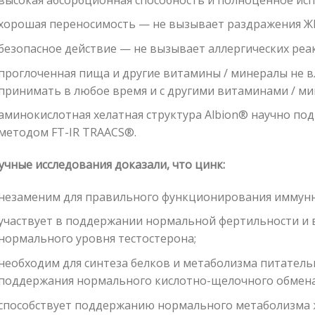
хорошая переносимость — не вызывает раздражения Ж
безопасное действие — не вызывает аллергических реа
проглоченная пища и другие витамины / минералы не в
принимать в любое время и с другими витаминами / ми
aминокислотная хелатная структура Albion® научно п
методом FT-IR TRAACS®.
учные исследования доказали, что цинк:
незаменим для правильного функционирования иммунно
участвует в поддержании нормальной фертильности и 
нормального уровня тестостерона;
необходим для синтеза белков и метаболизма питатель
поддержания нормального кислотно-щелочного обмена
способствует поддержанию нормального метаболизма 