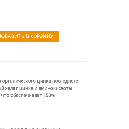
Chela-Zinc
ДОБАВИТЬ В КОРЗИНУ
а органического цинка последнего
й хелат цинка и аминокислоты
, что обеспечивает 150%
ользование по всему телу;