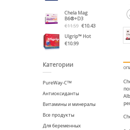
Chela Mag
B6®+D3
Первоначальная
Текущая
€
11.59
€
10.43
цена
цена:
Ulgrip™ Hot
составляла
€10.43.
€
10.99
€11.59.
Категории
ОП
Ch
PureWay-Cᵀᴹ
по
Антиоксиданты
Al
ре
Витамины и минералы
Все продукты
Ch
Для беременных