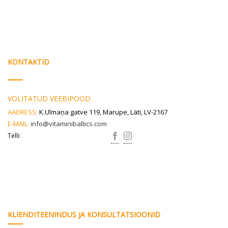
KONTAKTID
VOLITATUD VEEBIPOOD
AADRESS:
K.Ulmaņa gatve 119, Marupe, Läti, LV-2167
E-MAIL:
info@vitaminibaltics.com
Telli:
KLIENDITEENINDUS JA KONSULTATSIOONID