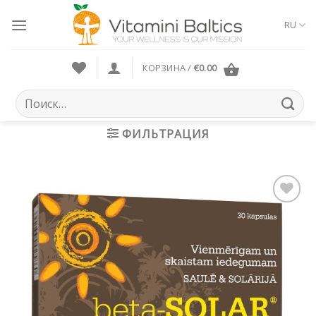
Skip
to
RU
content
КОРЗИНА /
€
0.00
Искать:
ФИЛЬТРАЦИЯ