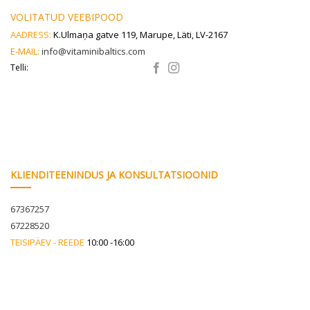
VOLITATUD VEEBIPOOD
AADRESS:
K.Ulmaņa gatve 119, Marupe, Läti, LV-2167
E-MAIL:
info@vitaminibaltics.com
Telli:
KLIENDITEENINDUS JA KONSULTATSIOONID
67367257
67228520
TEISIPÄEV - REEDE
10:00 -16:00