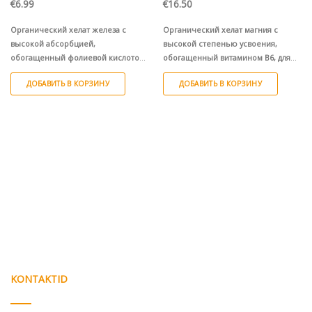
€
6.99
€
16.50
Органический хелат железа с
Органический хелат магния с
высокой абсорбцией,
высокой степенью усвоения,
обогащенный фолиевой кислотой
обогащенный витамином B6, для
и витаминами: B6, B12, C.
нормальной работы мышц и
ДОБАВИТЬ В КОРЗИНУ
ДОБАВИТЬ В КОРЗИНУ
поддержания баланса магния.
KONTAKTID