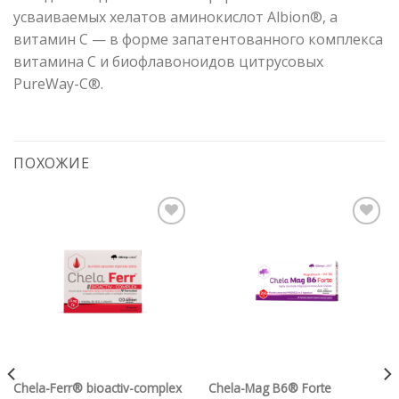
усваиваемых хелатов аминокислот Albion®, а
витамин C — в форме запатентованного комплекса
витамина C и биофлавоноидов цитрусовых
PureWay-C®.
ПОХОЖИЕ
Chela-Ferr® bioactiv-complex
Chela-Mag B6® Forte