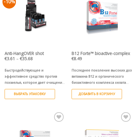
-10%
Pievienot vēlmju
Pievienot vēlmju
sarakstam
sarakstam
Anti-HangOVER shot
B12 Forte™ bioactive-complex
Диапазон
€
3.61
–
€
35.68
€
8.49
цен:
€3.61
–
Быстродействующее и
Последнее поколение высоких доз
€35.68
эффективное средство против
витамина B12 и органического
похмелья, которое дает очищение
биоактивного комплекса хелата
на следующее утро.
1 флакон (60
кальция Albical® и железа
ВЫБРАТЬ УПАКОВКУ
ДОБАВИТЬ В КОРЗИНУ
мл)
Ferrochel® в сочетании с
фолиевой кислотой, витаминами
Этот
B6, E.
товар
имеет
несколько
Pievienot vēlmju
Pievienot vēlmju
вариаций.
sarakstam
sarakstam
Опции