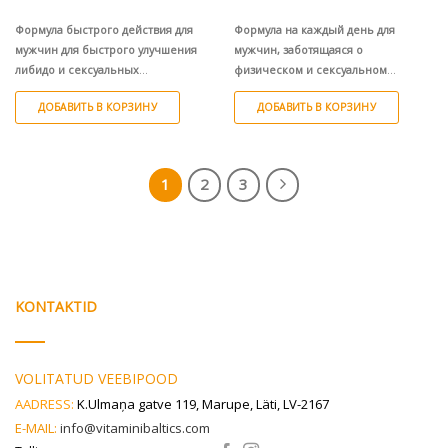
цена
цена:
составляла
€15.75.
€17.51.
Формула быстрого действия для
Формула на каждый день для
мужчин для быстрого улучшения
мужчин, заботящаяся о
либидо и сексуальных
физическом и сексуальном
способностей.
здоровье.
ДОБАВИТЬ В КОРЗИНУ
ДОБАВИТЬ В КОРЗИНУ
1
2
3
KONTAKTID
VOLITATUD VEEBIPOOD
AADRESS:
K.Ulmaņa gatve 119, Marupe, Läti, LV-2167
E-MAIL:
info@vitaminibaltics.com