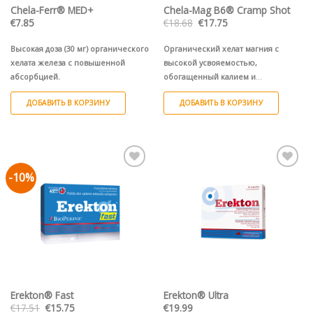
Chela-Ferr® MED+
Chela-Mag B6® Cramp Shot
Первоначальная
Текущая
€
7.85
€
18.68
€
17.75
цена
цена:
составляла
€17.75.
€18.68.
Высокая доза (30 мг) органического
Органический хелат магния с
хелата железа с повышенной
высокой усвояемостью,
абсорбцией.
обогащенный калием и
витаминами группы B для
ДОБАВИТЬ В КОРЗИНУ
ДОБАВИТЬ В КОРЗИНУ
нормальной работы мышц, что
помогает предотвратить судороги.
9 ампул (9х25 мл)
1 ампулa (1х25 мл)
-10%
Pievienot vēlmju
Pievienot vēlmju
sarakstam
sarakstam
Erekton® Fast
Erekton® Ultra
Первоначальная
Текущая
€
17.51
€
15.75
€
19.99