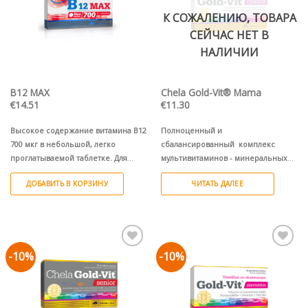
можно
К СОЖАЛЕНИЮ, ТОВАРА
выбрать
СЕЙЧАС НЕТ В
на
странице
НАЛИЧИИ
товара.
B12 MAX
Chela Gold-Vit® Mama
€
14.51
€
11.30
Высокое содержание витамина B12
Полноценный и
700 мкг в небольшой, легко
сбалансированный комплекс
проглатываемой таблетке. Для
мультивитаминов - минеральных
кроветворения, нормального
хелатов аминокислот
ДОБАВИТЬ В КОРЗИНУ
ЧИТАТЬ ДАЛЕЕ
метаболизма гомоцистеина и
Albion®,
обогощенный экстрактом
здоровой нервной системы.
клюквы женщинам во время
беременности
.
Витамины •
Минеральные хелаты Albion®
•
Органический хелат железа
-10%
-10%
Pievienot vēlmju
Pievienot vēlmju
®
FERROCHEL
• экстракт клюквы
sarakstam
sarakstam