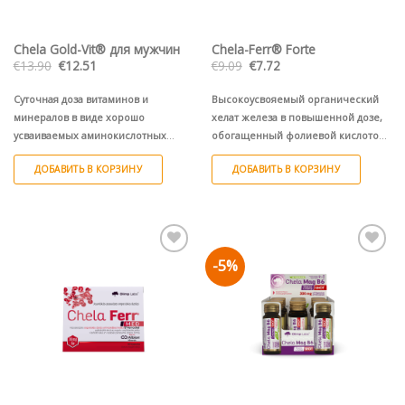
Chela Gold-Vit® для мужчин
Chela-Ferr® Forte
Первоначальная
Текущая
Первоначальная
Текущая
€
13.90
€
12.51
€
9.09
€
7.72
цена
цена:
цена
цена:
составляла
€12.51.
составляла
€7.72.
€13.90.
€9.09.
Суточная доза витаминов и
Высокоусвояемый органический
минералов в виде хорошо
хелат железа в повышенной дозе,
усваиваемых аминокислотных
обогащенный фолиевой кислотой
хелатов Albion® для мужчин.
и витаминами: B6, B12, C.
ДОБАВИТЬ В КОРЗИНУ
ДОБАВИТЬ В КОРЗИНУ
-5%
Pievienot vēlmju
Pievienot vēlmju
sarakstam
sarakstam