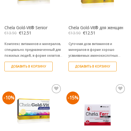
Chela Gold-Vit® Senior
Chela Gold-Vit® для женщин
Первоначальная
Текущая
Первоначальная
Текущая
€
13.90
€
12.51
€
13.90
€
12.51
цена
цена:
цена
цена:
составляла
€12.51.
составляла
€12.51.
€13.90.
€13.90.
Комплекс витаминов и минералов,
Суточная доза витаминов и
специально предназначенный для
минералов в форме хорошо
пожилых людей, в форме хелатов
усваиваемых аминокислотных
аминокислот Albion® с высокой
хелатов Albion® для женщин.
ДОБАВИТЬ В КОРЗИНУ
ДОБАВИТЬ В КОРЗИНУ
усвояемостью, усиленных
лютеином, растительными
стеролами и корейским
женьшенем.
-10%
-15%
Pievienot vēlmju
Pievienot vēlmju
sarakstam
sarakstam