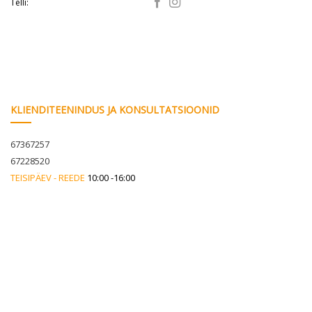
Telli:
KLIENDITEENINDUS JA KONSULTATSIOONID
67367257
67228520
TEISIPÄEV - REEDE
10:00 -16:00