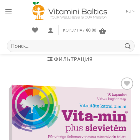
Skip
to
RU
content
КОРЗИНА /
€
0.00
Искать:
ФИЛЬТРАЦИЯ
Pievienot vēlmju
sarakstam