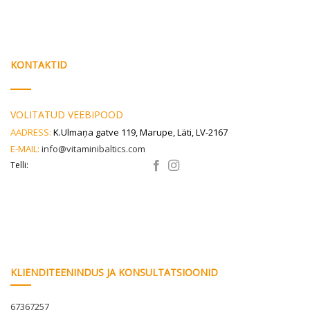
KONTAKTID
VOLITATUD VEEBIPOOD
AADRESS:
K.Ulmaņa gatve 119, Marupe, Läti, LV-2167
E-MAIL:
info@vitaminibaltics.com
Telli:
KLIENDITEENINDUS JA KONSULTATSIOONID
67367257