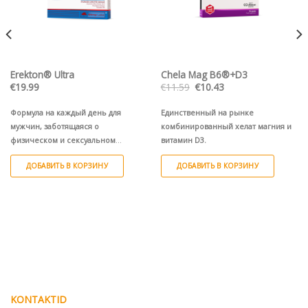
Erekton® Ultra
Chela Mag B6®+D3
Первоначальная
Текущая
€
19.99
€
11.59
€
10.43
цена
цена:
составляла
€10.43.
€11.59.
Формула на каждый день для
Единственный на рынке
мужчин, заботящаяся о
комбинированный хелат магния и
физическом и сексуальном
витамин D3.
здоровье.
ДОБАВИТЬ В КОРЗИНУ
ДОБАВИТЬ В КОРЗИНУ
KONTAKTID