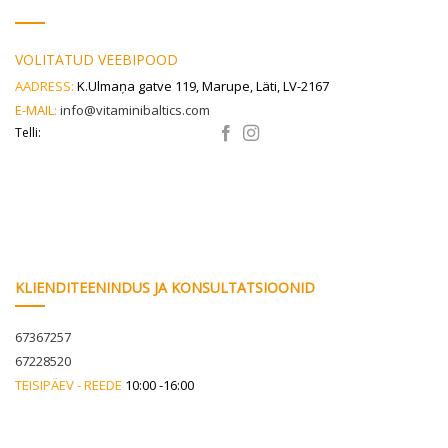
VOLITATUD VEEBIPOOD
AADRESS:
K.Ulmaņa gatve 119, Marupe, Läti, LV-2167
E-MAIL:
info@vitaminibaltics.com
Telli:
KLIENDITEENINDUS JA KONSULTATSIOONID
67367257
67228520
TEISIPÄEV - REEDE
10:00 -16:00