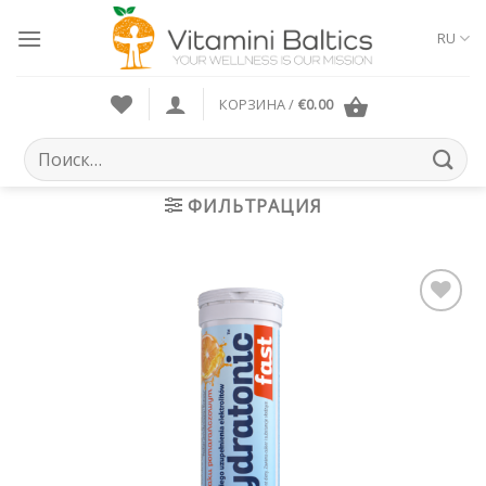
Skip
to
RU
content
КОРЗИНА /
€
0.00
Искать:
ФИЛЬТРАЦИЯ
Pievienot vēlmju
sarakstam