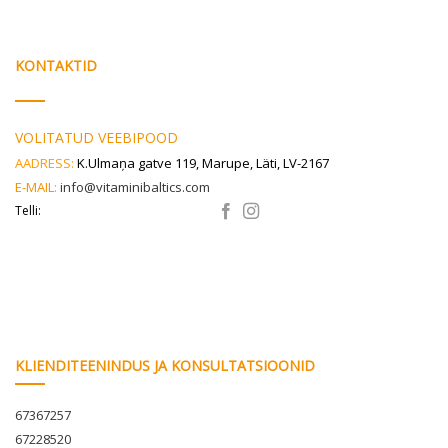
KONTAKTID
VOLITATUD VEEBIPOOD
AADRESS:
K.Ulmaņa gatve 119, Marupe, Läti, LV-2167
E-MAIL:
info@vitaminibaltics.com
Telli:
KLIENDITEENINDUS JA KONSULTATSIOONID
67367257
67228520