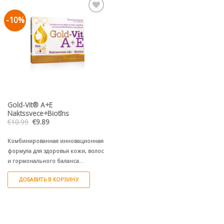
-10%
Pievienot vēlmju
sarakstam
Gold-Vit® A+E
Naktssvece+Biotīns
Первоначальная
Текущая
€
10.99
€
9.89
цена
цена:
составляла
€9.89.
€10.99.
Комбинированная инновационная
формула для здоровья кожи, волос
и гормонального баланса.
Антиоксиданты, биотин, жирные
ДОБАВИТЬ В КОРЗИНУ
кислоты омега-6 GLS и витамины A
и E.