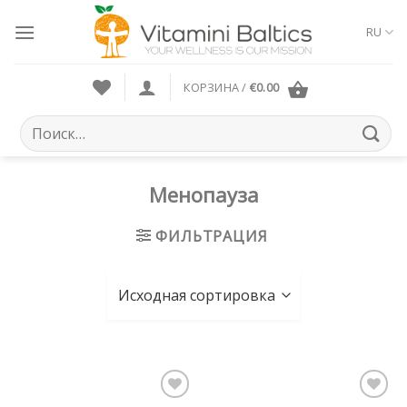
Skip
to
RU
content
КОРЗИНА /
€
0.00
Искать:
Менопауза
ФИЛЬТРАЦИЯ