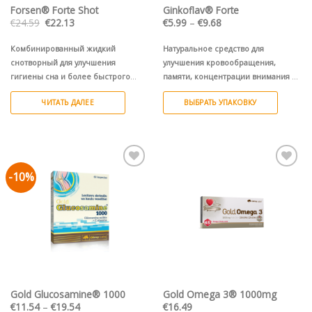
Forsen® Forte Shot
Ginkoflav® Forte
Первоначальная
Текущая
Диапазон
€
24.59
€
22.13
€
5.99
–
€
9.68
цена
цена:
цен:
составляла
€22.13.
€5.99
€24.59.
–
Комбинированный жидкий
Натуральное средство для
€9.68
снотворный для улучшения
улучшения кровообращения,
гигиены сна и более быстрого
памяти, концентрации внимания и
засыпания со вкусом зеленого чая.
работы мозга.
ЧИТАТЬ ДАЛЕЕ
ВЫБРАТЬ УПАКОВКУ
Этот
товар
имеет
несколько
-10%
Pievienot vēlmju
Pievienot vēlmju
вариаций.
sarakstam
sarakstam
Опции
можно
выбрать
на
странице
товара.
Gold Glucosamine® 1000
Gold Omega 3® 1000mg
Диапазон
€
11.54
–
€
19.54
€
16.49