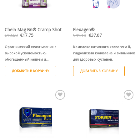
Chela-Mag B6® Cramp Shot
Flexagen®
Первоначальная
Текущая
Первоначальная
Текущая
€
18.68
€
17.75
€
41.19
€
37.07
цена
цена:
цена
цена:
составляла
€17.75.
составляла
€37.07.
€18.68.
€41.19.
Органический хелат магния с
Комплекс нативного коллагена II,
высокой усвояемостью,
гидролизата коллагена и витаминов
обогащенный калием и
для здоровых суставов.
витаминами группы B для
ДОБАВИТЬ В КОРЗИНУ
ДОБАВИТЬ В КОРЗИНУ
нормальной работы мышц, что
помогает предотвратить судороги.
9 ампул (9х25 мл)
1 ампулa (1х25 мл)
Pievienot vēlmju
Pievienot vēlmju
sarakstam
sarakstam