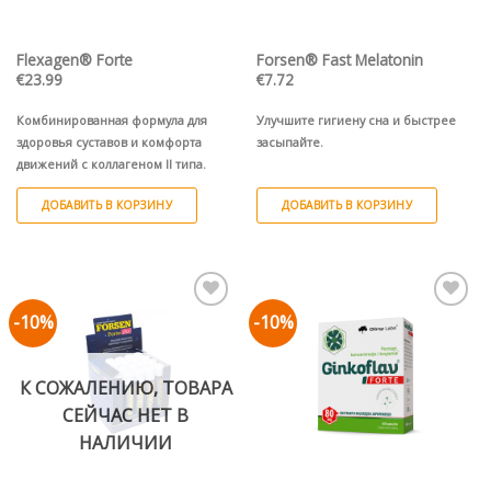
Flexagen® Forte
Forsen® Fast Melatonin
€
23.99
€
7.72
Комбинированная формула для
Улучшите гигиену сна и быстрее
здоровья суставов и комфорта
засыпайте.
движений с коллагеном II типа.
ДОБАВИТЬ В КОРЗИНУ
ДОБАВИТЬ В КОРЗИНУ
-10%
-10%
Pievienot vēlmju
Pievienot vēlmju
sarakstam
sarakstam
К СОЖАЛЕНИЮ, ТОВАРА
СЕЙЧАС НЕТ В
НАЛИЧИИ