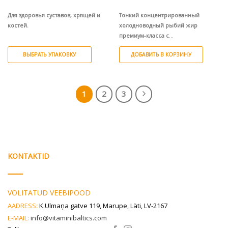
цен:
€11.54
–
Для здоровья суставов, хрящей и
Тонкий концентрированный
€19.54
костей.
холодноводный рыбий жир
премиум-класса с
высококонцентрированными
ВЫБРАТЬ УПАКОВКУ
ДОБАВИТЬ В КОРЗИНУ
жирными кислотами Омега-3.
Этот
товар
имеет
1
2
3
несколько
вариаций.
Опции
можно
выбрать
на
KONTAKTID
странице
товара.
VOLITATUD VEEBIPOOD
AADRESS:
K.Ulmaņa gatve 119, Marupe, Läti, LV-2167
E-MAIL:
info@vitaminibaltics.com