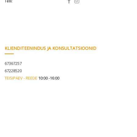
Telli:
KLIENDITEENINDUS JA KONSULTATSIOONID
67367257
67228520
TEISIPÄEV - REEDE
10:00 -16:00