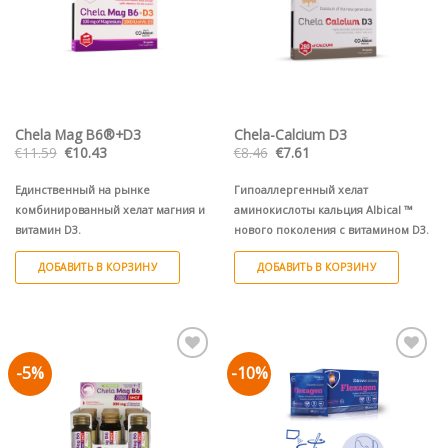
Chela Mag B6®+D3
Chela-Calcium D3
Первоначальная
Текущая
Первоначальная
Текущая
€
11.59
€
10.43
€
8.46
€
7.61
цена
цена:
цена
цена:
составляла
€10.43.
составляла
€7.61.
€11.59.
€8.46.
Единственный на рынке
Гипоаллергенный хелат
комбинированный хелат магния и
аминокислоты кальция Albical ™
витамин D3.
нового поколения с витамином D3.
ДОБАВИТЬ В КОРЗИНУ
ДОБАВИТЬ В КОРЗИНУ
-5%
-10%
Pievienot vēlmju
Pievienot vēlmju
sarakstam
sarakstam