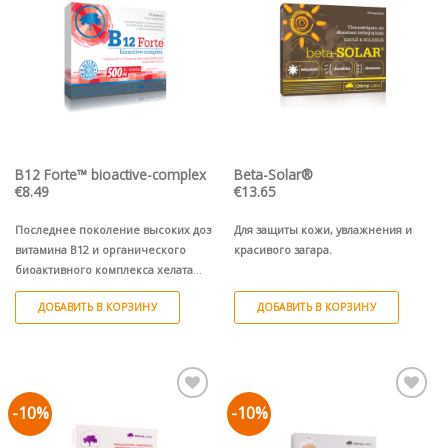
Pievienot vēlmju
Pievienot vēlmju
sarakstam
sarakstam
B12 Forte™ bioactive-complex
Beta-Solar®
€
8.49
€
13.65
Последнее поколение высоких доз
Для защиты кожи, увлажнения и
витамина B12 и органического
красивого загара.
биоактивного комплекса хелата
кальция Albical® и железа
ДОБАВИТЬ В КОРЗИНУ
ДОБАВИТЬ В КОРЗИНУ
Ferrochel® в сочетании с
фолиевой кислотой, витаминами
B6, E.
-10%
-10%
Pievienot vēlmju
Pievienot vēlmju
sarakstam
sarakstam