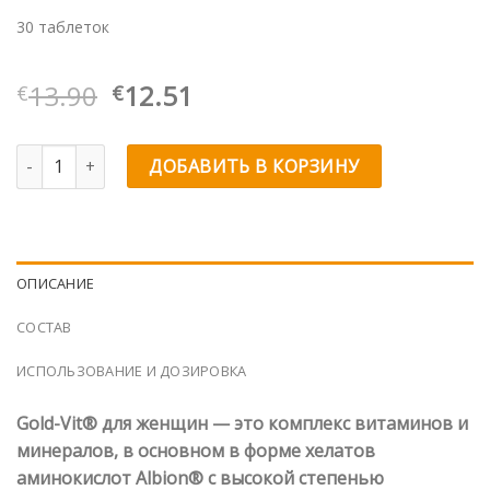
30 таблеток
Первоначальная
Текущая
13.90
12.51
€
€
цена
цена:
составляла
€12.51.
Количество товара Chela Gold-Vit® для женщин
ДОБАВИТЬ В КОРЗИНУ
€13.90.
ОПИСАНИЕ
СОСТАВ
ИСПОЛЬЗОВАНИЕ И ДОЗИРОВКА
Gold-Vit® для женщин — это комплекс витаминов и
минералов, в основном в форме хелатов
аминокислот Albion® с высокой степенью