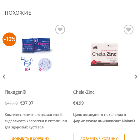
ПОХОЖИЕ
-10%
Pievienot vēlmju
Pievienot vēlmju
sarakstam
sarakstam
Flexagen®
Chela-Zinc
Первоначальная
Текущая
€
41.19
€
37.07
€
4.99
цена
цена:
составляла
€37.07.
€41.19.
Комплекс нативного коллагена II,
Цинк последнего поколения в
гидролизата коллагена и витаминов
форме хелата аминокислот Albion®
для здоровых суставов.
ДОБАВИТЬ В КОРЗИНУ
ДОБАВИТЬ В КОРЗИНУ