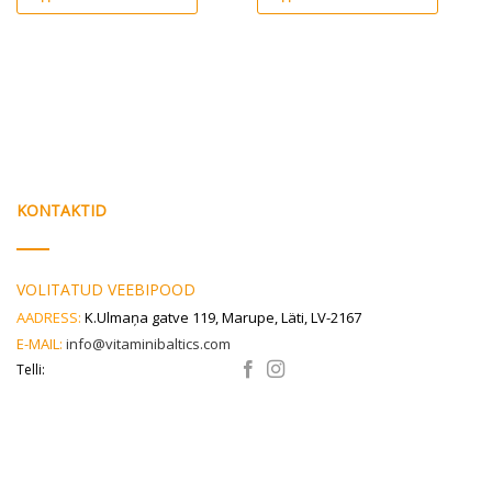
KONTAKTID
VOLITATUD VEEBIPOOD
AADRESS:
K.Ulmaņa gatve 119, Marupe, Läti, LV-2167
E-MAIL:
info@vitaminibaltics.com
Telli: