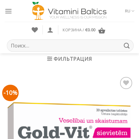
Skip
to
RU
content
КОРЗИНА /
€
0.00
Искать:
ФИЛЬТРАЦИЯ
-10%
Pievienot vēlmju
sarakstam