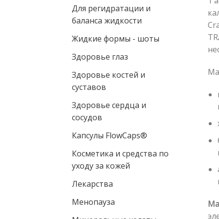
1 
Для регидратации и
ка
баланса жидкости
Cr
TR
Жидкие формы - шoты
не
Здоровье глаз
Ма
Здоровье костей и
суставов
Здоровье сердца и
сосудов
Капсулы FlowCaps®
Косметика и средства по
уходу за кожей
Лекарства
Менопауза
Ма
эл