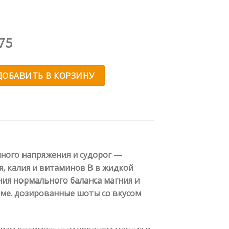
воначальная
Текущая
75
а
цена:
тавляла
€17.75.
 Chela-Mag B6® Cramp Shot
ДОБАВИТЬ В КОРЗИНУ
68.
ного напряжения и судорог —
, калия и витаминов B в жидкой
ия нормального баланса магния и
ме. дозированные шоты со вкусом