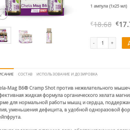
1 ампулa (1х25 мл)
Пер
18.68
17.
€
€
цен
сос
Количество товара
€18.
ИСАНИЕ
СОСТАВ
ИСПОЛЬЗОВАНИЕ И ДОЗИРОВКА
ela-Mag B6® Cramp Shot против нежелательного мышеч
фективная жидкая формула органического хелата магния
рме для нормальной работы мышц и сердца, поддержан
лия, уменьшения дефицита, в удобной одноразовой фор
ейпфрута.