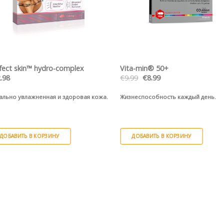
ПРОСМОТР
ПРОСМОТР
fect skin™ hydro-complex
Vita-min® 50+
Первоначальная
Текущая
.98
€
9.99
€
8.99
цена
цена:
составляла
€8.99.
ально увлажненная и здоровая кожа.
Жизнеспособность каждый день.
€9.99.
ДОБАВИТЬ В КОРЗИНУ
ДОБАВИТЬ В КОРЗИНУ