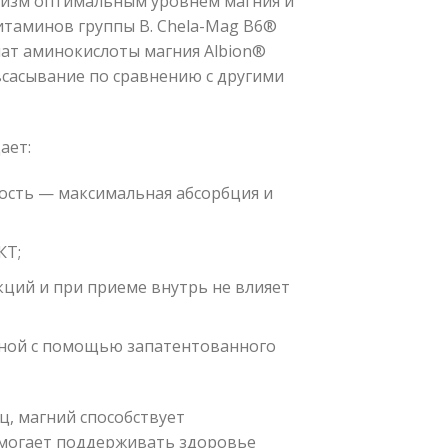
низм оптимальным уровнем магния и
витаминов группы В. Chela-Mag B6®
лат аминокислоты магния Albion®
всасывание по сравнению с другими
ает:
ость — максимальная абсорбция и
КТ;
кций и при приеме внутрь не влияет
нной с помощью запатентованного
 магний способствует
омогает поддерживать здоровье