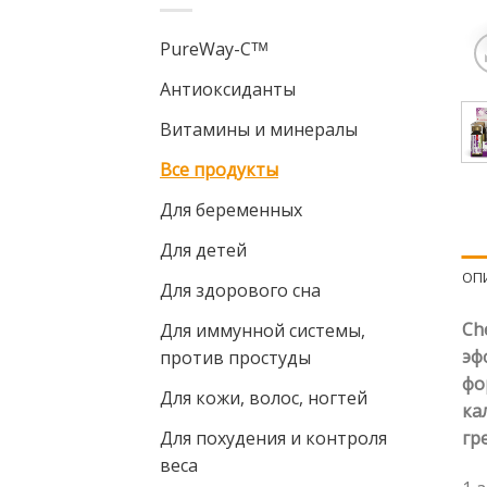
PureWay-Cᵀᴹ
Антиоксиданты
Витамины и минералы
Все продукты
Для беременных
Для детей
ОП
Для здорового сна
Ch
Для иммунной системы,
эф
против простуды
фо
Для кожи, волос, ногтей
ка
Для похудения и контроля
гр
веса