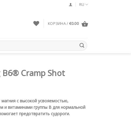
RU
КОРЗИНА /
€
0.00
 B6® Cramp Shot
 магния с высокой усвояемостью,
м и витаминами группы B для нормальной
помогает предотвратить судороги.