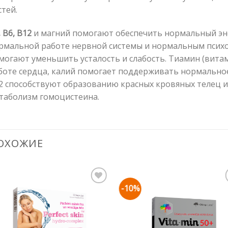
стей.
 B6, B12
и магний помогают обеспечить нормальный эне
рмальной работе нервной системы и нормальным психо
могают уменьшить усталость и слабость. Тиамин (вита
боте сердца, калий помогает поддерживать нормальное
2 способствуют образованию красных кровяных телец 
таболизм гомоцистеина.
ОХОЖИЕ
-10%
Pievienot vēlmju
Pievienot vēl
sarakstam
sarakstam