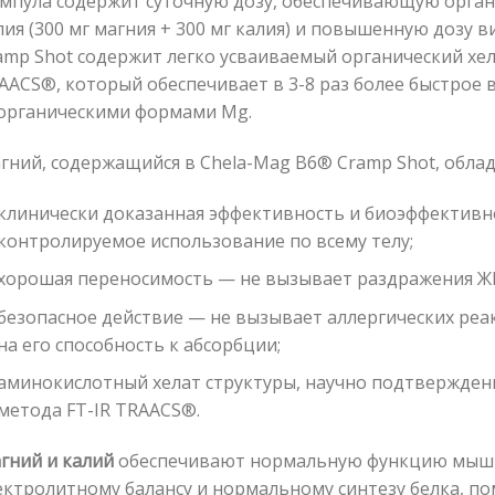
ампула содержит суточную дозу, обеспечивающую орга
лия (300 мг магния + 300 мг калия) и повышенную дозу 
amp Shot содержит легко усваиваемый органический хе
AACS®, который обеспечивает в 3-8 раз более быстрое 
органическими формами Mg.
гний, содержащийся в Chela-Mag B6® Cramp Shot, облад
клинически доказанная эффективность и биоэффективн
контролируемое использование по всему телу;
хорошая переносимость — не вызывает раздражения Ж
безопасное действие — не вызывает аллергических реа
на его способность к абсорбции;
аминокислотный хелат структуры, научно подтвержде
метода FT-IR TRAACS®.
гний и калий
обеспечивают нормальную функцию мышц,
ектролитному балансу и нормальному синтезу белка, п