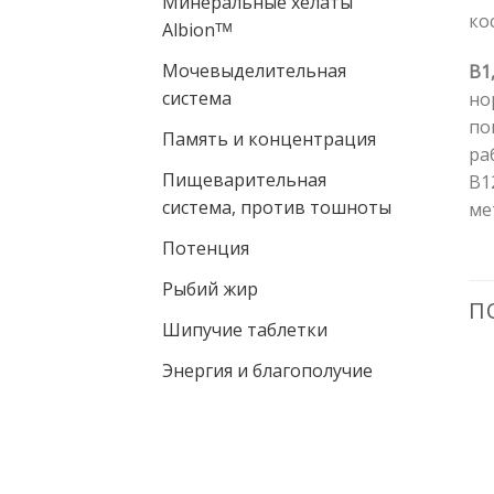
Минеральные хелаты
ко
Albionᵀᴹ
Мочевыделительная
B1,
система
но
по
Память и концентрация
ра
Пищеварительная
B1
система, против тошноты
ме
Потенция
Рыбий жир
П
Шипучие таблетки
Энергия и благополучие
-15%
Pievienot vēlmju
Pievienot vēlmju
sarakstam
sarakstam