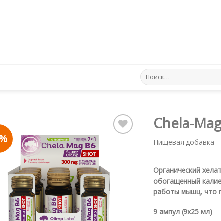
Искать:
Chela-Mag
5%
Пищевая добавка
Pievienot vēlmju
sarakstam
Органический хелат
обогащенный калие
работы мышц, что 
9 ампул (9х25 мл)