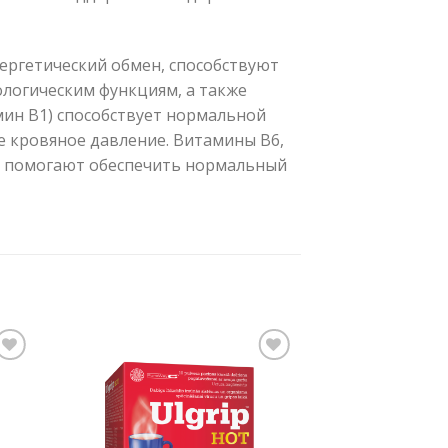
ргетический обмен, способствуют
логическим функциям, а также
мин B1) способствует нормальной
 кровяное давление. Витамины B6,
и помогают обеспечить нормальный
mju
Pievienot vēlmju
sarakstam