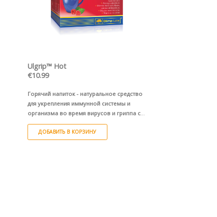
ПРОСМОТР
ПРОС
Ulgrip™ Hot
B12 Forte™ bioact
€
10.99
€
8.49
Горячий напиток - натуральное средство
Последнее поколение
для укрепления иммунной системы и
витамина B12 и орга
организма во время вирусов и гриппа со
биоактивного компле
вкусом малины.
Albical® и железа Fe
ДОБАВИТЬ В КОРЗИНУ
ДОБАВИТЬ В КОРЗ
с фолиевой кислотой,