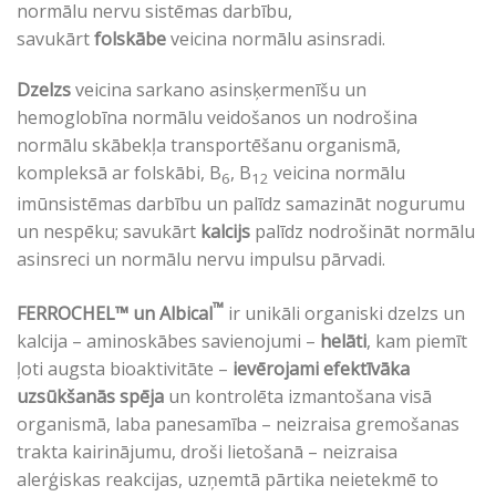
normālu nervu sistēmas darbību,
savukārt
folskābe
veicina normālu asinsradi.
Dzelzs
veicina sarkano asinsķermenīšu un
hemoglobīna normālu veidošanos un nodrošina
normālu skābekļa transportēšanu organismā,
kompleksā ar folskābi, B
, B
veicina normālu
6
12
imūnsistēmas darbību un palīdz samazināt nogurumu
un nespēku; savukārt
kalcijs
palīdz nodrošināt normālu
asinsreci un normālu nervu impulsu pārvadi.
™
FERROCHEL™ un Albical
ir unikāli organiski dzelzs un
kalcija – aminoskābes savienojumi –
helāti
, kam piemīt
ļoti augsta bioaktivitāte –
ievērojami efektīvāka
uzsūkšanās spēja
un kontrolēta izmantošana visā
organismā, laba panesamība – neizraisa gremošanas
trakta kairinājumu, droši lietošanā – neizraisa
alerģiskas reakcijas, uzņemtā pārtika neietekmē to