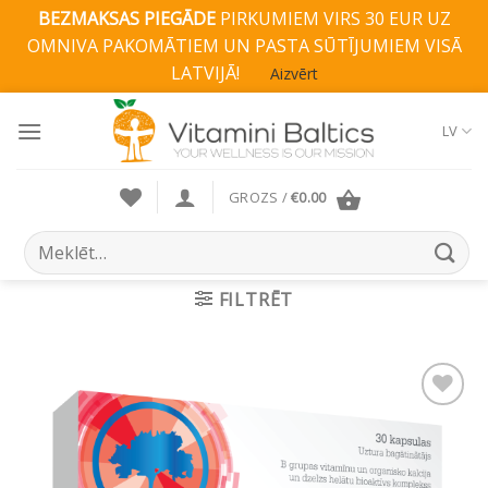
BEZMAKSAS PIEGĀDE
PIRKUMIEM VIRS 30 EUR UZ
OMNIVA PAKOMĀTIEM UN PASTA SŪTĪJUMIEM VISĀ
LATVIJĀ!
Aizvērt
Skip
to
LV
content
GROZS /
€
0.00
Search
for:
FILTRĒT
Pievienot vēlmju
sarakstam