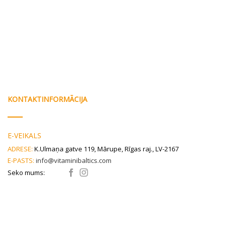
page
KONTAKTINFORMĀCIJA
E-VEIKALS
ADRESE:
K.Ulmaņa gatve 119, Mārupe, Rīgas raj., LV-2167
E-PASTS:
info@vitaminibaltics.com
Seko mums: