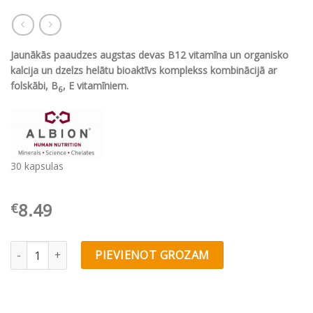
Jaunākās paaudzes augstas devas B12 vitamīna un organisko
kalcija
un dzelzs
helātu bioaktīvs komplekss
kombinācijā ar
folskābi, B
, E vitamīniem.
6
30 kapsulas
8.49
€
Olimp Labs B12 Forte™ bioactive-complex quantity
PIEVIENOT GROZAM