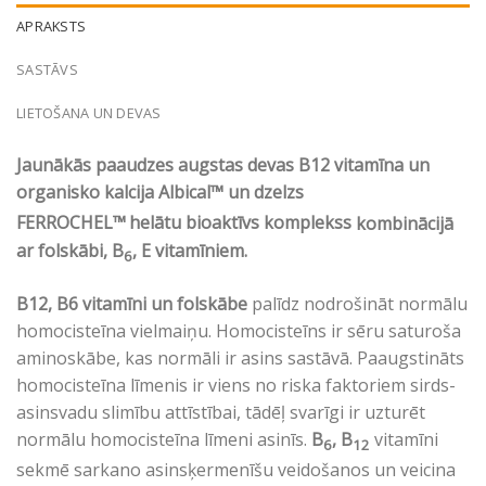
APRAKSTS
SASTĀVS
LIETOŠANA UN DEVAS
Jaunākās paaudzes augstas devas B12 vitamīna un
organisko kalcija Albical™
un dzelzs
FERROCHEL™
helātu bioaktīvs komplekss
kombinācijā
ar folskābi, B
, E vitamīniem.
6
B12, B6 vitamīni un folskābe
palīdz nodrošināt normālu
homocisteīna vielmaiņu. Homocisteīns ir sēru saturoša
aminoskābe, kas normāli ir asins sastāvā. Paaugstināts
homocisteīna līmenis ir viens no riska faktoriem sirds-
asinsvadu slimību attīstībai, tādēļ svarīgi ir uzturēt
normālu homocisteīna līmeni asinīs.
B
, B
vitamīni
6
12
sekmē sarkano asinsķermenīšu veidošanos un veicina