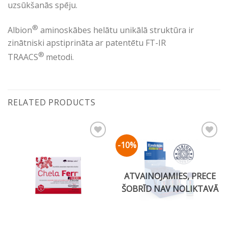
uzsūkšanās spēju.
®
Albion
aminoskābes helātu unikālā struktūra ir
zinātniski apstiprināta ar patentētu FT-IR
®
TRAACS
metodi.
RELATED PRODUCTS
-10%
Pievienot vēlmju
Pievienot vēlmju
sarakstam
sarakstam
ATVAINOJAMIES, PRECE
ŠOBRĪD NAV NOLIKTAVĀ