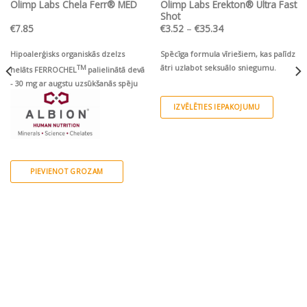
Olimp Labs Chela Ferr® MED
Olimp Labs Erekton® Ultra Fast
Shot
Price
€
7.85
€
3.52
–
€
35.34
range:
€3.52
through
Hipoalerģisks organiskās dzelzs
Spēcīga formula vīriešiem, kas palīdz
€35.34
ātri uzlabot seksuālo sniegumu.
TM
helāts FERROCHEL
palielinātā devā
- 30 mg ar augstu uzsūkšanās spēju
IZVĒLĒTIES IEPAKOJUMU
This
product
has
multiple
PIEVIENOT GROZAM
variants.
The
options
may
be
chosen
on
the
product