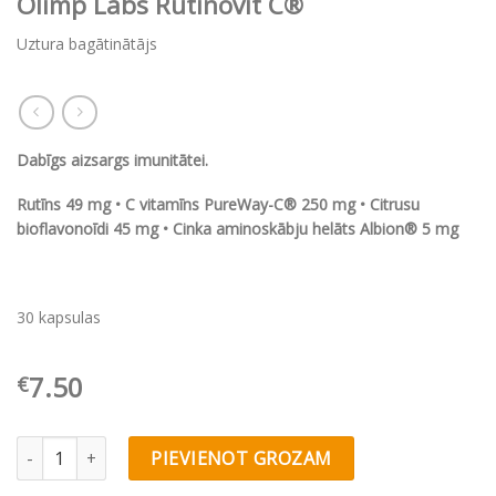
Olimp Labs Rutinovit C®
Uztura bagātinātājs
Dabīgs aizsargs imunitātei.
Rutīns 49 mg • C vitamīns PureWay-C® 250 mg • Citrusu
bioflavonoīdi 45 mg • Cinka aminoskābju helāts Albion® 5 mg
30 kapsulas
7.50
€
Olimp Labs Rutinovit C® quantity
PIEVIENOT GROZAM