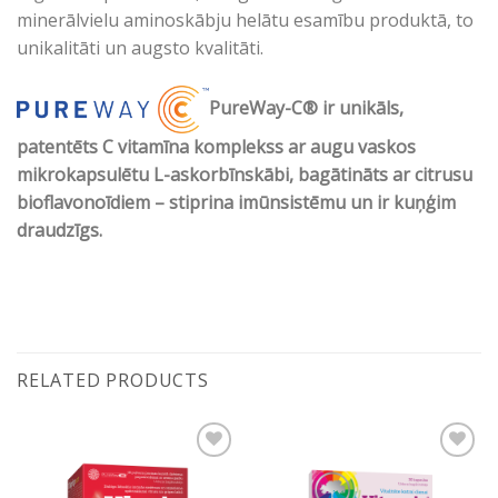
minerālvielu aminoskābju helātu esamību produktā, to
unikalitāti un augsto kvalitāti.
PureWay-C® ir unikāls,
patentēts C vitamīna komplekss ar augu vaskos
mikrokapsulētu L-askorbīnskābi, bagātināts ar citrusu
bioflavonoīdiem – stiprina imūnsistēmu un ir kuņģim
draudzīgs.
RELATED PRODUCTS
Pievienot vēlmju
Pievienot vēlmju
sarakstam
sarakstam