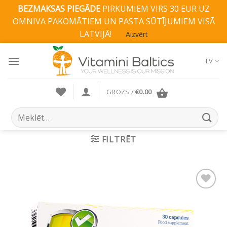
BEZMAKSAS PIEGĀDE
PIRKUMIEM VIRS 30 EUR UZ
OMNIVA PAKOMĀTIEM UN PASTA SŪTĪJUMIEM VISĀ
LATVIJĀ!
Aizvērt
Skip
to
LV
content
GROZS /
€
0.00
Search
for:
FILTRĒT
Pievienot vēlmju
sarakstam