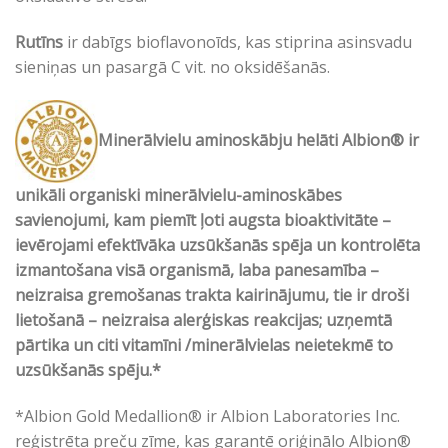
Rutīns
ir dabīgs bioflavonoīds, kas stiprina asinsvadu
sieniņas un pasargā C vit. no oksidēšanās.
Minerālvielu aminoskābju helāti Albion® ir
unikāli organiski minerālvielu-aminoskābes
savienojumi, kam piemīt ļoti augsta bioaktivitāte –
ievērojami efektīvāka uzsūkšanās spēja un kontrolēta
izmantošana visā organismā, laba panesamība –
neizraisa gremošanas trakta kairinājumu, tie ir droši
lietošanā – neizraisa alerģiskas reakcijas; uzņemtā
pārtika un citi vitamīni /minerālvielas neietekmē to
uzsūkšanās spēju.*
*Albion Gold Medallion® ir Albion Laboratories Inc.
reģistrēta preču zīme, kas garantē oriģinālo Albion®