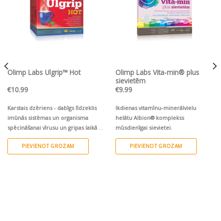
Olimp Labs Ulgrip™ Hot
Olimp Labs Vita-min® plus
sievietēm
€
10.99
€
9.99
Karstais dzēriens - dabīgs līdzeklis
Ikdienas vitamīnu-minerālvielu
imūnās sistēmas un organisma
helātu Albion® komplekss
spēcināšanai vīrusu un gripas laikā ar
mūsdienīgai sievietei.
aveņu garšu.
PIEVIENOT GROZAM
PIEVIENOT GROZAM