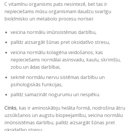
C vitamīnu organisms pats nesintezē, bet tas ir
nepieciešams mūsu organismam daudzu svarīgu
bioķīmisko un metabolo procesu norisei:
veicina normālu imūnsistēmas darbību,
palīdz aizsargāt šūnas pret oksidatīvo stresu,
veicina normālu kolagēna veidošanos, kas
nepieciešams normālai asinsvadu, kaulu, skrimšļu,
zobu un ādas darbībai,
sekmē normālu nervu sistēmas darbību un
psiholoģiskās funkcijas,
palīdz samazināt nogurumu un nespēku.
Cinks
, kas ir aminoskābju helāta formā, nodrošina ātru
uzsūkšanos un augstu biopeejamību, veicina normālu
imūnsistēmas darbību, palīdz aizsargāt šūnas pret
oksidatīvo stresu.