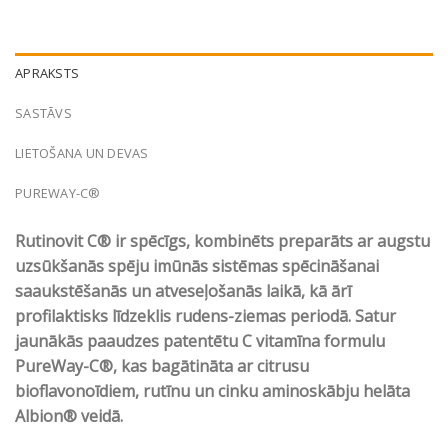
APRAKSTS
SASTĀVS
LIETOŠANA UN DEVAS
PUREWAY-C®
Rutinovit C® ir spēcīgs, kombinēts preparāts ar augstu
uzsūkšanās spēju imūnās sistēmas spēcināšanai
saaukstēšanās un atveseļošanās laikā, kā ārī
profilaktisks līdzeklis rudens-ziemas periodā. Satur
jaunākās paaudzes patentētu C vitamīna formulu
PureWay-C®, kas bagātināta ar citrusu
bioflavonoīdiem, rutīnu un cinku aminoskābju helāta
Albion® veidā.