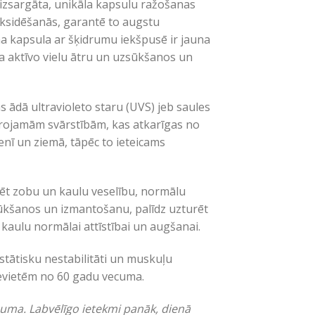
izsargāta, unikāla kapsulu ražošanas
oksidēšanās, garantē to augstu
īna kapsula ar šķidrumu iekšpusē ir jauna
a aktīvo vielu ātru un uzsūkšanos un
s ādā ultravioleto staru (UVS) jeb saules
ērojamām svārstībām, kas atkarīgas no
nī un ziemā, tāpēc to ieteicams
ēt zobu un kaulu veselību, normālu
sūkšanos un izmantošanu, palīdz uzturēt
 kaulu normālai attīstībai un augšanai.
ostātisku nestabilitāti un muskuļu
sievietēm no 60 gadu vecuma.
uma. Labvēlīgo ietekmi panāk, dienā