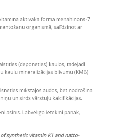
K vitamīna aktīvākā forma menahinons-7
izmantošanu organismā, salīdzinot ar
stīties (deponēties) kaulos, tādējādi
gu kaulu mineralizācijas blivumu (KMB)
ulsnēties mīkstajos audos, bet nodrošina
ņu un sirds vārstuļu kalcifikācijas.
ni asinīs. Labvēlīgo ietekmi panāk,
f synthetic vitamin K1 and natto-