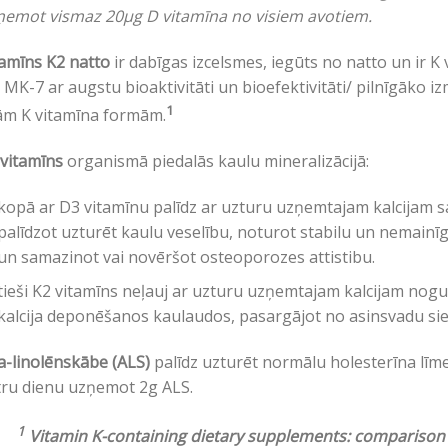
ņemot vismaz 20µg D vitamīna no visiem avotiem.
amīns K2 natto
ir dabīgas izcelsmes, iegūts no natto un ir 
 MK-7 ar augstu bioaktivitāti un bioefektivitāti/ pilnīgāko 
1
tām K vitamīna formām.
vitamīns
organismā piedalās kaulu mineralizācijā:
kopā ar D3 vitamīnu palīdz ar uzturu uzņemtajam kalcijam sai
palīdzot uzturēt kaulu veselību, noturot stabilu un nemainī
un samazinot vai novēršot osteoporozes attistibu.
tieši K2 vitamīns neļauj ar uzturu uzņemtajam kalcijam nog
kalcija deponēšanos kaulaudos, pasargājot no asinsvadu sieni
a-linolēnskābe (ALS)
palīdz uzturēt normālu holesterīna līme
tru dienu uzņemot 2g ALS.
1
Vitamin K-containing dietary supplements: comparison o