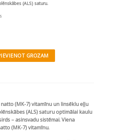
olēnskābes (ALS) saturu.
s
® D3 4000IU+K2 natto N30 quantity
PIEVIENOT GROZAM
atto (MK-7) vitamīnu un linsēklu eļļu
olēnskābes (ALS) saturu optimālai kaulu
 sirds – asinsvadu sistēmai.
Viena
atto (MK-7) vitamīnu.