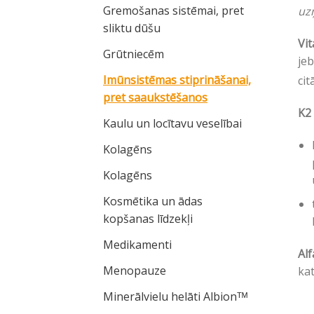
Gremošanas sistēmai, pret
uz
sliktu dūšu
Vit
Grūtniecēm
jeb
Imūnsistēmas stiprināšanai,
ci
pret saaukstēšanos
K2 
Kaulu un locītavu veselībai
Kolagēns
Kolagēns
Kosmētika un ādas
kopšanas līdzekļi
Medikamenti
Alf
Menopauze
ka
Minerālvielu helāti Albionᵀᴹ