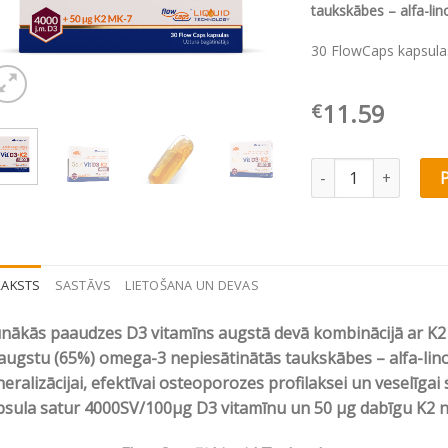
taukskābes – alfa-lin
30 FlowCaps kapsula
11.59
€
Olimp Labs Gold-Vit
RAKSTS
SASTĀVS
LIETOŠANA UN DEVAS
nākās paaudzes D3 vitamīns augstā devā kombinācijā ar K2 n
augstu (65%) omega-3 nepiesātinātās taukskābes – alfa-lin
eralizācijai, efektīvai osteoporozes profilaksei un veselīgai
psula satur 4000SV/100µg D3 vitamīnu un 50 μg dabīgu K2 n