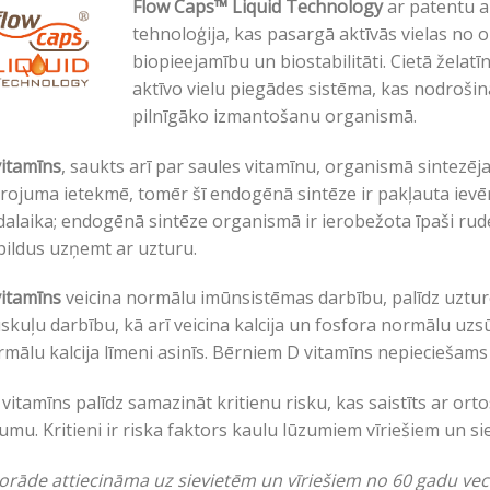
Flow Caps™ Liquid Technology
ar patentu a
tehnoloģija, kas pasargā aktīvās vielas no 
biopieejamību un biostabilitāti. Cietā želat
aktīvo vielu piegādes sistēma, kas nodrošin
pilnīgāko izmantošanu organismā.
vitamīns
, saukts arī par saules vitamīnu, organismā sintezēja
rojuma ietekmē, tomēr šī endogēnā sintēze ir pakļauta iev
alaika; endogēnā sintēze organismā ir ierobežota īpaši rude
ildus uzņemt ar uzturu.
vitamīns
veicina normālu imūnsistēmas darbību, palīdz uztur
kuļu darbību, kā arī veicina kalcija un fosfora normālu uz
mālu kalcija līmeni asinīs. Bērniem D vitamīns nepieciešams
vitamīns palīdz samazināt kritienu risku, kas saistīts ar ort
umu. Kritieni ir riska faktors kaulu lūzumiem vīriešiem un 
rāde attiecināma uz sievietēm un vīriešiem no 60 gadu vec