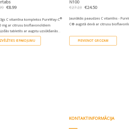
ertabs
N100
Original
Current
Original
Current
99
€
8.99
€
27.23
€
24.50
price
price
price
price
was:
is:
was:
is:
Jaunākās paaudzes C vitamīns - Pur
€9.99.
€8.99.
€27.23.
€24.50.
®
cīgs C vitamīna komplekss PureWay-C
C® augstā devā ar citrusu bioflavon
 mg ar citrusu bioflavonoīdiem
jošās tabletēs ar augstu uzsūkšanās
u, nekairina kuņģi
IZVĒLĒTIES IEPAKOJUMU
PIEVIENOT GROZAM
s
duct
tiple
ants.
e
ions
y
KONTAKTINFORMĀCIJA