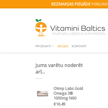
BEZMAKSAS PIEGĀDE
PIRKUMIE
Skip
to
content
PRODUKTI
AKCIJAS
KONTAKTI
Jums varētu noderēt
arī...
Olimp Labs Gold
Omega 3®
1000mg N60
€
16.49