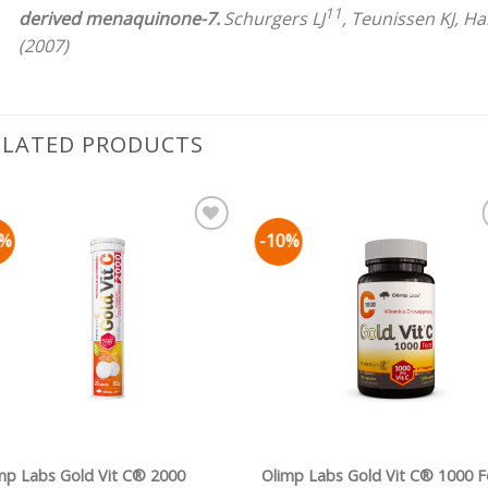
11
derived menaquinone-7.
Schurgers LJ
, Teunissen KJ, H
(2007)
ELATED PRODUCTS
0%
-10%
Pievienot vēlmju
Pievienot vēl
sarakstam
sarakstam
ĀTRS SKATS
ĀTRS SKATS
mp Labs Gold Vit C® 2000
Olimp Labs Gold Vit C® 1000 F