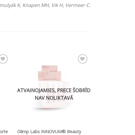
amulyák K, Knapen MH, Vik H, Vermeer C.
mju
Pievienot vēlmju
sarakstam
ATVAINOJAMIES, PRECE ŠOBRĪD
NAV NOLIKTAVĀ
ĀTRS SKATS
ĀTRS 
orte
Olimp Labs INNOVUM® Beauty
Olimp Labs Chela Z