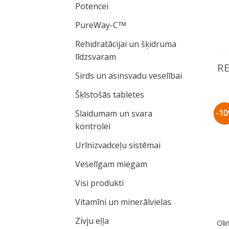
Potencei
PureWay-Cᵀᴹ
Rehidratācijai un šķidruma
līdzsvaram
R
Sirds un asinsvadu veselībai
Šķīstošās tabletes
-10%
-1
Slaidumam un svara
Pievienot vēlmju
Pievienot vēlmju
sarakstam
sarakstam
kontrolei
Urīnizvadceļu sistēmai
Veselīgam miegam
Visi produkti
Vitamīni un minerālvielas
Zivju eļļa
RS SKATS
ĀTRS SKATS
d-Vit C® 500 Plus
Olimp Labs Flexagen®
Oli