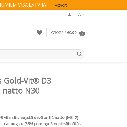
UMIEM VISĀ LATVIJĀ!
Aizvērt
LV
GROZS /
€
0.00
s Gold-Vit® D3
 natto N30
3 vitamīns augstā devā ar K2 natto (MK-7)
 eļļu ar augstu (65%) omega-3 nepiesātinātās