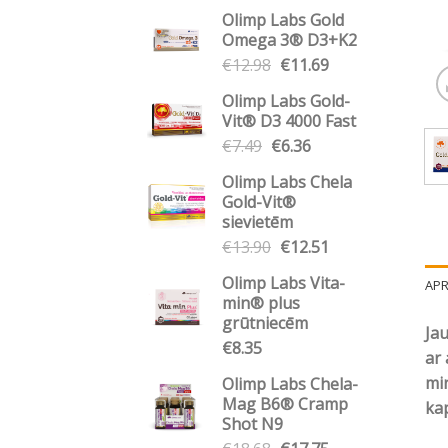
Olimp Labs Gold
Omega 3® D3+K2
Original
Current
€
12.98
€
11.69
price
price
Olimp Labs Gold-
was:
is:
Vit® D3 4000 Fast
€12.98.
€11.69.
Original
Current
€
7.49
€
6.36
price
price
Olimp Labs Chela
was:
is:
Gold-Vit®
€7.49.
€6.36.
sievietēm
Original
Current
€
13.90
€
12.51
price
price
Olimp Labs Vita-
AP
was:
is:
min® plus
€13.90.
€12.51.
grūtniecēm
Jau
€
8.35
ar 
min
Olimp Labs Chela-
Mag B6® Cramp
ka
Shot N9