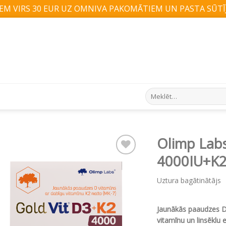
M VIRS 30 EUR UZ OMNIVA PAKOMĀTIEM UN PASTA SŪTĪJ
Search
for:
Olimp Lab
4000IU+K2
Pievienot vēlmju
sarakstam
Uztura bagātinātājs
Jaunākās paaudzes D
vitamīnu un linsēklu