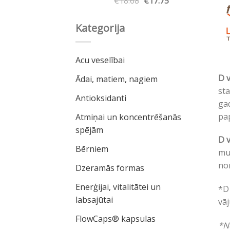
Original
Current
€
18.68
€
17.75
price
price
was:
is:
Kategorija
€18.68.
€17.75.
Acu veselībai
D 
Ādai, matiem, nagiem
sta
Antioksidanti
gad
pap
Atmiņai un koncentrēšanās
spējām
D
Bērniem
mus
nor
Dzeramās formas
Enerģijai, vitalitātei un
*D 
labsajūtai
vāj
FlowCaps® kapsulas
*No