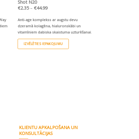
Shot N20
Price
€
2.35
–
€
44.99
€
4.99
range:
€2.35
eWay
Anti-age komplekss ar augstu devu
Jaunākās paaudzes orga
through
€44.99
īdiem
dzeramā kolagēna, hialuronskābi un
hipoalerģisks cinka hel
vitamīniem dabiska skaistuma uzturēšanai
.
uzsūkšanās un pilnīgā
organismā
IZVĒLĒTIES IEPAKOJUMU
PIEVIENOT GROZ
This
product
has
multiple
variants.
The
options
may
KLIENTU APKALPOŠANA UN
be
KONSULTĀCIJAS