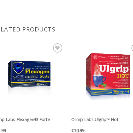
ELATED PRODUCTS
Pievienot vēlmju
Pievienot vēl
sarakstam
sarakstam
ĀTRS SKATS
ĀTRS SKATS
mp Labs Flexagen® Forte
Olimp Labs Ulgrip™ Hot
.99
€
10.99