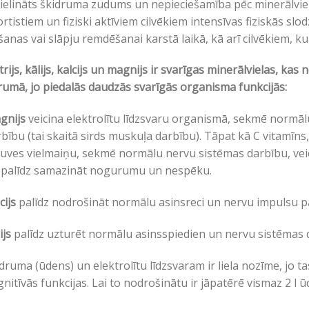
lielināts škidruma zudums un nepieciešamība pēc minerālvi
rtistiem un fiziski aktīviem cilvēkiem intensīvas fiziskās slo
šanas vai slāpju remdēšanai karstā laikā, kā arī cilvēkiem, ku
rijs, kālijs, kalcijs un magnijs ir svarīgas minerālvielas, ka
umā, jo piedalās daudzās svarīgās organisma funkcijās:
gnijs
veicina elektrolītu līdzsvaru organismā, sekmē normāl
bību (tai skaitā sirds muskuļa darbību). Tāpat kā C vitamīns
uves vielmaiņu, sekmē normālu nervu sistēmas darbību, vei
 palīdz samazināt nogurumu un nespēku.
cijs
palīdz nodrošināt normālu asinsreci un nervu impulsu p
ijs
palīdz uzturēt normālu asinsspiedien un nervu sistēmas 
druma (ūdens) un elektrolītu līdzsvaram ir liela nozīme, jo t
nitīvās funkcijas. Lai to nodrošinātu ir jāpatērē vismaz 2 l ū