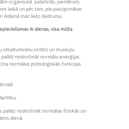
elām organismā palielinās, piemēram,
dzes laikā un pēc tam, pie pastiprinātas
ri ikdienā maz lieto šķidrumu.
s nepieciešamas ik dienas, visa mūža
u olbaltumvielu sintēzi un muskuļu
, palīdz nodrošināt normālu enerģijas
cina normālas psiholoģiskās funkcijas
ārvadi.
darbību.
as palīdz nodrošināt normālas fiziskās un
dens dienā.