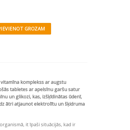
nic® FAST quantity
PIEVIENOT GROZAM
C vitamīna komplekss ar augstu
ās tabletes ar apelsīnu garšu satur
mīnu un glikozi, kas, izšķīdinātas ūdenī,
z ātri atjaunot elektrolītu un šķidruma
ganismā, it īpaši situācijās, kad ir