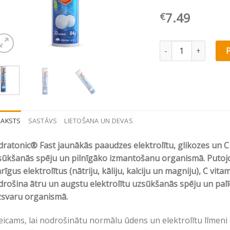
7.49
€
Olimp Labs Hydrato
RAKSTS
SASTĀVS
LIETOŠANA UN DEVAS
ratonic® Fast jaunākās paaudzes elektrolītu, glikozes un 
sūkšanās spēju un pilnīgāko izmantošanu organismā. Putojoš
rīgus elektrolītus (nātriju, kāliju, kalciju un magniju), C vita
rošina ātru un augstu elektrolītu uzsūkšanās spēju un palīd
zsvaru organismā.
eicams, lai nodrošinātu normālu ūdens un elektrolītu līmeni or