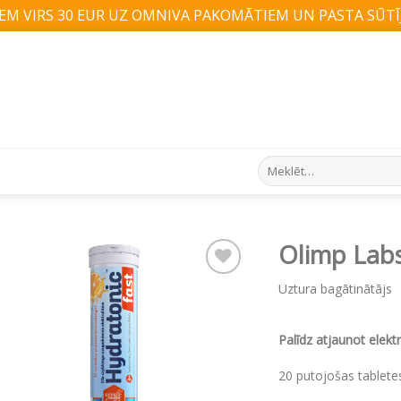
M VIRS 30 EUR UZ OMNIVA PAKOMĀTIEM UN PASTA SŪTĪJ
Search
for:
Olimp Lab
Uztura bagātinātājs
Pievienot vēlmju
sarakstam
Palīdz atjaunot elekt
20 putojošas tablete