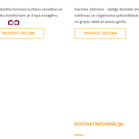
inēta formula locītavu veselībai un
Karstais dzēriens - dabīgs līdzeklis i
ību komfortam ar II tipa kolagēnu
sistēmas un organisma spēcināšanai 
un gripas laikā ar aveņu garšu.
PIEVIENOT GROZAM
PIEVIENOT GROZAM
KONTAKTINFORMĀCIJA