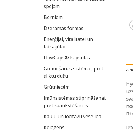
spējām
Bērniem
Dzeramās formas
Enerģijai, vitalitātei un
labsajūtai
FlowCaps® kapsulas
Gremošanas sistēmai, pret
AP
sliktu dūšu
Hyd
Grūtniecēm
uz
Imūnsistēmas stiprināšanai,
sva
pret saaukstēšanos
nod
līd
Kaulu un locītavu veselībai
Kolagēns
Iet