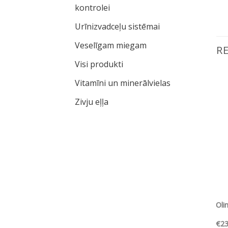
kontrolei
Urīnizvadceļu sistēmai
Veselīgam miegam
R
Visi produkti
Vitamīni un minerālvielas
Pievienot vēlmju
Pievienot vēlmju
Zivju eļļa
sarakstam
sarakstam
RS SKATS
ĀTRS SKATS
la Gold-Vit®
Olimp Labs Chela Ferr® MED
Oli
urrent
€
7.85
€
23