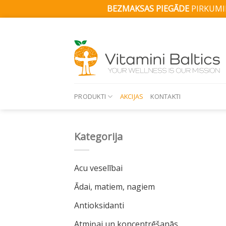
BEZMAKSAS PIEGĀDE
PIRKUMIE
Skip
to
content
PRODUKTI
AKCIJAS
KONTAKTI
Kategorija
Acu veselībai
Ādai, matiem, nagiem
Antioksidanti
Atmiņai un koncentrēšanās