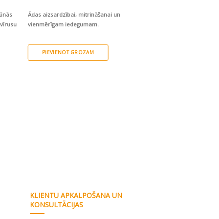
mūnās
Ādas aizsardzībai, mitrināšanai un
vīrusu
vienmērīgam iedegumam.
PIEVIENOT GROZAM
PIEVIENOT GROZ
folskābi, B6, B12 un C
KLIENTU APKALPOŠANA UN
KONSULTĀCIJAS