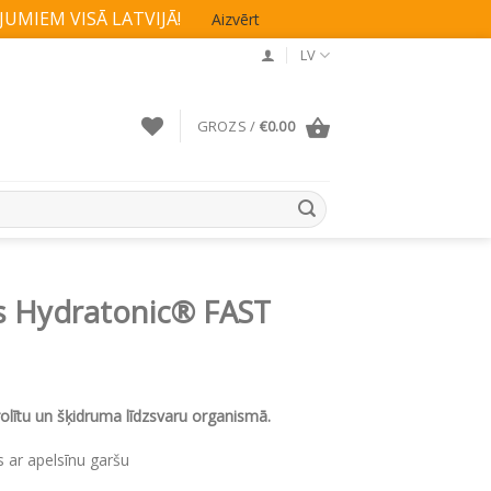
UMIEM VISĀ LATVIJĀ!
Aizvērt
LV
GROZS /
€
0.00
s Hydratonic® FAST
rolītu un šķidruma līdzsvaru organismā.
s ar apelsīnu garšu