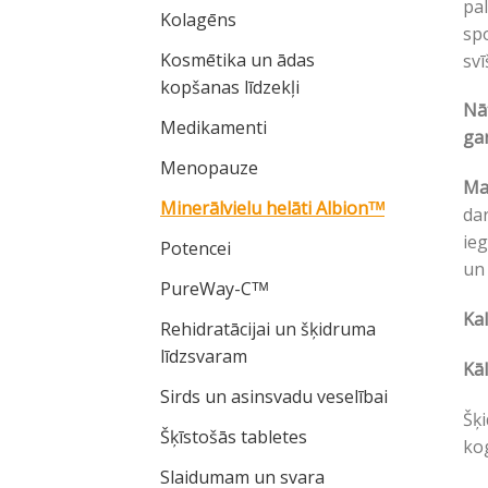
pa
Kolagēns
spo
Kosmētika un ādas
svī
kopšanas līdzekļi
Nāt
Medikamenti
gar
Menopauze
Ma
Minerālvielu helāti Albionᵀᴹ
dar
ieg
Potencei
un
PureWay-Cᵀᴹ
Kal
Rehidratācijai un šķidruma
līdzsvaram
Kāl
Sirds un asinsvadu veselībai
Šķi
Šķīstošās tabletes
kog
Slaidumam un svara