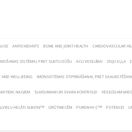
AUSE
ANTIOXIDANTS
BONE AND JOINT HEALTH
CARDIOVASCULAR HE
MOŠANAS SISTĒMAI, PRET SLIKTU DŪŠU
ACU VESELĪBAI
ZIVJU EĻĻA
Y AND WELL-BEING
IMŪNSISTĒMAS STIPRINĀŠANAI, PRET SAAUKSTĒŠA
 MATIEM, NAGIEM
SLAIDUMAM UN SVARA KONTROLEI
VESELĪGAM MIE
LVIELU HELĀTI ALBIONᵀᴹ
GRŪTNIECĒM
PUREWAY-Cᵀᴹ
POTENCEI
U