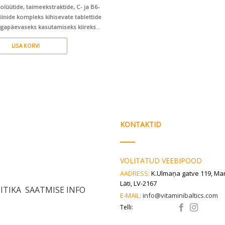
rolüütide, taimeekstraktide, C- ja B6-
iinide kompleks kihisevate tablettide
 igapäevaseks kasutamiseks kiireks
iku- ja elektrolüütide taastamiseks ning
LISA KORVI
me-veresoonkonna toetamiseks.
Aitab
 elektrolüütide ja vedeliku tasakaalu
sele organismis* Janu kustutav
aitselist kihisevat tabletti
KONTAKTID
VOLITATUD VEEBIPOOD
AADRESS:
K.Ulmaņa gatve 119, Ma
Läti, LV-2167
ITIKA
SAATMISE INFO
E-MAIL:
info@vitaminibaltics.com
Telli: