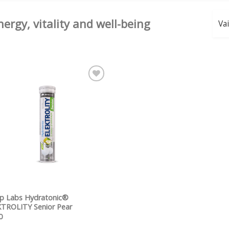
ergy, vitality and well-being
Pievienot vēlmju
sarakstam
QUICK VIEW
p Labs Hydratonic®
TROLITY Senior Pear
0