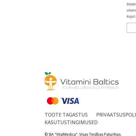
Elekt
vitam
kujul
vedel
süda
kaasa
taastami
jook Suhkruvaba! Veganitele sobiv 20
pirnim
TOOTE TAGASTUS
PRIVAATSUSPOLI
KASUTUSTINGIMUSED
© SIA "VitalMedica". Visas Tiesības Paturētas.