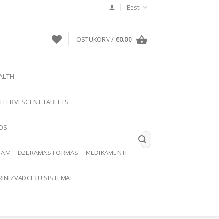
Eesti
OSTUKORV /
€
0.00
ALTH
EFFERVESCENT TABLETS
NOS
Otsi:
GAM
DZERAMĀS FORMAS
MEDIKAMENTI
RĪNIZVADCEĻU SISTĒMAI