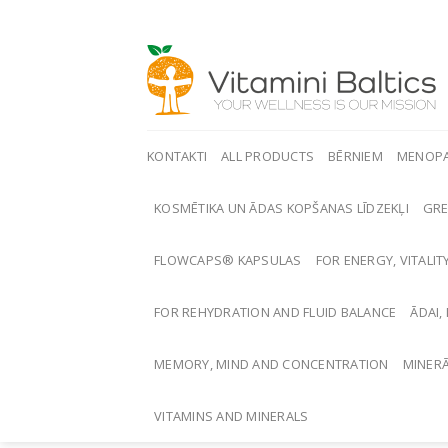
Skip
to
content
KONTAKTI
ALL PRODUCTS
BĒRNIEM
MENOP
KOSMĒTIKA UN ĀDAS KOPŠANAS LĪDZEKĻI
GRE
FLOWCAPS® KAPSULAS
FOR ENERGY, VITALIT
FOR REHYDRATION AND FLUID BALANCE
ĀDAI,
MEMORY, MIND AND CONCENTRATION
MINERĀ
VITAMINS AND MINERALS