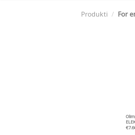
Produkti
/
For en
Olim
ELEK
€
7.6