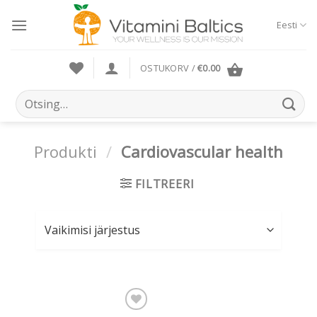
Skip
to
Eesti
content
OSTUKORV /
€
0.00
Otsi:
Produkti
/
Cardiovascular health
FILTREERI