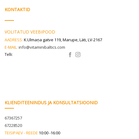
tabletti
KONTAKTID
VOLITATUD VEEBIPOOD
AADRESS:
K.Ulmaņa gatve 119, Marupe, Läti, LV-2167
E-MAIL:
info@vitaminibaltics.com
Telli:
KLIENDITEENINDUS JA KONSULTATSIOONID
67367257
67228520
TEISIPÄEV - REEDE
10:00 -16:00