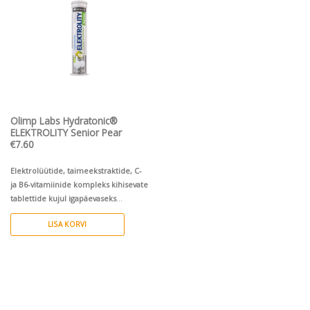
Pievienot vēlmju
sarakstam
Olimp Labs Hydratonic®
ELEKTROLITY Senior Pear
€
7.60
Elektrolüütide, taimeekstraktide, C-
ja B6-vitamiinide kompleks kihisevate
tablettide kujul igapäevaseks
kasutamiseks kiireks vedeliku- ja
LISA KORVI
elektrolüütide taastamiseks ning
südame-veresoonkonna
toetamiseks.
Aitab kaasa
elektrolüütide ja vedeliku tasakaalu
taastamisele organismis* Janu
kustutav jook Suhkruvaba! Veganitele
sobiv 20 pirnimaitselist kihisevat