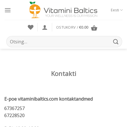
Skip
to
Eesti
content
OSTUKORV /
€
0.00
Otsi:
Kontakti
E-poe vitaminibaltics.com kontaktandmed
67367257
67228520