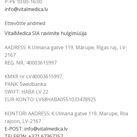
P-Pk 10:00-16:00
info@vitalmedica.lv
Ettevõtte andmed
VitalMedica SIA ravimite hulgimüüja
AADRESS: K.Ulmaņa gatve 119, Mārupe, Rīgas raj., LV-
2167
REĢ. NR.: 40003615997
KMKR nr LV40003615997
PANK: Swedbanka
SWIFT: HABA LV 22
EUR-KONTO: LV68HABA0551033478925
KONTORI AADRESS: K.Ulmana gatve 119, Marupe, Riia
rajoon, LV-2167
E-POST:
info@vitalmedica.lv
TELEFON: +371 67367257