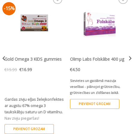
-15%
Pievienot vēlmju
Pievienot vēlmju
sarakstam
sarakstam
Gold Omega 3 KIDS gummies
Olimp Labs Folskābe 400 µg
Original
Current
€
19.99
€
16.99
€
4.50
price
price
was:
is:
€19.99.
€16.99.
Sievietes un gaidāmā mazuļa
veselībai - plānojot grūtniecību,
grūtniecības un zīdīšanas laikā.
Gardas zivju eļļas želejkonfektes
PIEVIENOT GROZAM
ar augstu 67% omega 3
taukskābju saturu un D vitamīnu.
Nav zivju piegaršas!
PIEVIENOT GROZAM