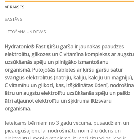
APRAKSTS
SASTĀVS
LIETOŠANA UN DEVAS
Hydratonic® Fast Ķiršu garša ir jaunākās paaudzes
elektrolītu, glikozes un C vitamīna komplekss ar augstu
uzsūkšanās spēju un pilnīgāko izmantošanu
organismā. Putojošās tabletes ar ķiršu garšu satur
svarīgus elektrolītus (nātriju, kāliju, kalciju un magniju),
C vitamīnu un glikozi, kas, izšķīdinātas ūdenī, nodrošina
ātru un augstu elektrolītu uzsūkšanās spēju un palīdz
ātri atjaunot elektrolītu un šķidruma līdzsvaru
organismā.
Ieteicams bērniem no 3 gadu vecuma, pusaudžiem un
pieaugušajiem, lai nodrošinātu normālu ūdens un
elektrolītu līmeni organismā, it īpaši situācijās, kad ir