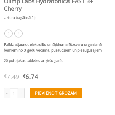
Olimp Labs Hydratonic® FAST 3+
Cherry
Uztura bagātinātājs
Palīdz atjaunot elektrolītu un šķidruma līdzsvaru organismā
bērniem no 3 gadu vecuma, pusaudžiem un pieaugušajiem
20 putojošas tabletes ar ķiršu garšu
Original
Current
7.49
6.74
€
€
price
price
was:
is:
Olimp Labs Hydratonic® FAST 3+ Cherry quantity
PIEVIENOT GROZAM
€7.49.
€6.74.