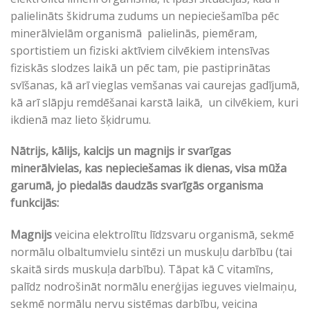
palielināts škidruma zudums un nepieciešamība pēc
minerālvielām organismā palielinās, piemēram,
sportistiem un fiziski aktīviem cilvēkiem intensīvas
fiziskās slodzes laikā un pēc tam, pie pastiprinātas
svīšanas, kā arī vieglas vemšanas vai caurejas gadījumā,
kā arī slāpju remdēšanai karstā laikā, un cilvēkiem, kuri
ikdienā maz lieto šķidrumu.
Nātrijs, kālijs, kalcijs un magnijs ir svarīgas
minerālvielas, kas nepieciešamas ik dienas, visa mūža
garumā, jo piedalās daudzās svarīgās organisma
funkcijās:
Magnijs
veicina elektrolītu līdzsvaru organismā, sekmē
normālu olbaltumvielu sintēzi un muskuļu darbību (tai
skaitā sirds muskuļa darbību). Tāpat kā C vitamīns,
palīdz nodrošināt normālu enerģijas ieguves vielmaiņu,
sekmē normālu nervu sistēmas darbību, veicina