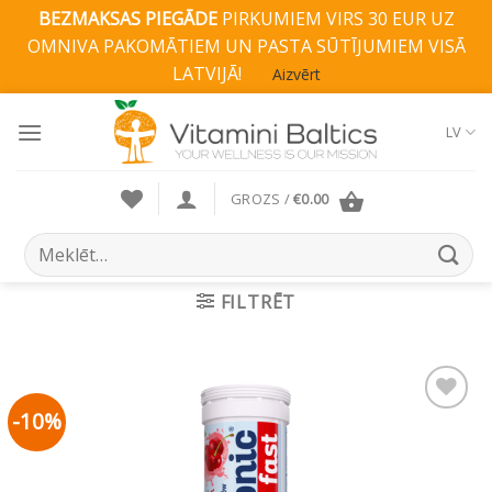
BEZMAKSAS PIEGĀDE
PIRKUMIEM VIRS 30 EUR UZ
OMNIVA PAKOMĀTIEM UN PASTA SŪTĪJUMIEM VISĀ
LATVIJĀ!
Aizvērt
Skip
to
LV
content
GROZS /
€
0.00
Search
for:
FILTRĒT
-10%
Pievienot vēlmju
sarakstam