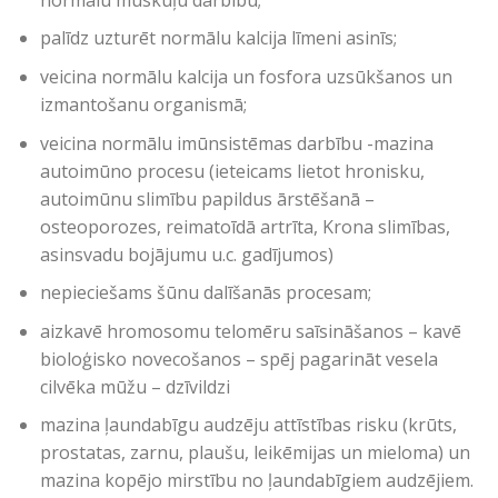
palīdz uzturēt normālu kalcija līmeni asinīs;
veicina normālu kalcija un fosfora uzsūkšanos un
izmantošanu organismā;
veicina normālu imūnsistēmas darbību -mazina
autoimūno procesu (ieteicams lietot hronisku,
autoimūnu slimību papildus ārstēšanā –
osteoporozes, reimatoīdā artrīta, Krona slimības,
asinsvadu bojājumu u.c. gadījumos)
nepieciešams šūnu dalīšanās procesam;
aizkavē hromosomu telomēru saīsināšanos – kavē
bioloģisko novecošanos – spēj pagarināt vesela
cilvēka mūžu – dzīvildzi
mazina ļaundabīgu audzēju attīstības risku (krūts,
prostatas, zarnu, plaušu, leikēmijas un mieloma) un
mazina kopējo mirstību no ļaundabīgiem audzējiem.