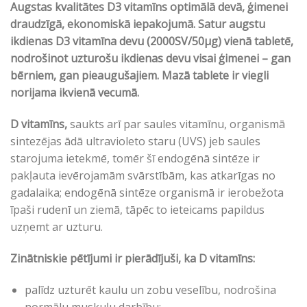
Augstas kvalitātes D3 vitamīns optimālā devā, ģimenei
draudzīgā, ekonomiskā iepakojumā. Satur augstu
ikdienas D3 vitamīna devu (2000SV/50µg) vienā tabletē,
nodrošinot uzturošu ikdienas devu visai ģimenei – gan
bērniem, gan pieaugušajiem. Mazā tablete ir viegli
norijama ikvienā vecumā.
D vitamīns,
saukts arī par saules vitamīnu, organismā
sintezējas ādā ultravioleto staru (UVS) jeb saules
starojuma ietekmē, tomēr šī endogēnā sintēze ir
pakļauta ievērojamām svārstībām, kas atkarīgas no
gadalaika; endogēnā sintēze organismā ir ierobežota
īpaši rudenī un ziemā, tāpēc to ieteicams papildus
uzņemt ar uzturu.
Zinātniskie pētījumi ir pierādījuši, ka D vitamīns:
palīdz uzturēt kaulu un zobu veselību, nodrošina
normālu muskuļu darbību;