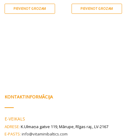
darboties jau mutes dobumā
PIEVIENOT GROZAM
PIEVIENOT GROZAM
KONTAKTINFORMĀCIJA
E-VEIKALS
ADRESE:
K.Ulmaņa gatve 119, Mārupe, Rīgas raj., LV-2167
E-PASTS:
info@vitaminibaltics.com