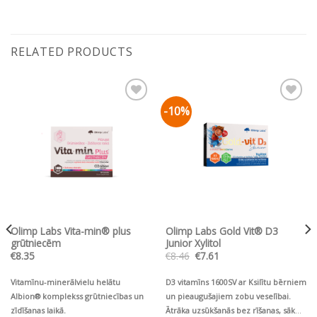
RELATED PRODUCTS
-10%
Pievienot vēlmju
Pievienot vēlmju
sarakstam
sarakstam
Olimp Labs Vita-min® plus
Olimp Labs Gold Vit® D3
grūtniecēm
Junior Xylitol
Original
Current
€
8.35
€
8.46
€
7.61
price
price
was:
is:
€8.46.
€7.61.
Vitamīnu-minerālvielu helātu
D3 vitamīns 1600SV ar Ksilītu bērniem
Albion® komplekss grūtniecības un
un pieaugušajiem zobu veselībai.
zīdīšanas laikā.
Ātrāka uzsūkšanās bez rīšanas, sāk