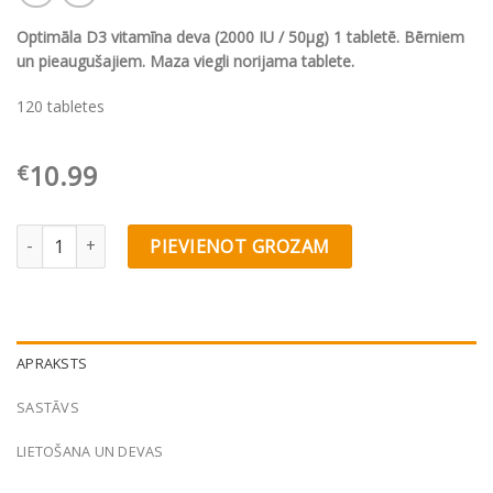
Optimāla D3 vitamīna deva (2000 IU / 50µg) 1 tabletē. Bērniem
un pieaugušajiem. Maza viegli norijama tablete.
120 tabletes
10.99
€
Olimp Labs Gold-Vit® D3 2000 N120 quantity
PIEVIENOT GROZAM
APRAKSTS
SASTĀVS
LIETOŠANA UN DEVAS