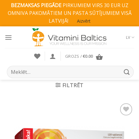
BEZMAKSAS PIEGĀDE
PIRKUMIEM VIRS 30 EUR UZ
OMNIVA PAKOMĀTIEM UN PASTA SŪTĪJUMIEM VISĀ
LATVIJĀ!
Aizvērt
Skip
to
LV
content
GROZS /
€
0.00
Search
for:
FILTRĒT
Pievienot vēlmju
sarakstam