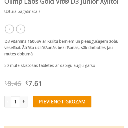
Olimp Labs Gold Vit® D3 Junior Xylitol
Uztura bagātinātājs
D3 vitamīns 1600SV ar Ksilītu bērniem un pieaugušajiem zobu
veselībai. Ātrāka uzsūkšanās bez rīšanas, sāk darboties jau
mutes dobumā
30 mutē šķīstošas tabletes ar dabīgu augļu garšu
Original
Current
8.46
7.61
€
€
price
price
was:
is:
Olimp Labs Gold Vit® D3 Junior Xylitol quantity
PIEVIENOT GROZAM
€8.46.
€7.61.