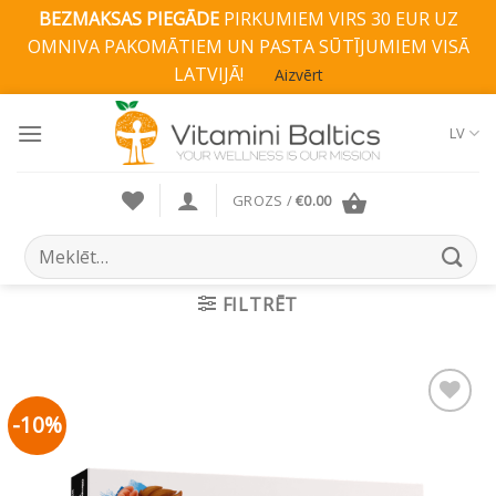
BEZMAKSAS PIEGĀDE
PIRKUMIEM VIRS 30 EUR UZ
OMNIVA PAKOMĀTIEM UN PASTA SŪTĪJUMIEM VISĀ
LATVIJĀ!
Aizvērt
Skip
to
LV
content
GROZS /
€
0.00
Search
for:
FILTRĒT
-10%
Pievienot vēlmju
sarakstam