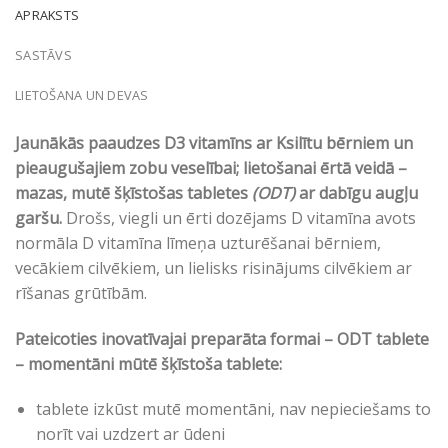
APRAKSTS
SASTĀVS
LIETOŠANA UN DEVAS
Jaunākās paaudzes D3 vitamīns ar Ksilītu bērniem un
pieaugušajiem zobu veselībai; lietošanai ērtā veidā –
mazas, mutē šķīstošas tabletes
(ODT)
ar dabīgu augļu
garšu.
Drošs, viegli un ērti dozējams D vitamīna avots
normāla D vitamīna līmeņa uzturēšanai bērniem,
vecākiem cilvēkiem, un lielisks risinājums cilvēkiem ar
rīšanas grūtībām.
Pateicoties inovatīvajai preparāta formai – ODT tablete
– momentāni mūtē šķīstoša tablete:
tablete izkūst mutē momentāni, nav nepieciešams to
norīt vai uzdzert ar ūdeni