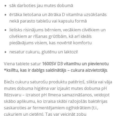
sāk darboties jau mutes dobumā
ērtāka lietošana un ātrāka D vitamīna uzsūkšanās
nekā parasto tablešu vai kapsulu formā
lielisks risinājums bērniem, vecākiem cilvēkiem un
cilvēkiem ar rīšanas grūtībām, kā arī ideāls
piedāvājums visiem, kas novērtē komfortu
nesatur cukuru, glutēnu un laktozi!
Viena tablete satur
1600SV D3 vitamīnu un pievienotu
*ksilītu, kas ir dabīgs saldinātājs – cukura aizvietotājs
.
Biežs cukuru saturošu produktu patēriņš, slikta vai vāja
mutes dobuma higiēna var izjaukt mutes dobuma pH
līdzsvaru – izraisot pH līmeņa samazināšanos, veidojot
skābo aplikumu, ko izraisa skābi ražojošās baktērijas
saskaroties ar fermentējamiem ogļhidrātiem (t.i.,
cukuriem un cietēm). Tas var veicināt zobu