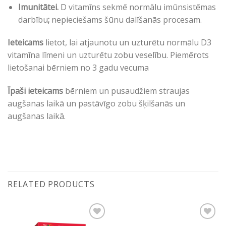
Imunitātei.
D vitamīns sekmē normālu imūnsistēmas
darbību
;
nepieciešams šūnu dalīšanās procesam.
Ieteicams
lietot, lai atjaunotu un uzturētu normālu D3
vitamīna līmeni un uzturētu zobu veselību. Piemērots
lietošanai bērniem no 3 gadu vecuma
Īpaši ieteicams
bērniem un pusaudžiem straujas
augšanas laikā un pastāvīgo zobu šķilšanās un
augšanas laikā.
RELATED PRODUCTS
Pievienot vēlmju
Pievienot vēlmju