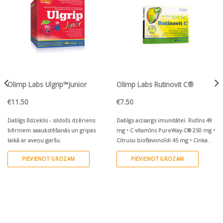
sarakstam
sarakstam
Olimp Labs Ulgrip™Junior
Olimp Labs Rutinovit C®
€
11.50
€
7.50
Dabīgs līdzeklis - sildošs dzēriens
Dabīgs aizsargs imunitātei.
Rutīns 49
bērniem saaukstēšanās un gripas
mg • C vitamīns PureWay-C® 250 mg •
laikā ar aveņu garšu.
Citrusu bioflavonoīdi 45 mg • Cinka
aminoskābju helāts Albion® 5 mg
PIEVIENOT GROZAM
PIEVIENOT GROZAM