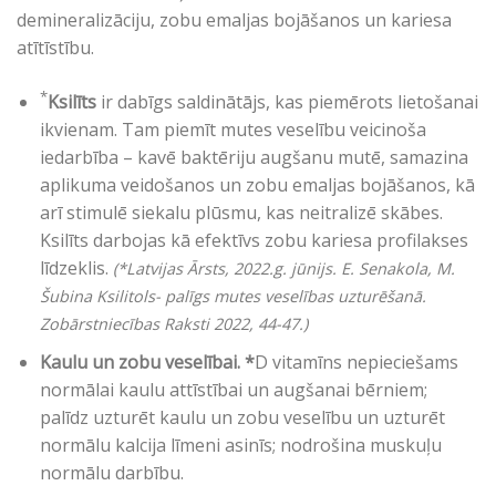
demineralizāciju, zobu emaljas bojāšanos un kariesa
atītīstību.
*
Ksilīts
ir dabīgs saldinātājs, kas piemērots lietošanai
ikvienam. Tam piemīt mutes veselību veicinoša
iedarbība – kavē baktēriju augšanu mutē, samazina
aplikuma veidošanos un zobu emaljas bojāšanos, kā
arī stimulē siekalu plūsmu, kas neitralizē skābes.
Ksilīts darbojas kā efektīvs zobu kariesa profilakses
līdzeklis.
(*Latvijas Ārsts, 2022.g. jūnijs.
E. Senakola, M.
Šubina Ksilitols- palīgs mutes veselības uzturēšanā.
Zobārstniecības Raksti 2022, 44-47.)
Kaulu un zobu veselībai. *
D vitamīns nepieciešams
normālai kaulu attīstībai un augšanai bērniem;
palīdz uzturēt kaulu un zobu veselību un uzturēt
normālu kalcija līmeni asinīs; nodrošina muskuļu
normālu darbību.