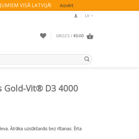
UMIEM VISĀ LATVIJĀ!
Aizvērt
LV
GROZS /
€
0.00
s Gold-Vit® D3 4000
eva. Ātrāka uzsūkšanās bez rīšanas. Ērta