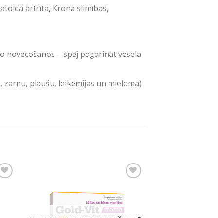
toīdā artrīta, Krona slimības,
o novecošanos – spēj pagarināt vesela
, zarnu, plaušu, leikēmijas un mieloma)
mju
Pievienot vēlmju
sarakstam