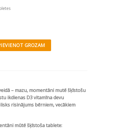
bletes
nal
Current
price
is:
® D3 4000 Fast quantity
PIEVIENOT GROZAM
.
€6.36.
 veidā – mazu, momentāni mutē šķīstošu
stu ikdienas D3 vitamīna devu
ielisks risinājums bērniem, vecākiem
entāni mūtē šķīstoša tablete: