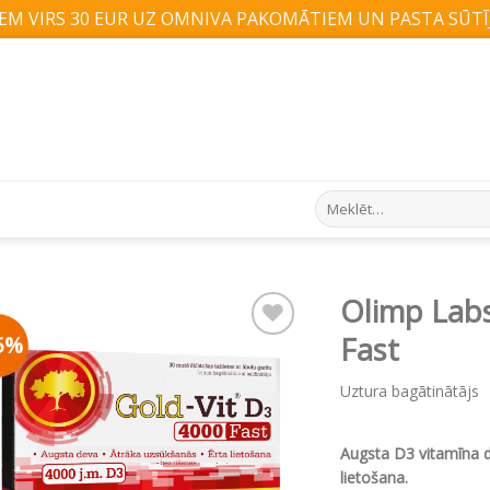
M VIRS 30 EUR UZ OMNIVA PAKOMĀTIEM UN PASTA SŪTĪJ
Search
for:
Olimp Lab
5%
Fast
Pievienot vēlmju
sarakstam
Uztura bagātinātājs
Augsta D3 vitamīna d
lietošana.