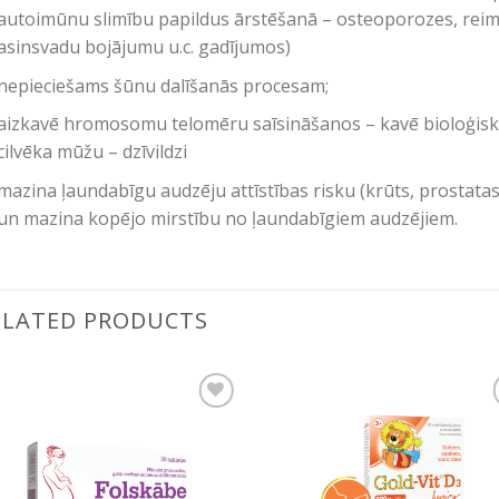
autoimūnu slimību papildus ārstēšanā – osteoporozes, reima
asinsvadu bojājumu u.c. gadījumos)
nepieciešams šūnu dalīšanās procesam;
aizkavē hromosomu telomēru saīsināšanos – kavē bioloģisk
cilvēka mūžu – dzīvildzi
mazina ļaundabīgu audzēju attīstības risku (krūts, prostatas
un mazina kopējo mirstību no ļaundabīgiem audzējiem.
ELATED PRODUCTS
Pievienot vēlmju
Pievienot vēl
sarakstam
sarakstam