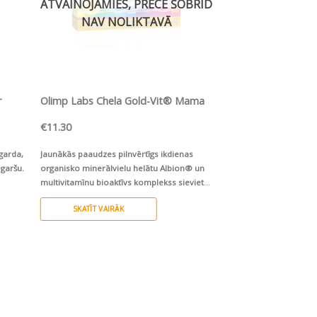
ATVAINOJAMIES, PRECE ŠOBRĪD
NAV NOLIKTAVĀ
ĀTRS SKATS
ĀTRS 
r
Olimp Labs Chela Gold-Vit® Mama
Olimp Labs Chela 
€
11.30
€
7.85
garda,
Jaunākās paaudzes pilnvērtīgs ikdienas
Hipoalerģisks organisk
 garšu.
organisko minerālvielu helātu Albion® un
TM
helāts FERROCHEL
p
multivitamīnu bioaktīvs komplekss sievietes
mg ar augstu uzsūkšan
un gaidāmā mazuļa veselībai
.
SKATĪT VAIRĀK
PIEVIENOT GROZ