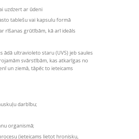
i uzdzert ar ūdeni
asto tablešu vai kapsulu formā
ar rīšanas grūtībām, kā arī ideāls
 ādā ultravioleto staru (UVS) jeb saules
ērojamām svārstībām, kas atkarīgas no
nī un ziemā, tāpēc to ieteicams
muskuļu darbību;
anu organismā;
ocesu (ieteicams lietot hronisku,