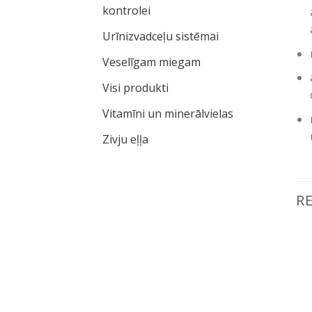
kontrolei
Urīnizvadceļu sistēmai
Veselīgam miegam
Visi produkti
Vitamīni un minerālvielas
Zivju eļļa
R
Pievienot vēlmju
Pievienot vēlmju
sarakstam
sarakstam