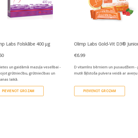
ĀTRS SKATS
ĀTRS SKATS
mp Labs Folskābe 400 µg
Olimp Labs Gold-Vit D3® Junio
50
€
6.99
ietes un gaidāmā mazuļa veselībai -
D vitamīns bērniem un pusaudžiem - 
ojot grūtniecību, grūtniecības un
mutē šķīstoša pulvera veidā ar aveņu
šanas laikā.
PIEVIENOT GROZAM
PIEVIENOT GROZAM