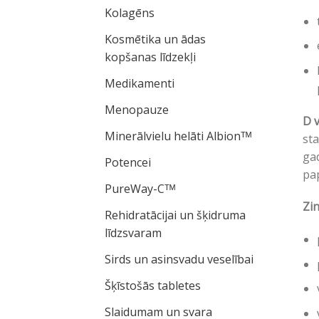
Kolagēns
Kosmētika un ādas
kopšanas līdzekļi
Medikamenti
Menopauze
D v
Minerālvielu helāti Albionᵀᴹ
sta
gad
Potencei
pap
PureWay-Cᵀᴹ
Zin
Rehidratācijai un šķidruma
līdzsvaram
Sirds un asinsvadu veselībai
Šķīstošās tabletes
Slaidumam un svara