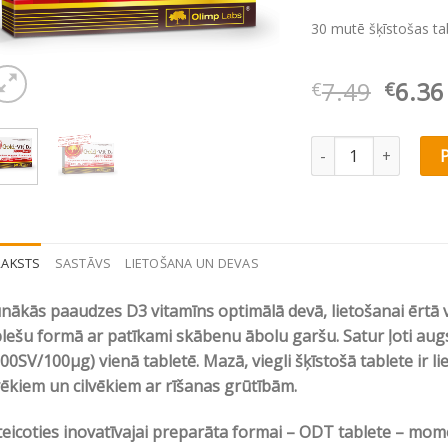
30 mutē šķīstošas ta
Origi
7.49
6.36
€
€
price
was:
Olimp Labs Gold-Vit
€7.49
RAKSTS
SASTĀVS
LIETOŠANA UN DEVAS
nākās paaudzes D3 vitamīns optimālā devā, lietošanai ērtā
lešu formā ar patīkami skābenu ābolu garšu. Satur ļoti aug
00SV/100µg) vienā tabletē. Mazā, viegli šķīstošā tablete ir l
vēkiem un cilvēkiem ar rīšanas grūtībām.
eicoties inovatīvajai preparāta formai – ODT tablete – mom