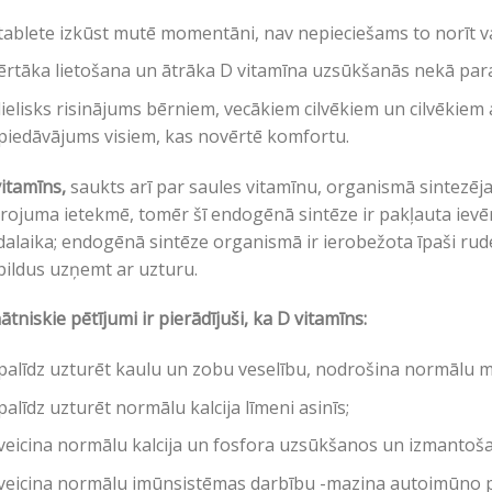
tablete izkūst mutē momentāni, nav nepieciešams to norīt va
ērtāka lietošana un ātrāka D vitamīna uzsūkšanās nekā par
lielisks risinājums bērniem, vecākiem cilvēkiem un cilvēkiem 
piedāvājums visiem, kas novērtē komfortu.
itamīns,
saukts arī par saules vitamīnu, organismā sintezējas
rojuma ietekmē, tomēr šī endogēnā sintēze ir pakļauta iev
alaika; endogēnā sintēze organismā ir ierobežota īpaši rude
ildus uzņemt ar uzturu.
ātniskie pētījumi ir pierādījuši, ka D vitamīns:
palīdz uzturēt kaulu un zobu veselību, nodrošina normālu 
palīdz uzturēt normālu kalcija līmeni asinīs;
veicina normālu kalcija un fosfora uzsūkšanos un izmantoš
veicina normālu imūnsistēmas darbību -mazina autoimūno pr