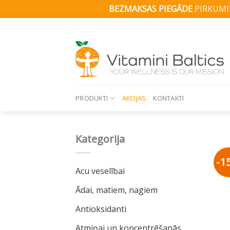
BEZMAKSAS PIEGĀDE
PIRKUMIE
Skip
to
content
PRODUKTI
AKCIJAS
KONTAKTI
Kategorija
-1
Acu veselībai
Ādai, matiem, nagiem
Antioksidanti
Atmiņai un koncentrēšanās