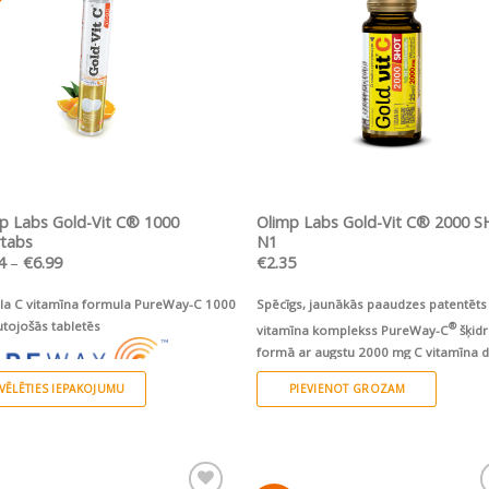
sarakstam
sarakstam
ĀTRS SKATS
ĀTRS SKATS
p Labs Gold-Vit C® 1000
Olimp Labs Gold-Vit C® 2000 
rtabs
N1
Price
4
–
€
6.99
€
2.35
range:
€5.94
la C vitamīna formula PureWay-C 1000
Spēcīgs, jaunākās paaudzes patentēts
through
€6.99
tojošās tabletēs
®
vitamīna komplekss PureWay-C
šķid
formā ar augstu 2000 mg C vitamīna 
un citrusu bioflavonoīdiem vienā amp
ZVĒLĒTIES IEPAKOJUMU
PIEVIENOT GROZAM
Jaunā, videi draudzīgā, ilgspējīgā eco
iepakojumā!
uct