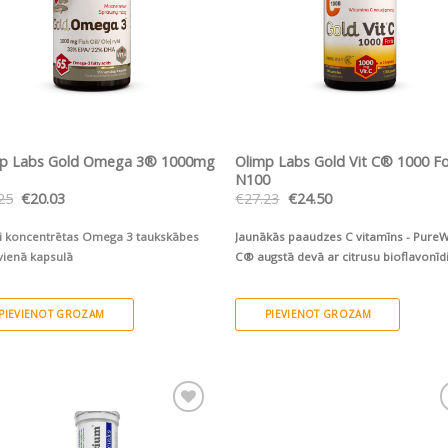
ĀTRS SKATS
ĀTRS SKATS
mp Labs Gold Omega 3® 1000mg
Olimp Labs Gold Vit C® 1000 F
N100
Original
Current
Original
Current
25
€
20.03
€
27.23
€
24.50
price
price
price
price
was:
is:
was:
is:
i koncentrētas Omega 3 taukskābes
Jaunākās paaudzes C vitamīns - Pure
€22.25.
€20.03.
€27.23.
€24.50.
vienā kapsulā
C® augstā devā ar citrusu bioflavonī
PIEVIENOT GROZAM
PIEVIENOT GROZAM
Pievienot vēlmju
Pievienot vēlm
sarakstam
sarakstam