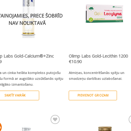
AINOJAMIES, PRECE ŠOBRĪD
NAV NOLIKTAVĀ
ĀTRS SKATS
ĀTRS SKATS
p Labs Gold-Calcium®+Zinc
Olimp Labs Gold-Lecithin 1200
9
€
10.90
ja un cinka helāta komplekss putojošu
Atmiņas, koncentrēšanās spēju un
šu formā ar augstāko uzsūkšanās spēju
smadzeņu darbības uzlabošanai.
lnīgāko izmantošanu.
SKATĪT VAIRĀK
PIEVIENOT GROZAM
%
Pievienot vēlmju
Pievienot vēlm