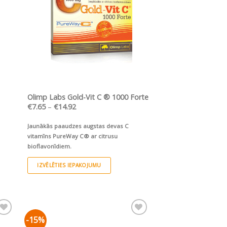
The
options
may
be
chosen
on
the
product
ĀTRS SKATS
Olimp Labs Gold-Vit C ® 1000 Forte
page
Price
€
7.65
–
€
14.92
range:
€7.65
Jaunākās paaudzes augstas devas C
through
€14.92
vitamīns PureWay C® ar citrusu
bioflavonīdiem.
IZVĒLĒTIES IEPAKOJUMU
This
product
has
multiple
-15%
ju
Pievienot vēlmju
variants.