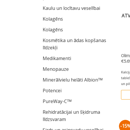
Kaulu un locītavu veselībai
ATV
Kolagēns
Kolagēns
Kosmētika un ādas kopšanas
līdzekļi
Olim
Medikamenti
€
5.6
Menopauze
Kalci
table
Minerālvielu helāti Albionᵀᴹ
un pi
Potencei
PureWay-Cᵀᴹ
Rehidratācijai un šķidruma
līdzsvaram
-15
Sirds un asinsvadu veselībai