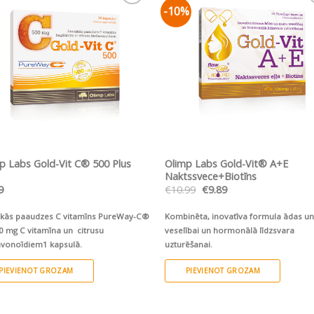
iple
-10%
Pievienot vēlmju
Pievienot vēlm
nts.
sarakstam
sarakstam
ons
en
uct
ĀTRS SKATS
ĀTRS SKATS
p Labs Gold-Vit C® 500 Plus
Olimp Labs Gold-Vit® A+E
e
Naktssvece+Biotīns
Original
Current
9
€
10.99
€
9.89
price
price
was:
is:
ākās paaudzes C vitamīns PureWay-C®
Kombinēta, inovatīva formula ādas u
€10.99.
€9.89.
0 mg C vitamīna un citrusu
veselībai un hormonālā līdzsvara
avonoīdiem1 kapsulā.
uzturēšanai.
PIEVIENOT GROZAM
PIEVIENOT GROZAM