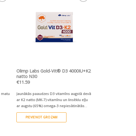
ju
Pievienot vēlmju
sarakstam
ĀTRS SKATS
Olimp Labs Gold-Vit® D3 4000IU+K2
natto N30
€
11.59
n matu
Jaunākās paaudzes D3 vitamīns augstā devā
ar K2 natto (MK-7) vitamīnu un linsēklu eļļu
ar augstu (65%) omega-3 nepiesātinātās
taukskābes - alfa-linolēnskābes (ALS) saturu.
PIEVIENOT GROZAM