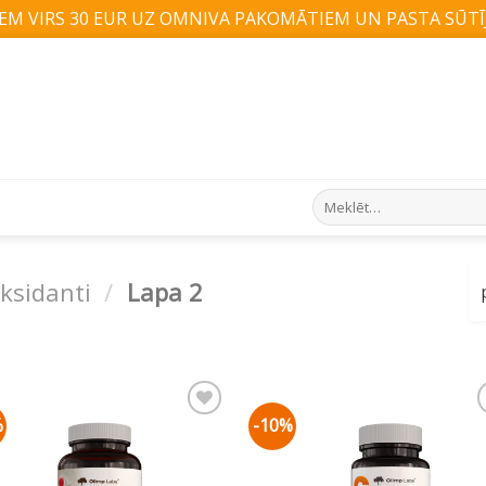
M VIRS 30 EUR UZ OMNIVA PAKOMĀTIEM UN PASTA SŪTĪJ
Search
for:
ksidanti
/
Lapa 2
%
-10%
Pievienot vēlmju
Pievienot vēlm
sarakstam
sarakstam