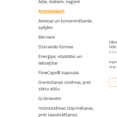
Ādai, matiem, nagiem
Antioksidanti
Atmiņai un koncentrēšanās
spējām
Bērniem
Oli
Dzeramās formas
N90
€
22.
Enerģijai, vitalitātei un
Augst
labsajūtai
65%
FlowCaps® kapsulas
Gremošanas sistēmai, pret
sliktu dūšu
Grūtniecēm
Imūnsistēmas stiprināšanai,
pret saaukstēšanos