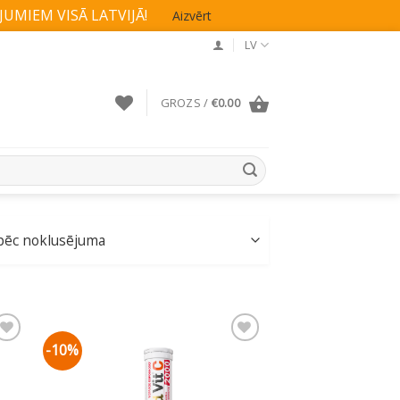
UMIEM VISĀ LATVIJĀ!
Aizvērt
LV
GROZS /
€
0.00
-10%
ju
Pievienot vēlmju
sarakstam