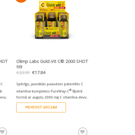
sarakstam
The
options
may
be
chosen
on
the
product
ĀTRS SKATS
SHOT
Olimp Labs Gold-Vit C® 2000 SHOT
page
N9
Original
Current
€
20.99
€
17.84
price
price
was:
is:
 C
Spēcīgs, jaunākās paaudzes patentēts C
€20.99.
€17.84.
®
rā
vitamīna komplekss PureWay-C
šķidrā
devu
formā ar augstu 2000 mg C vitamīna devu
ulā.
un citrusu bioflavonoīdiem vienā ampulā.
PIEVIENOT GROZAM
ECO versija - jaunā, videi draudzīgā,
ilgspējīgā eco iepakojumā!
Derīgs līdz:
20.11.2026.