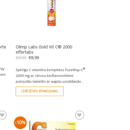
ĀTRS SKATS
orte
Olimp Labs Gold Vit C® 2000
effertabs
Original
Current
€
9.99
€
8.99
price
price
was:
is:
Way
€9.99.
€8.99.
®
Spēcīgs C vitamīna komplekss PureWay-C
diem
2000 mg ar citrusu bioflavonoīdiem
putojošās tabletēs ar augstu uzsūkšanās
spēju, nekairina kuņģi
IZVĒLĒTIES IEPAKOJUMU
This
product
has
multiple
-10%
ju
Pievienot vēlmju
variants.
sarakstam