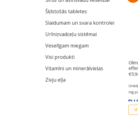
Šķīstošās tabletes
Slaidumam un svara kontrolei
Urīnizvadceļu sistēmai
Veselīgam miegam
Visi produkti
Olim
Vitamīni un minerālvielas
effe
€
5.9
Zivju eļļa
Unikā
mg pu
I
This
prod
has