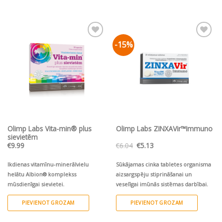
-15%
Pievienot vēlmju
Pievienot vēlmju
sarakstam
sarakstam
Olimp Labs Vita-min® plus
Olimp Labs ZINXAVir™Immuno
sievietēm
Original
Current
€
9.99
€
6.04
€
5.13
price
price
was:
is:
€6.04.
€5.13.
Ikdienas vitamīnu-minerālvielu
Sūkājamas cinka tabletes organisma
helātu Albion® komplekss
aizsargspēju stiprināšanai un
mūsdienīgai sievietei.
veselīgai imūnās sistēmas darbībai.
PIEVIENOT GROZAM
PIEVIENOT GROZAM