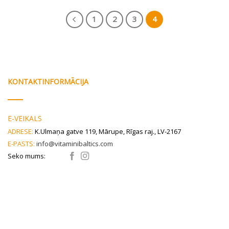
1
2
3
4
KONTAKTINFORMĀCIJA
E-VEIKALS
ADRESE:
K.Ulmaņa gatve 119, Mārupe, Rīgas raj., LV-2167
E-PASTS:
info@vitaminibaltics.com
Seko mums: