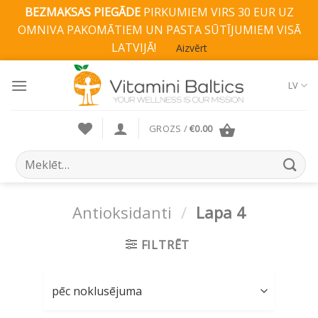
BEZMAKSAS PIEGĀDE
PIRKUMIEM VIRS 30 EUR UZ
OMNIVA PAKOMĀTIEM UN PASTA SŪTĪJUMIEM VISĀ
LATVIJĀ!
Aizvērt
Skip
to
LV
content
GROZS /
€
0.00
Search
for:
Antioksidanti
/
Lapa 4
FILTRĒT