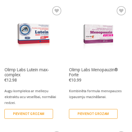
asinsvadu sistēmai Garšīgs ikdienas
asinsvadu sistēmai Garšīgs ikdienas
dzēriens slāpju remdēšanai Nesatur
dzēriens slāpju remdēšanai Nesatur
cukuru! Draudzīgs vegāniem un
cukuru! Draudzīgs vegāniem un
veģetāriešiem 20 putojošas tabletes
veģetāriešiem 20 putojošas tabletes
Pievienot vēlmju
Pievienot vēlmju
sarakstam
sarakstam
bumbieru garša
aveņu garša
Olimp Labs Lutein max-
Olimp Labs Menopauzin®
complex
Forte
€
12.98
€
10.99
Augu komplekss ar melleņu
Kombinēta formula menopauzes
ekstraktu acu veselībai, normālai
izpausmju mazināšanai.
redzei.
PIEVIENOT GROZAM
PIEVIENOT GROZAM