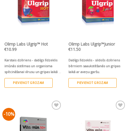
The
options
may
be
chosen
on
the
Olimp Labs Ulgrip™ Hot
Olimp Labs Ulgrip™Junior
product
€
10.99
€
11.50
page
Karstais dzēriens - dabīgs līdzeklis
Dabīgs līdzeklis - sildošs dzēriens
imūnās sistēmas un organisma
bērniem saaukstēšanās un gripas
spēcināšanai vīrusu un gripas laikā ar
laikā ar aveņu garšu.
aveņu garšu.
PIEVIENOT GROZAM
PIEVIENOT GROZAM
-10%
Pievienot vēlmju
Pievienot vēlmju
sarakstam
sarakstam