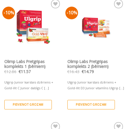
-10%
-10%
Pievienot vēlmju
Pievienot vēlmju
sarakstam
sarakstam
Olimp Labs Pretgripas
Olimp Labs Pretgripas
komplekts 1 (bērniem)
komplekts 2 (bērniem)
Original
Current
Original
Current
€
12.86
€
11.57
€
16.43
€
14.79
price
price
price
price
was:
is:
was:
is:
€12.86.
€11.57.
€16.43.
€14.79.
Ulgrip Junior karstais dzēriens +
Ulgrip Junior karstais dzēriens +
Gold-Vit C Junior dabīgs C [...]
Gold-Vit D3 Junior vitamīns Ulgrip [...]
PIEVIENOT GROZAM
PIEVIENOT GROZAM