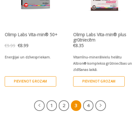
Olimp Labs Vita-min® 50+
Olimp Labs Vita-min® plus
grūtniecēm
Original
Current
€
9.99
€
8.99
€
8.35
price
price
was:
is:
€9.99.
€8.99.
Enerģijai un dzīvespriekam.
Vitamīnu-minerālvielu helātu
Albion® komplekss grūtniecības un
zīdīšanas laikā.
PIEVIENOT GROZAM
PIEVIENOT GROZAM
1
2
3
4