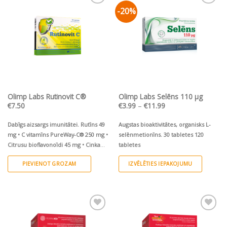
-20%
Pievienot vēlmju
Pievienot vēlmju
sarakstam
sarakstam
Olimp Labs Rutinovit C®
Olimp Labs Selēns 110 µg
Price
€
7.50
€
3.99
–
€
11.99
range:
€3.99
through
Dabīgs aizsargs imunitātei.
Rutīns 49
Augstas bioaktivitātes, organisks L-
€11.99
mg • C vitamīns PureWay-C® 250 mg •
selēnmetionīns.
30 tabletes
120
Citrusu bioflavonoīdi 45 mg • Cinka
tabletes
aminoskābju helāts Albion® 5 mg
PIEVIENOT GROZAM
IZVĒLĒTIES IEPAKOJUMU
This
product
has
multiple
Pievienot vēlmju
Pievienot vēlmju
variants.
sarakstam
sarakstam