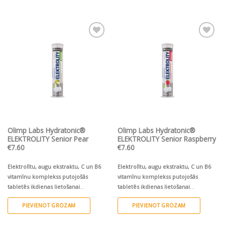
Pievienot vēlmju
Pievienot vēlmju
sarakstam
sarakstam
Olimp Labs Hydratonic®
Olimp Labs Hydratonic®
ELEKTROLITY Senior Pear
ELEKTROLITY Senior Raspberry
€
7.60
€
7.60
Elektrolītu, augu ekstraktu, C un B6
Elektrolītu, augu ekstraktu, C un B6
vitamīnu komplekss putojošās
vitamīnu komplekss putojošās
tabletēs ikdienas lietošanai
tabletēs ikdienas lietošanai
pieaugušajiem
Palīdz atjaunot
pieaugušajiem
Palīdz atjaunot
PIEVIENOT GROZAM
PIEVIENOT GROZAM
elektrolītu un šķidruma līdzsvaru
elektrolītu un šķidruma līdzsvaru
organismā* un sniedz atbalstu sirds-
organismā* un sniedz atbalstu sirds-