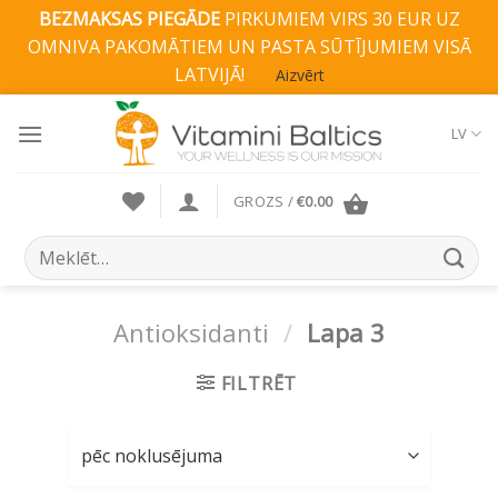
BEZMAKSAS PIEGĀDE
PIRKUMIEM VIRS 30 EUR UZ
OMNIVA PAKOMĀTIEM UN PASTA SŪTĪJUMIEM VISĀ
LATVIJĀ!
Aizvērt
Skip
to
LV
content
GROZS /
€
0.00
Search
for:
Antioksidanti
/
Lapa 3
FILTRĒT