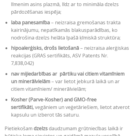
līmenim asins plazmā, līdz ar to minimāla dzelzs
pārdozēšanas iespēja;
laba panesamība
– neizraisa gremošanas trakta
kairinājumu, nepatīkamās blakusparādības, ko
nodrošina dzelzs helāta īpašā ķīmiskā struktūra;
hipoalerģisks, drošs lietošanā
– neizraisa alerģiskas
reakcijas (GRAS sertifikāts, ASV Patents Nr.
7,838,042)
nav mijiedarbības ar pārtiku vai citiem vitamīniem
un minerālvielām
– var lietot jebkurā laikā un ar
citiem vitamīniem/ minerālvielām;
Kosher (Parve-Kosher) and GMO-free
sertifikāti,
vegāniem un veģetāriešiem, lietot atverot
kapsulu un izberot tās saturu.
Pietiekošam
dzelzs
daudzumam grūtniecības laikā ir