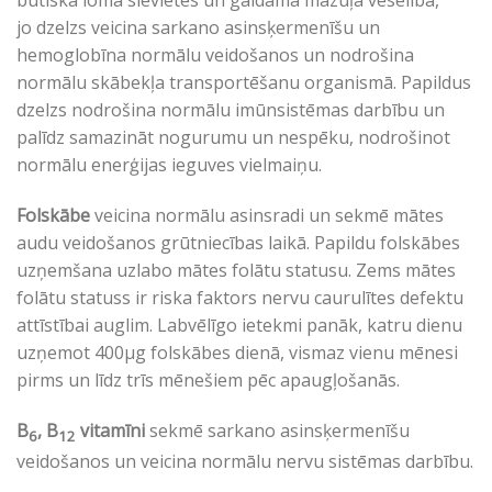
būtiska loma sievietes un gaidāmā mazuļa veselībā,
jo dzelzs veicina sarkano asinsķermenīšu un
hemoglobīna normālu veidošanos un nodrošina
normālu skābekļa transportēšanu organismā. Papildus
dzelzs nodrošina normālu imūnsistēmas darbību un
palīdz samazināt nogurumu un nespēku, nodrošinot
normālu enerģijas ieguves vielmaiņu.
Folskābe
veicina normālu asinsradi un sekmē mātes
audu veidošanos grūtniecības laikā. Papildu folskābes
uzņemšana uzlabo mātes folātu statusu. Zems mātes
folātu statuss ir riska faktors nervu caurulītes defektu
attīstībai auglim. Labvēlīgo ietekmi panāk, katru dienu
uzņemot 400µg folskābes dienā, vismaz vienu mēnesi
pirms un līdz trīs mēnešiem pēc apaugļošanās.
B
, B
vitamīni
sekmē sarkano asinsķermenīšu
6
12
veidošanos un veicina normālu nervu sistēmas darbību.