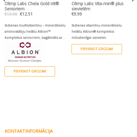
Olimp Labs Chela Gold-Vit®
Olimp Labs Vita-min® plus
Senioriem
sievietēm
Original
Current
€
13.90
€
12.51
€
9.99
price
price
was:
is:
€13.90.
€12.51.
Ikdienas multivitamīnu – minerālvielu
Ikdienas vitamīnu-minerālvielu
aminoskābju helātu Albion™
helātu Albion® komplekss
komplekss senioriem, bagātināts ar
mūsdienīgai sievietei.
luteīnu, Korejas ženšeņ un augu
PIEVIENOT GROZAM
sterīniem
PIEVIENOT GROZAM
KONTAKTINFORMĀCIJA