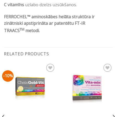
C vitamīns
uzlabo dzelzs uzsūkšanos.
FERROCHEL™ aminoskābes helāta struktūra ir
zinātniski apstiprināta ar patentētu FT-IR
TM
TRAACS
metodi.
RELATED PRODUCTS
-10%
Pievienot vēlmju
Pievienot vēlmju
sarakstam
sarakstam