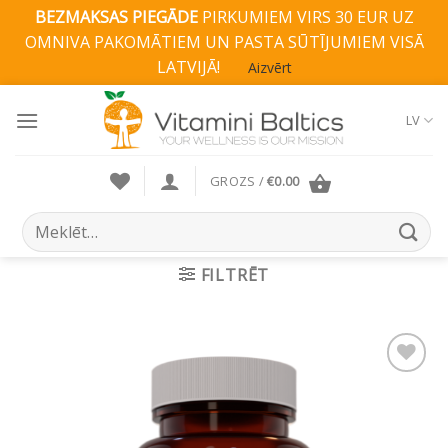
BEZMAKSAS PIEGĀDE
PIRKUMIEM VIRS 30 EUR UZ
OMNIVA PAKOMĀTIEM UN PASTA SŪTĪJUMIEM VISĀ
LATVIJĀ!
Aizvērt
Skip
to
LV
content
GROZS /
€
0.00
Search
for:
FILTRĒT
Pievienot vēlmju
sarakstam