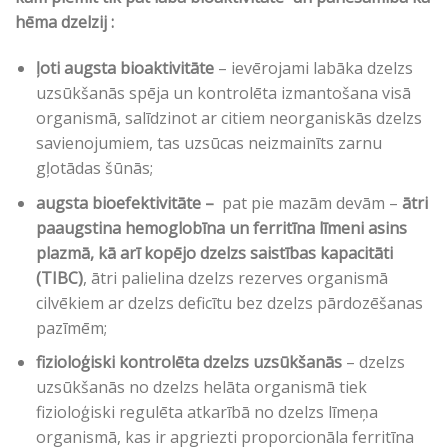
hēma dzelzij :
ļoti augsta bioaktivitāte
– ievērojami labāka dzelzs
uzsūkšanās spēja un kontrolēta izmantošana visā
organismā, salīdzinot ar citiem neorganiskās dzelzs
savienojumiem, tas uzsūcas neizmainīts zarnu
gļotādas šūnās;
augsta bioefektivitāte –
pat pie mazām devām –
ātri
paaugstina hemoglobīna un ferritīna līmeni asins
plazmā, kā arī kopējo dzelzs saistības kapacitāti
(TIBC)
, ātri palielina dzelzs rezerves organismā
cilvēkiem ar dzelzs deficītu bez dzelzs pārdozēšanas
pazīmēm;
fizioloģiski kontrolēta dzelzs uzsūkšanās
– dzelzs
uzsūkšanās no dzelzs helāta organismā tiek
fizioloģiski regulēta atkarībā no dzelzs līmeņa
organismā, kas ir apgriezti proporcionāla ferritīna