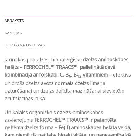
APRAKSTS
SASTĀVS
LIETOŠANA UN DEVAS
Jaunākās paaudzes, hipoalerģisks
dzelzs aminoskābes
helāts – FERROCHEL™ TRAACS™ palielinātā devā
kombinācijā ar folskābi, C, B
, B
vitamīniem
– efektīvs
6
12
un drošs dzelzs avots normāla dzelzs līmeņa
uzturēšanai un dzelzs deficīta mazināšanai sievietēm
grūtniecības laikā.
Unikālaiss organiskais dzelzs-aminoskābes
savienojums
FERROCHEL™ TRAACS™ ir patentēta
nehēma dzelzs forma – Fe(II) aminoskābes helāta veidā,
kam piemīt tik pat laba bioaktivitāte un panesamība kā