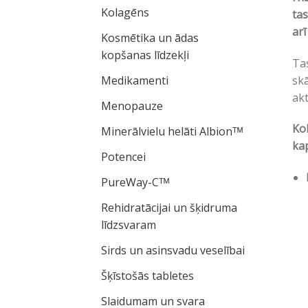
Kolagēns
tas
arī
Kosmētika un ādas
kopšanas līdzekļi
Tas
Medikamenti
skā
akt
Menopauze
Kol
Minerālvielu helāti Albionᵀᴹ
kap
Potencei
PureWay-Cᵀᴹ
Rehidratācijai un šķidruma
līdzsvaram
Sirds un asinsvadu veselībai
Šķīstošās tabletes
Slaidumam un svara