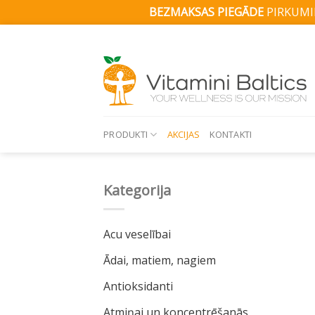
BEZMAKSAS PIEGĀDE
PIRKUMIE
Skip
to
content
PRODUKTI
AKCIJAS
KONTAKTI
Kategorija
Acu veselībai
Ādai, matiem, nagiem
Antioksidanti
Atmiņai un koncentrēšanās