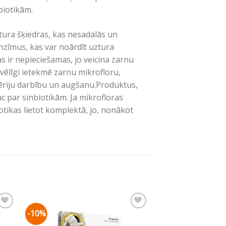
ibiotikām.
tura šķiedras, kas nesadalās un
nzīmus, kas var noārdīt uztura
las ir nepieciešamas, jo veicina zarnu
bvēlīgi ietekmē zarnu mikrofloru,
tēriju darbību un augšanu.Produktus,
c par sinbiotikām. Ja mikrofloras
iotikas lietot komplektā, jo, nonākot
-10%
-10%
mju
Pievienot vēlmju
sarakstam