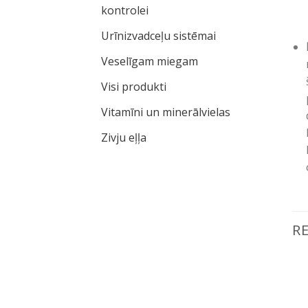
kontrolei
Urīnizvadceļu sistēmai
Veselīgam miegam
Visi produkti
Vitamīni un minerālvielas
Zivju eļļa
R
Pievienot vēlmju
Pievienot vēlmju
sarakstam
sarakstam