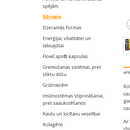
spējām
Bērniem
Dzeramās formas
Enerģijai, vitalitātei un
labsajūtai
FlowCaps® kapsulas
Gremošanas sistēmai, pret
AP
sliktu dūšu
Grūtniecēm
Kol
cau
Imūnsistēmas stiprināšanai,
gad
pret saaukstēšanos
cau
Kaulu un locītavu veselībai
Ar 
Kolagēns
rh