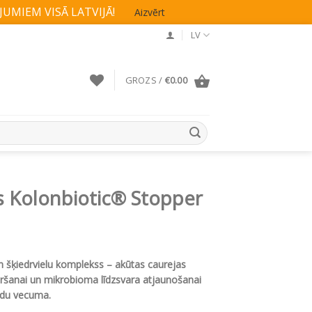
UMIEM VISĀ LATVIJĀ!
Aizvērt
LV
GROZS /
€
0.00
s Kolonbiotic® Stopper
n šķiedrvielu komplekss – akūtas caurejas
ršanai un mikrobioma līdzsvara atjaunošanai
adu vecuma.