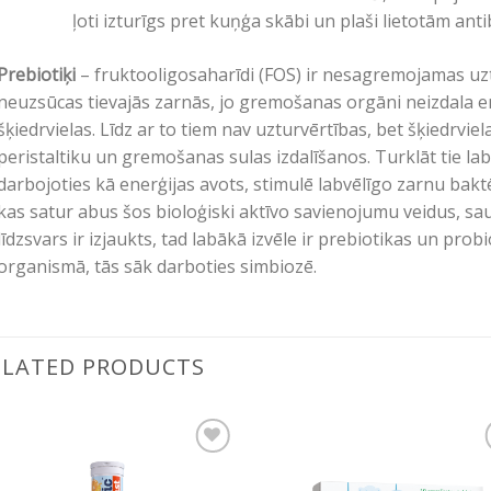
ļoti izturīgs pret kuņģa skābi un plaši lietotām ant
Prebiotiķi
– fruktooligosaharīdi (FOS) ir nesagremojamas uz
neuzsūcas tievajās zarnās, jo gremošanas orgāni neizdala e
šķiedrvielas. Līdz ar to tiem nav uzturvērtības, bet šķiedrvie
peristaltiku un gremošanas sulas izdalīšanos. Turklāt tie la
darbojoties kā enerģijas avots, stimulē labvēlīgo zarnu bak
kas satur abus šos bioloģiski aktīvo savienojumu veidus, sau
līdzsvars ir izjaukts, tad labākā izvēle ir prebiotikas un prob
organismā, tās sāk darboties simbiozē.
ELATED PRODUCTS
Pievienot vēlmju
Pievienot vēl
sarakstam
sarakstam