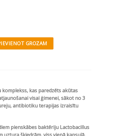
tic® Stopper quantity
PIEVIENOT GROZAM
lu komplekss, kas paredzēts akūtas
tjaunošanai visai ģimenei, sākot no 3
eju, antibiotiku terapijas izraisītu
diem pienskābes baktēriju Lactobacillus
uztura šķiedrām, viss vienā kapsulā,