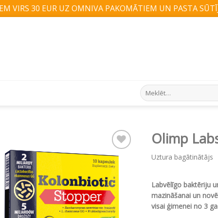
M VIRS 30 EUR UZ OMNIVA PAKOMĀTIEM UN PASTA SŪTĪJ
Search
for:
Olimp Lab
Uztura bagātinātājs
Pievienot vēlmju
sarakstam
Labvēlīgo baktēriju u
mazināšanai un novē
visai ģimenei no 3 g