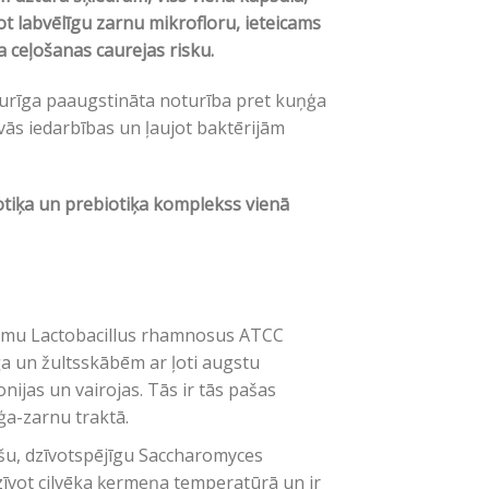
t labvēlīgu zarnu mikrofloru, ieteicams
a ceļošanas caurejas risku.
sturīga paaugstināta noturība pret kuņģa
vās iedarbības un ļaujot baktērijām
otiķa un prebiotiķa komplekss vienā
celmu Lactobacillus rhamnosus ATCC
ģa un žultsskābēm ar ļoti augstu
nijas un vairojas. Tās ir tās pašas
ņģa-zarnu traktā.
jošu, dzīvotspējīgu Saccharomyces
zīvot cilvēka ķermeņa temperatūrā un ir