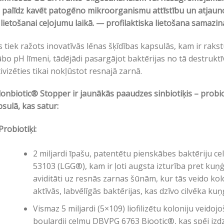
 palīdz kavēt patogēno mikroorganismu attīstību un atjauno
 lietošanai ceļojumu laikā. — profilaktiska lietošana samazin
 tiek ražots inovatīvās lēnas šķīdības kapsulās, kam ir rak
bo pH līmeni, tādējādi pasargājot baktērijas no tā destruktī
ivizēties tikai nokļūstot resnajā zarnā.
onbiotic® Stopper ir jaunākās paaudzes sinbiotiķis – probi
sulā, kas satur:
Probiotiķi:
2 miljardi īpašu, patentētu pienskābes baktēriju 
53103 (LGG®), kam ir ļoti augsta izturība pret kuņ
aviditāti uz resnās zarnas šūnām, kur tās veido kolo
aktīvās, labvēlīgās baktērijas, kas dzīvo cilvēka ku
Vismaz 5 miljardi (5×109) liofilizētu koloniju veido
boulardii celmu DBVPG 6763 Biootic®, kas spēj izd