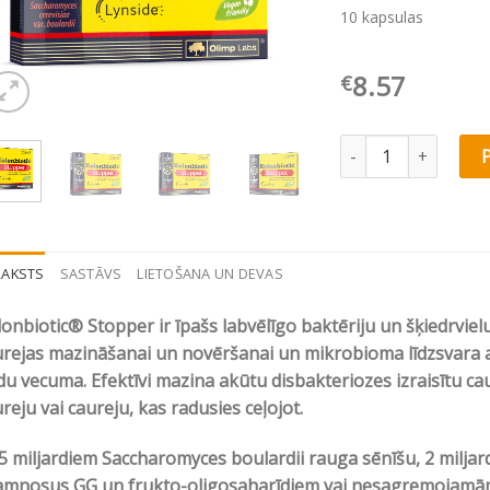
10 kapsulas
8.57
€
Olimp Labs Kolonbio
RAKSTS
SASTĀVS
LIETOŠANA UN DEVAS
onbiotic® Stopper ir īpašs labvēlīgo baktēriju un šķiedrvie
rejas mazināšanai un novēršanai un mikrobioma līdzsvara a
u vecuma. Efektīvi mazina akūtu disbakteriozes izraisītu caur
reju vai caureju, kas radusies ceļojot.
5 miljardiem Saccharomyces boulardii rauga sēnīšu, 2 miljar
amnosus GG un frukto-oligosaharīdiem vai nesagremojamām 