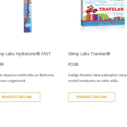
ĀTRS SKATS
ĀTRS SKATS
mp Labs Hydratonic® FAST
Olimp Labs Travelan®
49
€
3.88
dz atjaunot elektrolītu un šķidruma
Dabīgs līdzeklis labai pašsajūtai ceļojo
svaru organismā.
novērš nelabumu un sliktu dūšu.
PIEVIENOT GROZAM
PIEVIENOT GROZAM