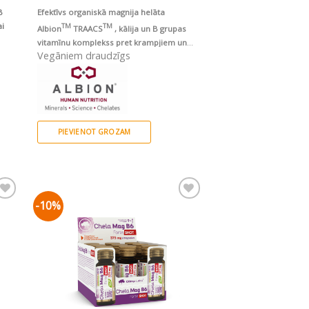
was:
is:
B
Efektīvs organiskā magnija helāta
€6.49.
€5.83.
ai
TM
TM
Albion
TRAACS
, kālija un B grupas
vitamīnu komplekss pret krampjiem un
Vegāniem draudzīgs
normālai muskuļu un sirds darbībai
PIEVIENOT GROZAM
-10%
ju
Pievienot vēlmju
sarakstam