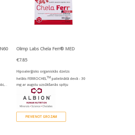
ĀTRS SKATS
 N60
Olimp Labs Chela Ferr® MED
€
7.85
Hipoalerģisks organiskās dzelzs
TM
helāts FERROCHEL
palielinātā devā - 30
bi,
mg ar augstu uzsūkšanās spēju
PIEVIENOT GROZAM