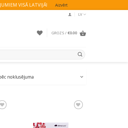
UMIEM VISĀ LATVIJĀ!
Aizvērt
LV
GROZS /
€
0.00
ju
Pievienot vēlmju
sarakstam