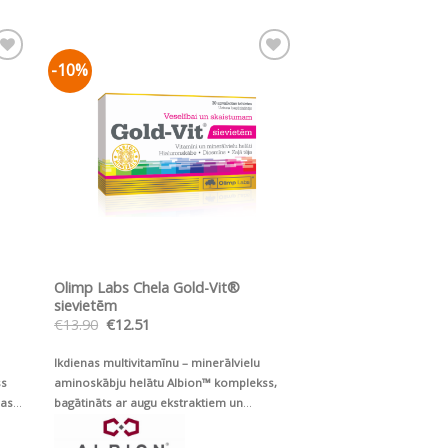
-10%
ju
Pievienot vēlmju
sarakstam
ĀTRS SKATS
Olimp Labs Chela Gold-Vit®
sievietēm
Original
Current
€
13.90
€
12.51
price
price
was:
is:
Ikdienas multivitamīnu – minerālvielu
€13.90.
€12.51.
ss
aminoskābju helātu Albion™ komplekss,
jas
bagātināts ar augu ekstraktiem un
hialuronskābi mūsdienīgas sievietes
veselībai, skaistumam un vitalitātei