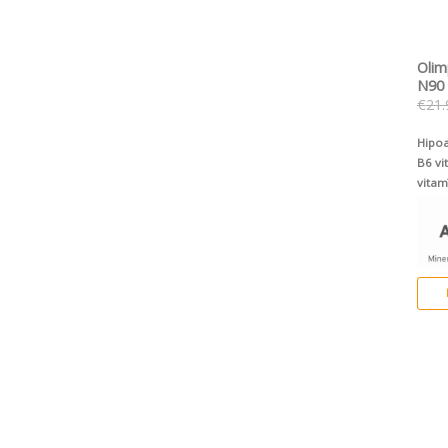
Olim
N90
€
21.
Hipoa
B6 vi
vitam
novēr