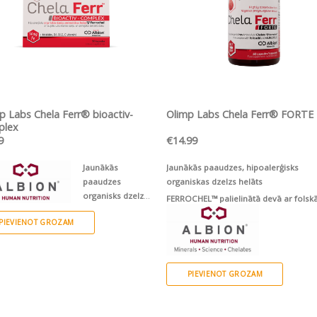
ĀTRS SKATS
ĀTRS SKATS
p Labs Chela Ferr® bioactiv-
Olimp Labs Chela Ferr® FORTE
plex
9
€
14.99
Jaunākās
Jaunākās paaudzes, hipoalerģisks
paaudzes
organiskas dzelzs helāts
organisks dzelzs
FERROCHEL™
palielinātā devā ar folskā
helāts ar
B6, B12 un C vitamīnu
PIEVIENOT GROZAM
ābi, B6, B12 un C vitamīnu
PIEVIENOT GROZAM