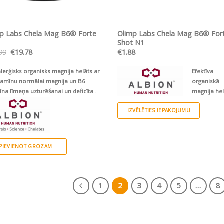
ĀTRS SKATS
ĀTRS SKATS
p Labs Chela Mag B6® Forte
Olimp Labs Chela Mag B6® For
Shot N1
Original
Current
99
€
19.78
€
1.88
price
price
was:
is:
lerģisks organisks magnija helāts ar
Efektīva
€21.99.
€19.78.
tamīnu normālai magnija un B6
organiskā
īna līmeņa uzturēšanai un deficīta
magnija he
šanai
TM
Albion
T
IZVĒLĒTIES IEPAKOJUMU
TM
un B6 vitamīna formula šķidrā for
jaunā videi draudzīgā, ilgspējīgā iepa
- stikla ampulā
375 mg magnija + 1,4 
vitamīns
Vegāniem draudzīgs
PIEVIENOT GROZAM
This
product
has
1
2
3
4
5
…
8
multiple
variants.
The