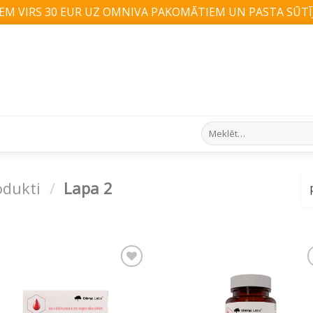
M VIRS 30 EUR UZ OMNIVA PAKOMĀTIEM UN PASTA SŪTĪJ
Search
for:
odukti
/
Lapa 2
Pievienot vēlmju
Pievienot vēlm
sarakstam
sarakstam