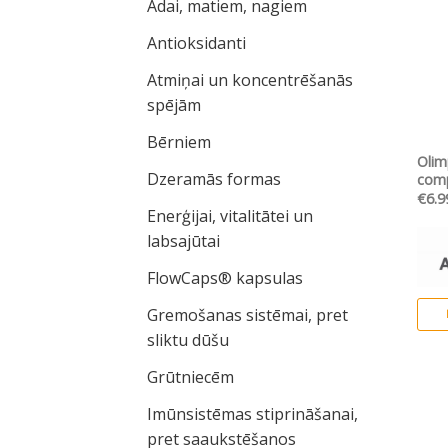
Ādai, matiem, nagiem
Antioksidanti
Atmiņai un koncentrēšanās
spējām
Bērniem
Olim
Dzeramās formas
com
€
6.9
Enerģijai, vitalitātei un
labsajūtai
FlowCaps® kapsulas
Gremošanas sistēmai, pret
folsk
sliktu dūšu
Grūtniecēm
Imūnsistēmas stiprināšanai,
pret saaukstēšanos