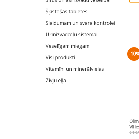
Šķīstošās tabletes
Slaidumam un svara kontrolei
Urīnizvadceļu sistēmai
Veselīgam miegam
-10
Visi produkti
Vitamīni un minerālvielas
Zivju eļļa
Olim
Vīri
€
13.