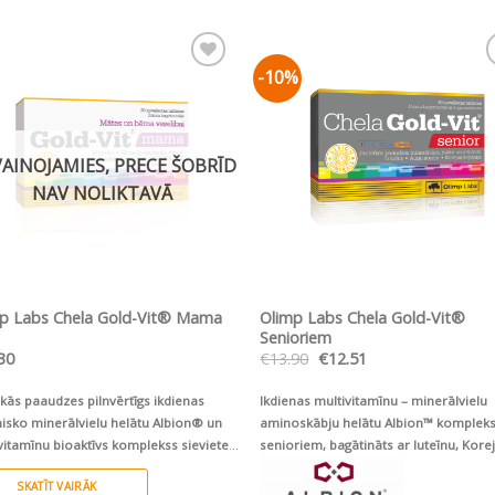
-10%
Pievienot vēlmju
Pievienot vēlm
sarakstam
sarakstam
AINOJAMIES, PRECE ŠOBRĪD
NAV NOLIKTAVĀ
ĀTRS SKATS
ĀTRS SKATS
p Labs Chela Gold-Vit® Mama
Olimp Labs Chela Gold-Vit®
Senioriem
Original
Current
30
€
13.90
€
12.51
price
price
was:
is:
kās paaudzes pilnvērtīgs ikdienas
Ikdienas multivitamīnu – minerālvielu
€13.90.
€12.51.
isko minerālvielu helātu Albion® un
aminoskābju helātu Albion™ komplek
vitamīnu bioaktīvs komplekss sievietes
senioriem, bagātināts ar luteīnu, Kore
idāmā mazuļa veselībai
.
ženšeņ un augu sterīniem
SKATĪT VAIRĀK