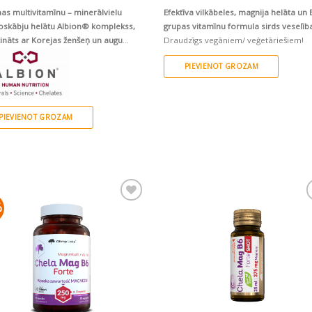
was:
is:
was:
is:
nas multivitamīnu – minerālvielu
Efektīva vilkābeles, magnija helāta un 
€13.90.
€12.51.
€9.99.
€8.49.
skābju helātu Albion® komplekss,
grupas vitamīnu formula sirds veselīb
ināts ar Korejas ženšeņ un augu
Draudzīgs vegāniem/ veģetāriešiem!
aktiem mūsdienīga vīrieša veselībai
PIEVIENOT GROZAM
PIEVIENOT GROZAM
%
Pievienot vēlmju
Pievienot vēlm
sarakstam
sarakstam