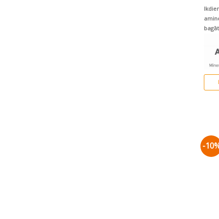
Ikdie
amino
bagāt
ekstr
-10