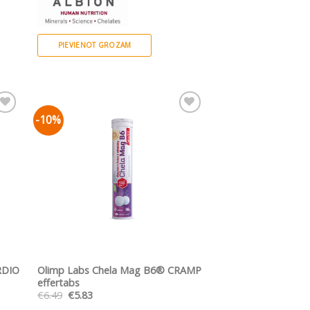
PIEVIENOT GROZAM
-10%
ju
Pievienot vēlmju
sarakstam
ĀTRS SKATS
RDIO
Olimp Labs Chela Mag B6® CRAMP
effertabs
Original
Current
€
6.49
€
5.83
price
price