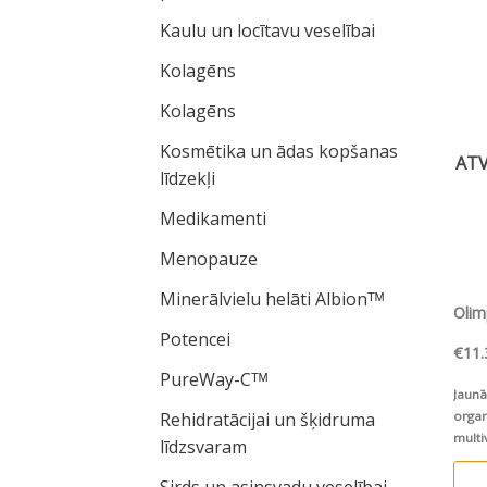
Kaulu un locītavu veselībai
Kolagēns
Kolagēns
Kosmētika un ādas kopšanas
ATV
līdzekļi
Medikamenti
Menopauze
Minerālvielu helāti Albionᵀᴹ
Olim
Potencei
€
11.
PureWay-Cᵀᴹ
Jaunā
Rehidratācijai un šķidruma
organ
multi
līdzsvaram
un ga
Sirds un asinsvadu veselībai