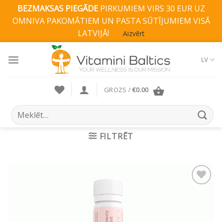
BEZMAKSAS PIEGĀDE
PIRKUMIEM VIRS 30 EUR UZ
OMNIVA PAKOMĀTIEM UN PASTA SŪTĪJUMIEM VISĀ
LATVIJĀ!
Aizvērt
Skip
to
LV
content
GROZS /
€
0.00
Search
for:
FILTRĒT
Pievienot vēlmju
sarakstam