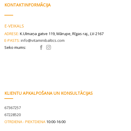
be
KONTAKTINFORMĀCIJA
chosen
on
the
E-VEIKALS
product
ADRESE:
K.Ulmaņa gatve 119, Mārupe, Rīgas raj., LV-2167
page
E-PASTS:
info@vitaminibaltics.com
Seko mums:
KLIENTU APKALPOŠANA UN KONSULTĀCIJAS
67367257
67228520
OTRDIENA - PIEKTDIENA
10:00-16:00