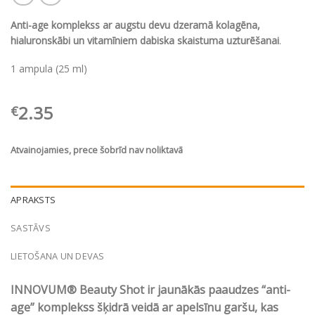
Anti-age komplekss ar augstu devu dzeramā kolagēna,
hialuronskābi un vitamīniem dabiska skaistuma uzturēšanai
.
1 ampula (25 ml)
2.35
€
Atvainojamies, prece šobrīd nav noliktavā
APRAKSTS
SASTĀVS
LIETOŠANA UN DEVAS
INNOVUM® Beauty Shot ir jaunākās paaudzes “anti-
age” komplekss šķidrā veidā ar apelsīnu garšu, kas