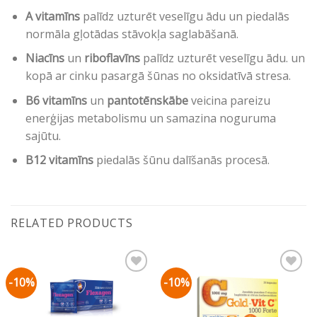
A vitamīns
palīdz uzturēt veselīgu ādu un piedalās
normāla gļotādas stāvokļa saglabāšanā.
Niacīns
un
riboflavīns
palīdz uzturēt veselīgu ādu. un
kopā ar cinku pasargā šūnas no oksidatīvā stresa.
B6 vitamīns
un
pantotēnskābe
veicina pareizu
enerģijas metabolismu un samazina noguruma
sajūtu.
B12 vitamīns
piedalās šūnu dalīšanās procesā.
RELATED PRODUCTS
-10%
-10%
Pievienot vēlmju
Pievienot vēlmju
sarakstam
sarakstam