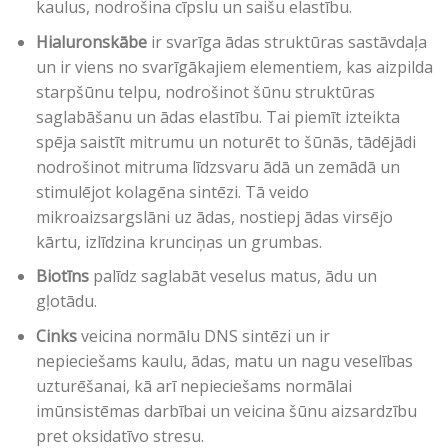
kaulus, nodrošina cīpslu un saišu elastību.
Hialuronskābe
ir svarīga ādas struktūras sastāvdaļa
un ir viens no svarīgākajiem elementiem, kas aizpilda
starpšūnu telpu, nodrošinot šūnu struktūras
saglabāšanu un ādas elastību. Tai piemīt izteikta
spēja saistīt mitrumu un noturēt to šūnās, tādējādi
nodrošinot mitruma līdzsvaru ādā un zemādā un
stimulējot kolagēna sintēzi. Tā veido
mikroaizsargslāni uz ādas, nostiepj ādas virsējo
kārtu, izlīdzina krunciņas un grumbas.
Biotīns
palīdz saglabāt veselus matus, ādu un
gļotādu.
Cinks
veicina normālu DNS sintēzi un ir
nepieciešams kaulu, ādas, matu un nagu veselības
uzturēšanai, kā arī nepieciešams normālai
imūnsistēmas darbībai un veicina šūnu aizsardzību
pret oksidatīvo stresu.