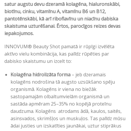
satur augstu devu dzeramā kolagēna, hialuronskābi,
biotīnu, cinku, vitamīnu A, vitamīnu B6 un B12,
pantotēnskābi, kā arī riboflavīnu un niacīnu dabiska
skaistuma uzturēšanai. Ērtos, parocīgos reizes devas
iepakojumos.
INNOVUM® Beauty Shot pamatā ir rūpīgi izvēlēta
aktīvo vielu kombinācija, kas palīdz rūpēties par
dabisko skaistumu un izcelt to:
Kolagēna hidrolizāta forma
– jeb dzeramais
kolagēns nodrošina tā augsto uzsūkšano spēju
organismā. Kolagēns ir viena no biežāk
sastopamajām olbaltumvielām organismā un
sastāda apmēram 25–35% no kopējā proteīnu
daudzuma. Kolagēns atrodams ādā, kaulos, saitēs,
asinsvados, skrimšļos un muskuļos. Tas palīdz mūsu
ādai justies un izskatīties jaunākai, uztur stiprākus