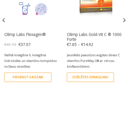
Olimp Labs Flexagen®
Olimp Labs Gold-Vit C ® 1000
Forte
Original
Current
Price
€
41.19
€
37.07
€
7.65
–
€
14.92
price
price
range:
was:
is:
€7.65
€41.19.
€37.07.
through
Natīvā kolagēna II, kolagēna
Jaunākās paaudzes augstas devas C
€14.92
hidrolizāta un vitamīnu komplekss
vitamīns PureWay C® ar citrusu
locītavu veselībai.
bioflavonīdiem.
PIEVIENOT GROZAM
IZVĒLĒTIES IEPAKOJUMU
This
product
has
multiple
variants.
The
options
may